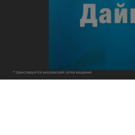
* транслируется московская сетка вещания