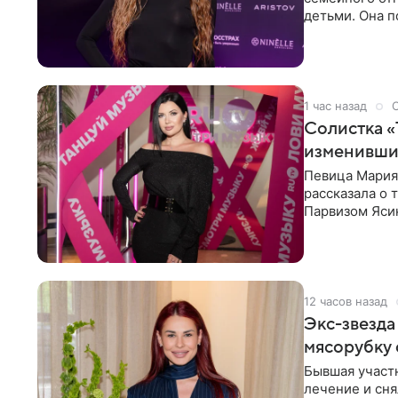
детьми. Она п
городов. Ста
1 час назад
Солистка «
изменивши
Певица Мария
рассказала о 
Парвизом Ясин
стала для нее
12 часов назад
Экс-звезда
мясорубку 
Бывшая участ
лечение и сня