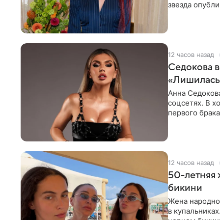
звезда опубли
процесс снят
12 часов назад
Седокова в
«Лишилась 
Анна Седокова
соцсетях. В х
первого брака
ответственнос
12 часов назад
50-летняя 
бикини
Жена народно
в купальниках