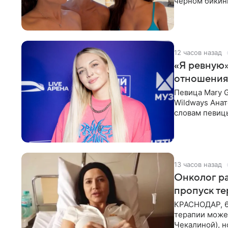
черном бикини
выбрала банд
12 часов назад
«Я ревную»
отношения
Певица Mary 
Wildways Анат
словам певицы
человека. Та
13 часов назад
Онколог ра
пропуск т
КРАСНОДАР, 6
терапии может
Чекалиной), 