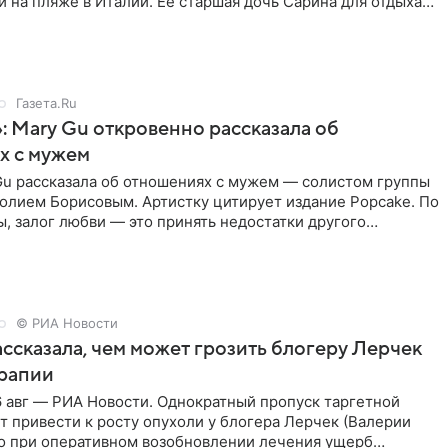
 на пляже в Италии. Ее старшая дочь Сарина для отдыха
о
Газета.Ru
: Mary Gu откровенно рассказала об
х с мужем
Gu рассказала об отношениях с мужем — солистом группы
олием Борисовым. Артистку цитирует издание Popcake. По
, залог любви — это принять недостатки другого
кже
© РИА Новости
ссказала, чем может грозить блогеру Лерчек
ерапии
 авг — РИА Новости. Однократный пропуск таргетной
 привести к росту опухоли у блогера Лерчек (Валерии
но при оперативном возобновлении лечения ущерб