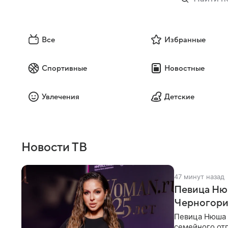
Все
Избранные
Спортивные
Новостные
Увлечения
Детские
Новости ТВ
47 минут назад
Певица Нюш
Черногор
Певица Нюша 
семейного отп