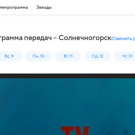
лепрограмма
Звезды
ограмма передач – Солнечногорск
(
Сменить 
Вс, 9
Пн, 10
Вт, 11
Ср, 12
Чт, 13