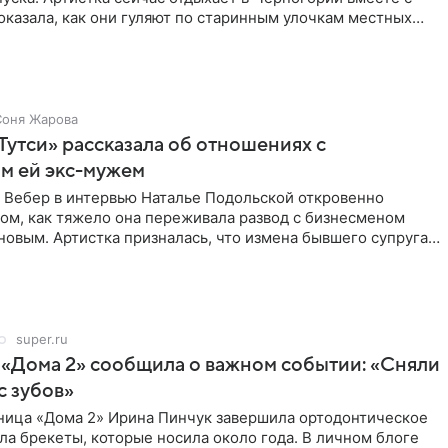
оказала, как они гуляют по старинным улочкам местных
ршей
Соня Жарова
Тутси» рассказала об отношениях с
м ей экс-мужем
 Вебер в интервью Наталье Подольской откровенно
том, как тяжело она переживала развод с бизнесменом
овым. Артистка призналась, что измена бывшего супруга
super.ru
 «Дома 2» сообщила о важном событии: «Сняли
с зубов»
ница «Дома 2» Ирина Пинчук завершила ортодонтическое
ла брекеты, которые носила около года. В личном блоге