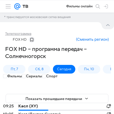
Фильмы онлайн
* транслируется московская сетка вещания
Телепрограмма
(
Сменить регион
)
FOX HD
FOX HD – программа передач –
Солнечногорск
Пт, 7
Сб, 8
Сегодня
Пн, 10
Вт,
Фильмы
Сериалы
Спорт
Показать прошедшие передачи
09:25
Касл (XY)