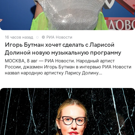
16 часов назад
© РИА Новости
Игорь Бутман хочет сделать с Ларисой
Долиной новую музыкальную программу
МОСКВА, 8 авг — РИА Новости. Народный артист
России, джазмен Игорь Бутман в интервью РИА Новости
назвал народную артистку Ларису Долину
великолепной певицей и рассказал о желании сделать с
ней новую совместную