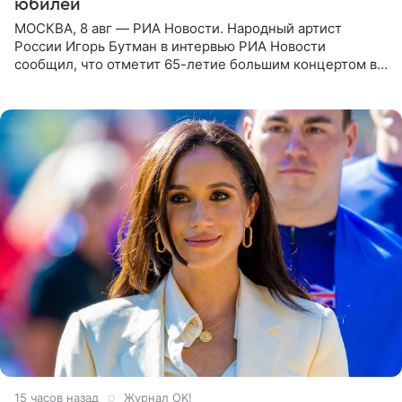
юбилей
МОСКВА, 8 авг — РИА Новости. Народный артист
России Игорь Бутман в интервью РИА Новости
сообщил, что отметит 65-летие большим концертом в
Кремлевском дворце, а вместе с ним на сцену выйдут
его друзья —
15 часов назад
Журнал OK!