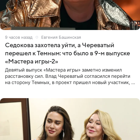
9 часов назад
Евгения Башинская
Седокова захотела уйти, а Череватый
перешел к Темным: что было в 9-м выпуске
«Мастера игры-2»
Девятый выпуск «Мастера игры» заметно изменил
расстановку сил. Влад Череватый согласился перейти
на сторону Темных, в проект пришел новый участник, а
Курбан Омаров и Анна Седокова оказались под таким
давлением.