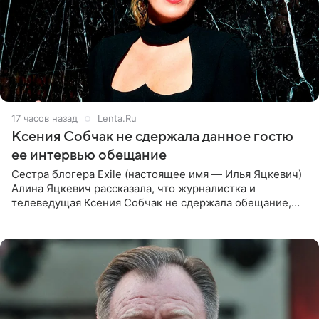
17 часов назад
Lenta.Ru
Ксения Собчак не сдержала данное гостю
ее интервью обещание
Сестра блогера Exile (настоящее имя — Илья Яцкевич)
Алина Яцкевич рассказала, что журналистка и
телеведущая Ксения Собчак не сдержала обещание,
которое дала ему во время интервью с ним. Об этом она
заявила в