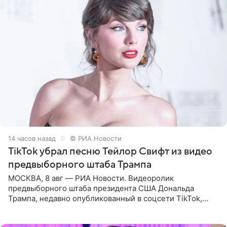
14 часов назад
© РИА Новости
TikTok убрал песню Тейлор Свифт из видео
предвыборного штаба Трампа
МОСКВА, 8 авг — РИА Новости. Видеоролик
предвыборного штаба президента США Дональда
Трампа, недавно опубликованный в соцсети TikTok,
остался без звуковой дорожки в виде песни August
(«Август») американской