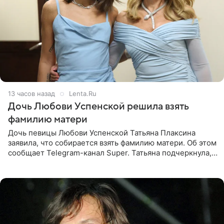
13 часов назад
Lenta.Ru
Дочь Любови Успенской решила взять
фамилию матери
Дочь певицы Любови Успенской Татьяна Плаксина
заявила, что собирается взять фамилию матери. Об этом
сообщает Telegram-канал Super. Татьяна подчеркнула,
что приняла решение о смене фамилии, поскольку
именно от