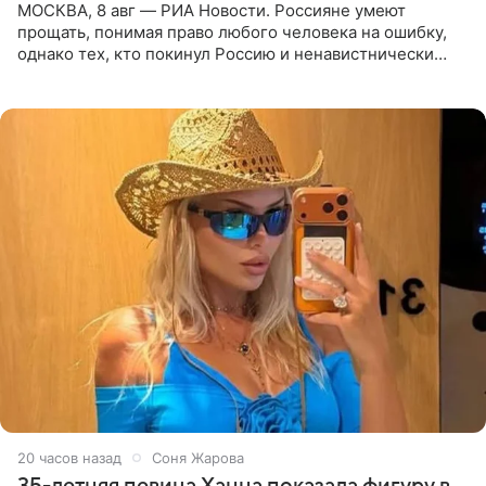
МОСКВА, 8 авг — РИА Новости. Россияне умеют
прощать, понимая право любого человека на ошибку,
однако тех, кто покинул Россию и ненавистнически
высказывается о стране и соотечественниках, не стоит
принимать
20 часов назад
Соня Жарова
35-летняя певица Ханна показала фигуру в