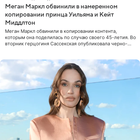
Меган Маркл обвинили в намеренном
копировании принца Уильяма и Кейт
Миддлтон
Меган Маркл обвинили в копировании контента,
которым она поделилась по случаю своего 45-летия. Во
вторник герцогиня Сассекская опубликовала черно-
белую фотографию, на которой она прыгает в бассейн с
воздушными