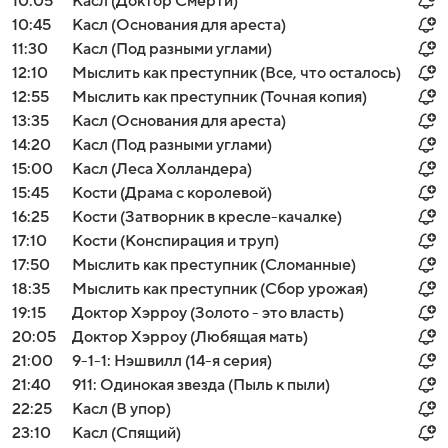
10:05
Касл (Доктор Смерти)
10:45
Касл (Основания для ареста)
11:30
Касл (Под разными углами)
12:10
Мыслить как преступник (Все, что осталось)
12:55
Мыслить как преступник (Точная копия)
13:35
Касл (Основания для ареста)
14:20
Касл (Под разными углами)
15:00
Касл (Леса Холландера)
15:45
Кости (Драма с королевой)
16:25
Кости (Затворник в кресле-качалке)
17:10
Кости (Конспирация и труп)
17:50
Мыслить как преступник (Сломанные)
18:35
Мыслить как преступник (Сбор урожая)
19:15
Доктор Хэрроу (Золото - это власть)
20:05
Доктор Хэрроу (Любящая мать)
21:00
9-1-1: Нэшвилл (14-я серия)
21:40
911: Одинокая звезда (Пыль к пыли)
22:25
Касл (В упор)
23:10
Касл (Спящий)