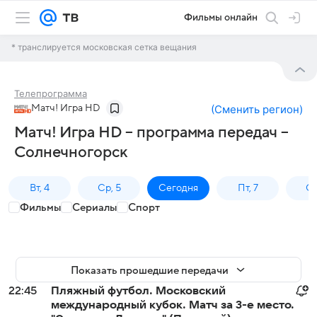
Фильмы онлайн
* транслируется московская сетка вещания
Телепрограмма
Матч! Игра HD
(
Сменить регион
)
Матч! Игра HD – программа передач –
Солнечногорск
Вт, 4
Ср, 5
Сегодня
Пт, 7
Сб
Фильмы
Сериалы
Спорт
Показать прошедшие передачи
22:45
Пляжный футбол. Московский
международный кубок. Матч за 3-е место.