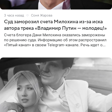
3 часа назад
Соня Жарова
Суд заморозил счета Милохина из-за иска
автора трека «Владимир Путин — молодец!»
Счета блогера Дани Милохина оказались заморожены
по решению суда. Информацию об этом распространил
«Пятый канал» в своем Telegram-канале. Речь идет о
сумме в 407,2 тыс. рублей. Причиной разбирательства
стал