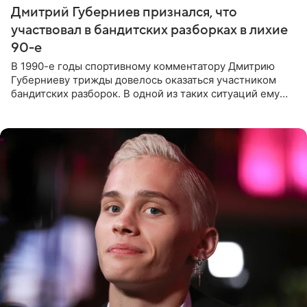
Дмитрий Губерниев признался, что
участвовал в бандитских разборках в лихие
90-е
В 1990-е годы спортивному комментатору Дмитрию
Губерниеву трижды довелось оказаться участником
бандитских разборок. В одной из таких ситуаций ему
выдали тяжелый предмет и приказали вступить в драку,
однако он