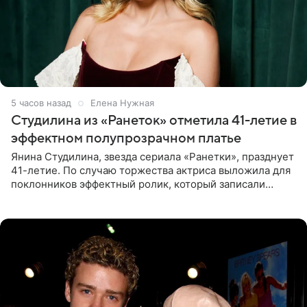
5 часов назад
Елена Нужная
Студилина из «Ранеток» отметила 41-летие в
эффектном полупрозрачном платье
Янина Студилина, звезда сериала «Ранетки», празднует
41-летие. По случаю торжества актриса выложила для
поклонников эффектный ролик, который записали
прошлой ночью. В кадре артистка предстала в
вечернем