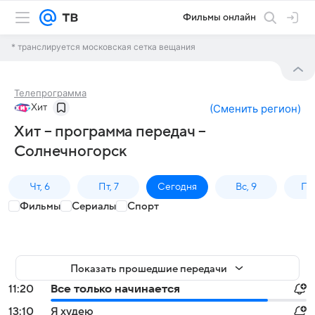
Фильмы онлайн
* транслируется московская сетка вещания
Телепрограмма
Хит
(
Сменить регион
)
Хит – программа передач –
Солнечногорск
Чт, 6
Пт, 7
Сегодня
Вс, 9
Пн,
Фильмы
Сериалы
Спорт
Показать прошедшие передачи
11:20
Все только начинается
13:10
Я худею