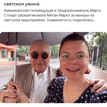
светском ужине
Американская телеведущая и предприниматель Марта
Стюарт раскритиковала Меган Маркл за манеры на
светском мероприятии. Знаменитость поделилась
деталями личной встречи с герцогиней Сассекской,
пишет PageSix. По