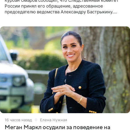
Курбан Омаров сообщил, что Следственный комитет
России принял его обращение, адресованное
председателю ведомства Александру Бастрыкину.
Бизнесмен опубликовал ответ Информационного
центра СК в личном блоге. В
16 часов назад
Елена Нужная
Меган Маркл осудили за поведение на