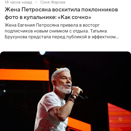
16 часов назад
Соня Жарова
Жена Петросяна восхитила поклонников
фото в купальнике: «Как сочно»
Жена Евгения Петросяна привела в восторг
подписчиков новым снимком с отдыха. Татьяна
Брухунова предстала перед публикой в эффектном
черно-сиреневом монокини, позируя прямо в бассейне.
«Ох, как сочно», «Татьяна,