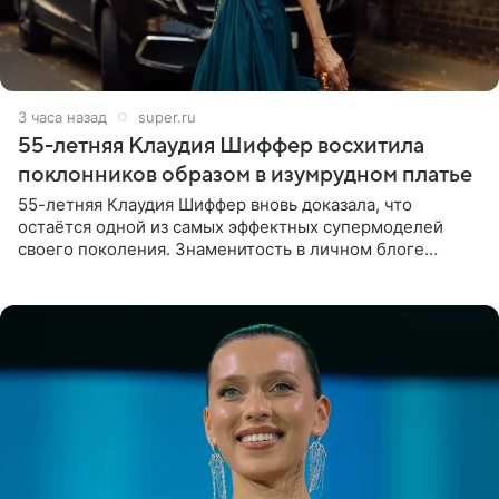
3 часа назад
super.ru
55-летняя Клаудия Шиффер восхитила
поклонников образом в изумрудном платье
55-летняя Клаудия Шиффер вновь доказала, что
остаётся одной из самых эффектных супермоделей
своего поколения. Знаменитость в личном блоге
поделилась фотографиями с недавней свадьбы, где
появилась в роли гостьи,