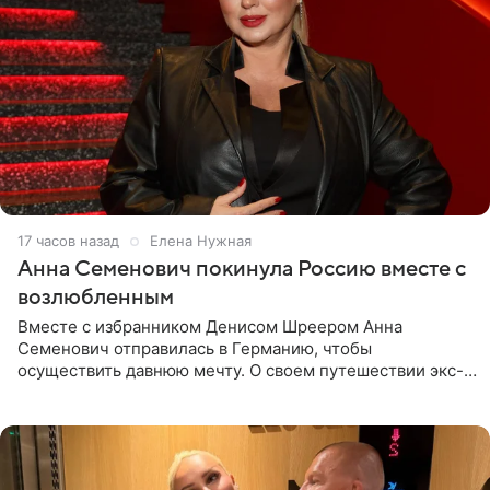
17 часов назад
Елена Нужная
Анна Семенович покинула Россию вместе с
возлюбленным
Вместе с избранником Денисом Шреером Анна
Семенович отправилась в Германию, чтобы
осуществить давнюю мечту. О своем путешествии экс-
солистка «Блестящих» рассказала поклонникам на
личной странице в социальной