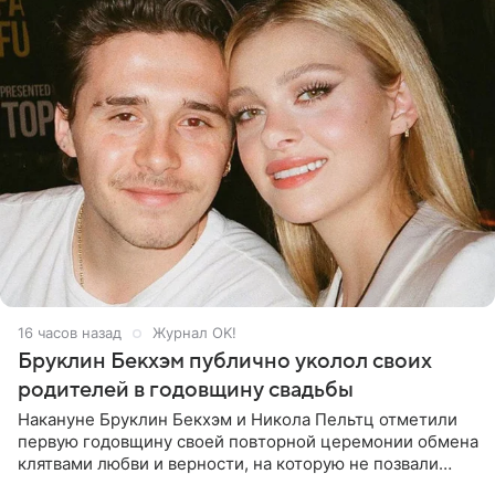
16 часов назад
Журнал OK!
Бруклин Бекхэм публично уколол своих
родителей в годовщину свадьбы
Накануне Бруклин Бекхэм и Никола Пельтц отметили
первую годовщину своей повторной церемонии обмена
клятвами любви и верности, на которую не позвали
никого из клана Бекхэм. По словам инсайдеров, пара