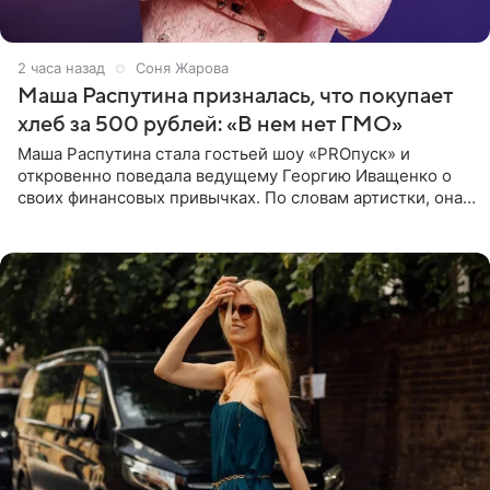
2 часа назад
Соня Жарова
Маша Распутина призналась, что покупает
хлеб за 500 рублей: «В нем нет ГМО»
Маша Распутина стала гостьей шоу «PROпуск» и
откровенно поведала ведущему Георгию Иващенко о
своих финансовых привычках. По словам артистки, она
давно перестала следить за тратами и может позволить
себе жить,