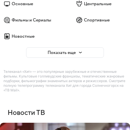
Основные
Центральные
Фильмы и Сериалы
Спортивные
Новостные
Показать еще
Телеканал «Хит» — это популярные зарубежные и отечественные
фильмы. Культовые голливудские франшизы, тематические жанровые
подборки, фильмографии знаменитых актеров и режиссеров. Смотрите
полную телепрограмму телеканала Хит для города Солнечногорск на
«ТВ Mail».
Новости ТВ