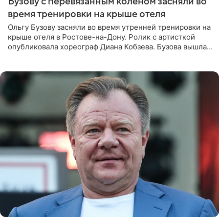
Бузову с перевязанным коленом засняли во
время тренировки на крыше отеля
Ольгу Бузову засняли во время утренней тренировки на
крыше отеля в Ростове-на-Дону. Ролик с артисткой
опубликовала хореограф Диана Кобзева. Бузова вышла
на занятие спортом в 32-градусную жару ранним утром,