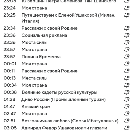
23:08
10 вершин Петра Семенова-Тян-Шанского
23:24
Моя страна
23:25
Путешествуем с Еленой Ушаковой (Милан,
Италия)
23:34
Расскажи о своей Родине
23:36
Социальная реклама
23:36
Места силы
23:57
Моя страна
23:57
Полина Еремеева
00:01
Моя страна
00:11
Расскажи о своей Родине
00:13
Места силы
00:34
Моя страна
00:38
Великие кадеты русской культуры
01:28
Диво России (Промышленный туризм)
01:47
Княжий храм
02:47
Моя страна
02:51
Безграничная любовь (Семья Ибатуллиных)
03:05
Адмирал Федор Ушаков моими глазами