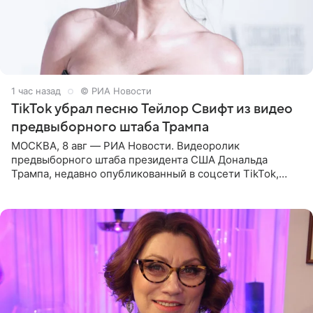
1 час назад
© РИА Новости
TikTok убрал песню Тейлор Свифт из видео
предвыборного штаба Трампа
МОСКВА, 8 авг — РИА Новости. Видеоролик
предвыборного штаба президента США Дональда
Трампа, недавно опубликованный в соцсети TikTok,
остался без звуковой дорожки в виде песни August
(«Август») американской