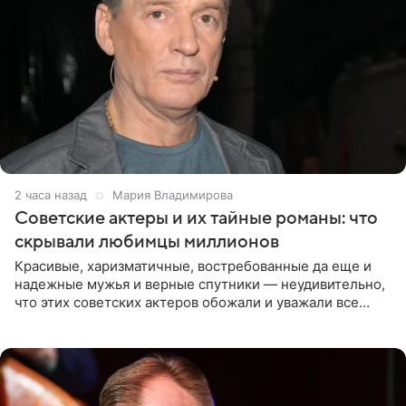
2 часа назад
Мария Владимирова
Советские актеры и их тайные романы: что
скрывали любимцы миллионов
Красивые, харизматичные, востребованные да еще и
надежные мужья и верные спутники — неудивительно,
что этих советских актеров обожали и уважали все
женщины большой страны, и наверняка не раз ставили
их в