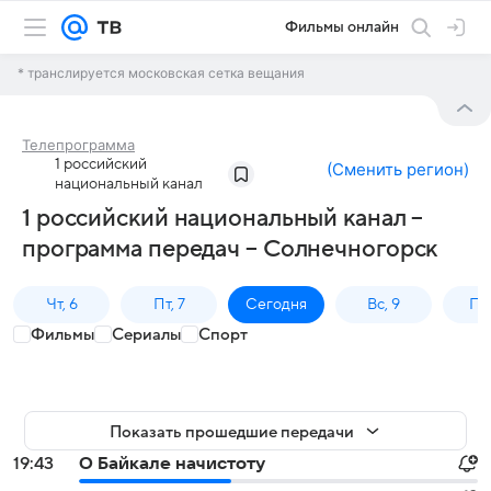
Фильмы онлайн
* транслируется московская сетка вещания
Телепрограмма
1 российский
(
Сменить регион
)
национальный канал
1 российский национальный канал –
программа передач – Солнечногорск
Чт, 6
Пт, 7
Сегодня
Вс, 9
Пн,
Фильмы
Сериалы
Спорт
Показать прошедшие передачи
19:43
О Байкале начистоту