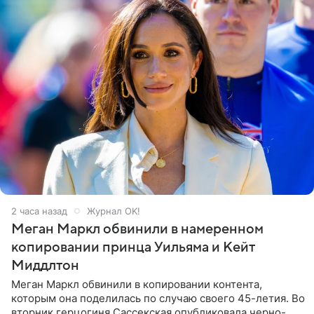
2 часа назад
Журнал OK!
Меган Маркл обвинили в намеренном
копировании принца Уильяма и Кейт
Миддлтон
Меган Маркл обвинили в копировании контента,
которым она поделилась по случаю своего 45-летия. Во
вторник герцогиня Сассекская опубликовала черно-