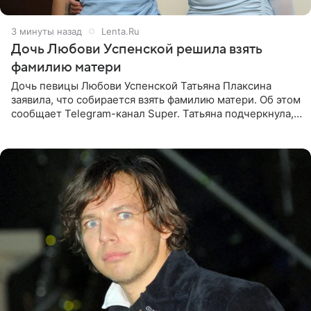
3 минуты назад
Lenta.Ru
Дочь Любови Успенской решила взять
фамилию матери
Дочь певицы Любови Успенской Татьяна Плаксина
заявила, что собирается взять фамилию матери. Об этом
сообщает Telegram-канал Super. Татьяна подчеркнула,
что приняла решение о смене фамилии, поскольку
именно от