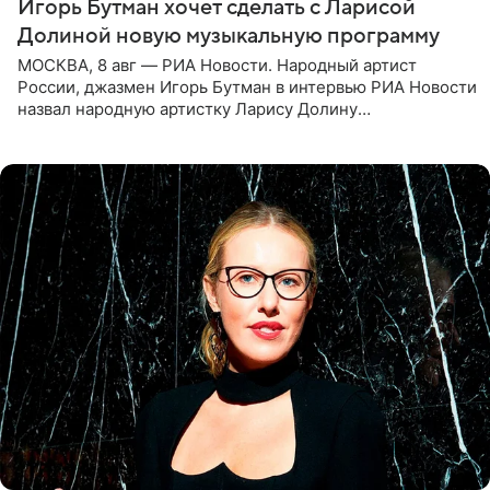
Игорь Бутман хочет сделать с Ларисой
Долиной новую музыкальную программу
МОСКВА, 8 авг — РИА Новости. Народный артист
России, джазмен Игорь Бутман в интервью РИА Новости
назвал народную артистку Ларису Долину
великолепной певицей и рассказал о желании сделать с
ней новую совместную