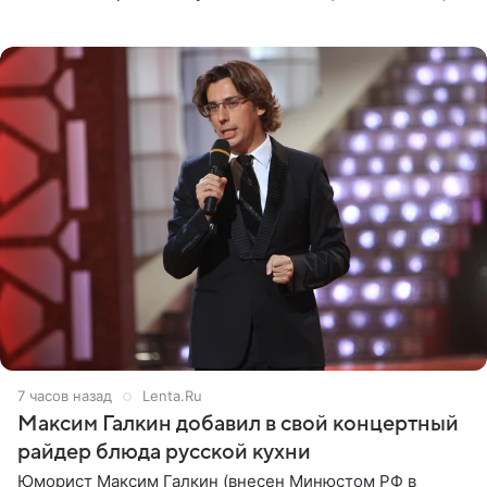
котором позирует у бассейна в белоснежном монокини
с
7 часов назад
Lenta.Ru
Максим Галкин добавил в свой концертный
райдер блюда русской кухни
Юморист Максим Галкин (внесен Минюстом РФ в