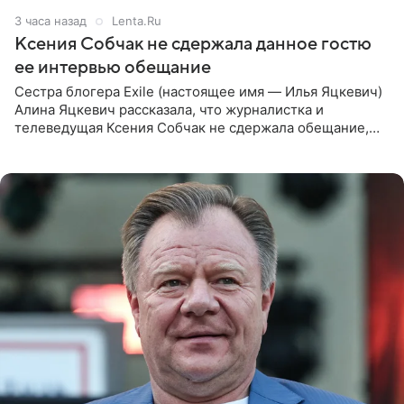
3 часа назад
Lenta.Ru
Ксения Собчак не сдержала данное гостю
ее интервью обещание
Сестра блогера Exile (настоящее имя — Илья Яцкевич)
Алина Яцкевич рассказала, что журналистка и
телеведущая Ксения Собчак не сдержала обещание,
которое дала ему во время интервью с ним. Об этом она
заявила в