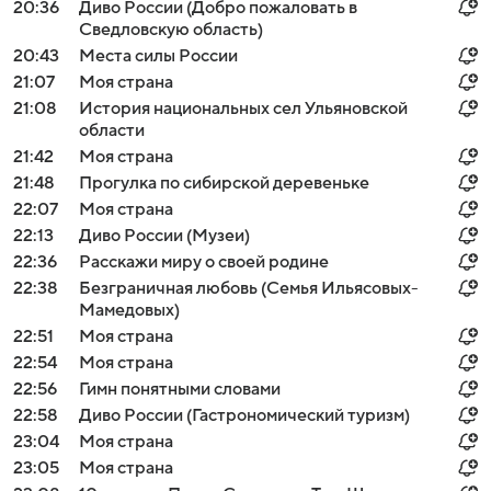
20:36
Диво России (Добро пожаловать в
Сведловскую область)
20:43
Места силы России
21:07
Моя страна
21:08
История национальных сел Ульяновской
области
21:42
Моя страна
21:48
Прогулка по сибирской деревеньке
22:07
Моя страна
22:13
Диво России (Музеи)
22:36
Расскажи миру о своей родине
22:38
Безграничная любовь (Семья Ильясовых-
Мамедовых)
22:51
Моя страна
22:54
Моя страна
22:56
Гимн понятными словами
22:58
Диво России (Гастрономический туризм)
23:04
Моя страна
23:05
Моя страна