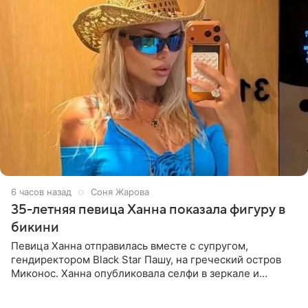
6 часов назад
Соня Жарова
35-летняя певица Ханна показала фигуру в
бикини
Певица Ханна отправилась вместе с супругом,
гендиректором Black Star Пашу, на греческий остров
Миконос. Ханна опубликовала селфи в зеркале и
призналась, что сейчас особенно довольна собой. По
словам певицы, она