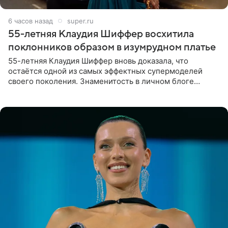
6 часов назад
super.ru
55-летняя Клаудия Шиффер восхитила
поклонников образом в изумрудном платье
55-летняя Клаудия Шиффер вновь доказала, что
остаётся одной из самых эффектных супермоделей
своего поколения. Знаменитость в личном блоге
поделилась фотографиями с недавней свадьбы, где
появилась в роли гостьи,