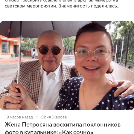
светском мероприятии. Знаменитость поделилась
деталями личной встречи с герцогиней Сассекской,
пишет PageSix. По
19 часов назад
Соня Жарова
Жена Петросяна восхитила поклонников
фото в купальнике: «Как сочно»