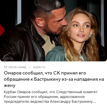
19 часов назад
super.ru
Омаров сообщил, что СК принял его
обращение к Бастрыкину из-за нападения на
жену
Курбан Омаров сообщил, что Следственный комитет
России принял его обращение, адресованное
председателю ведомства Александру Бастрыкину.
Бизнесмен опубликовал ответ Информационного