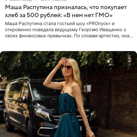
Маша Распутина призналась, что покупает
хлеб за 500 рублей: «В нем нет ГМО»
Маша Распутина стала гостьей шоу «PROпуск» и
откровенно поведала ведущему Георгию Иващенко о
своих финансовых привычках. По словам артистки, она
давно перестала следить за тратами и может позволить
себе жить,