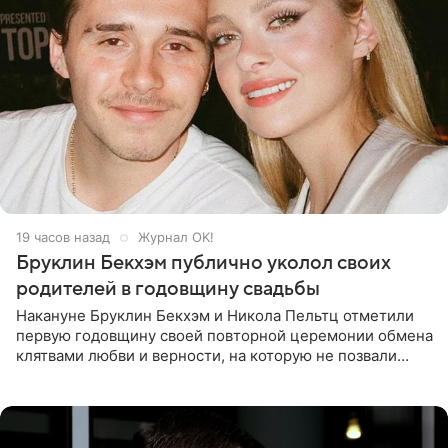
19 часов назад
Журнал OK!
Бруклин Бекхэм публично уколол своих
родителей в годовщину свадьбы
Накануне Бруклин Бекхэм и Никола Пельтц отметили
первую годовщину своей повторной церемонии обмена
клятвами любви и верности, на которую не позвали
никого из клана Бекхэм. По словам инсайдеров, пара
считает это