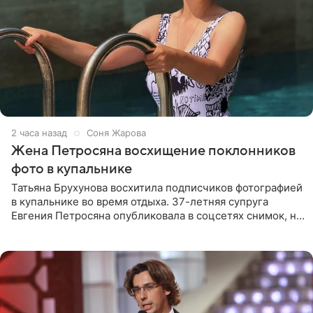
2 часа назад
Соня Жарова
Жена Петросяна восхищение поклонников
фото в купальнике
Татьяна Брухунова восхитила подписчиков фотографией
в купальнике во время отдыха. 37-летняя супруга
Евгения Петросяна опубликовала в соцсетях снимок, на
котором позирует у бассейна в белоснежном монокини
с