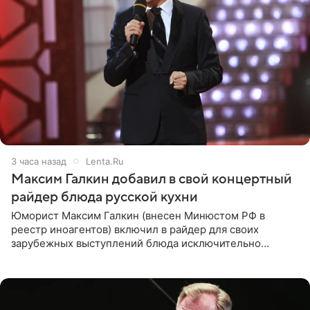
3 часа назад
Lenta.Ru
Максим Галкин добавил в свой концертный
райдер блюда русской кухни
Юморист Максим Галкин (внесен Минюстом РФ в
реестр иноагентов) включил в райдер для своих
зарубежных выступлений блюда исключительно
русской кухни. Об этом сообщает РИА Новости.
Согласно документу, в гримерную