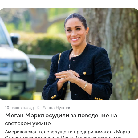
центра СК в личном блоге. В
19 часов назад
Елена Нужная
Меган Маркл осудили за поведение на
светском ужине
Американская телеведущая и предприниматель Марта
Стюарт раскритиковала Меган Маркл за манеры на