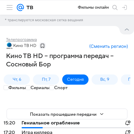
Фильмы онлайн
* транслируется московская сетка вещания
Телепрограмма
Кино ТВ HD
(
Сменить регион
)
Кино ТВ HD – программа передач –
Сосновый Бор
Чт, 6
Пт, 7
Сегодня
Вс, 9
Пн,
Фильмы
Сериалы
Спорт
Показать прошедшие передачи
15:20
Гениальное ограбление
17:20
Игра киллера