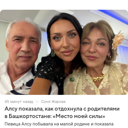
музыканта, лидера группы The Hatters Юрия Музыченко
в список лиц,
45 минут назад
Соня Жарова
Алсу показала, как отдохнула с родителями
в Башкортостане: «Место моей силы»
Певица Алсу побывала на малой родине и показала