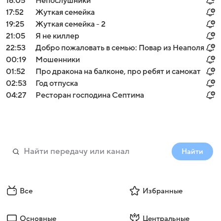
16:05
Непослушники
17:52
Жуткая семейка
19:25
Жуткая семейка - 2
21:05
Я не киллер
22:53
Добро пожаловать в семью: Повар из Неаполя
00:19
Мошенники
01:52
Про дракона на балконе, про ребят и самокат
02:53
Год отпуска
04:27
Ресторан господина Септима
Найти
Все
Избранные
Основные
Центральные