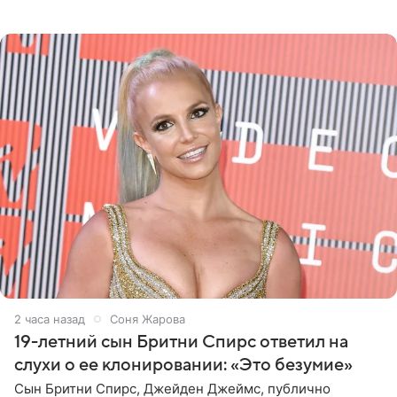
глубокими разрезами на талии. Свой образ Канделаки
дополнила
2 часа назад
Соня Жарова
19-летний сын Бритни Спирс ответил на
слухи о ее клонировании: «Это безумие»
Сын Бритни Спирс, Джейден Джеймс, публично