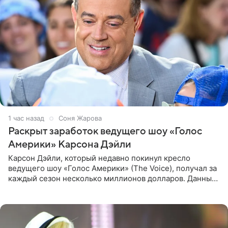
1 час назад
Соня Жарова
Раскрыт заработок ведущего шоу «Голос
Америки» Карсона Дэйли
Карсон Дэйли, который недавно покинул кресло
ведущего шоу «Голос Америки» (The Voice), получал за
каждый сезон несколько миллионов долларов. Данные
о его доходах раскрыл инсайдер из съемочной команды
проекта в