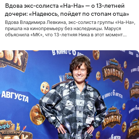
Вдова экс-солиста «На-На» — о 13-летней
дочери: «Надеюсь, пойдет по стопам отца»
Вдова Владимира Левкина, экс-солиста группы «На-На»,
пришла на кинопремьеру без наследницы. Маруся
объяснила «МК», что 13-летняя Ника в этот момент
возвращалась домой с международного вокального
конкурса, где