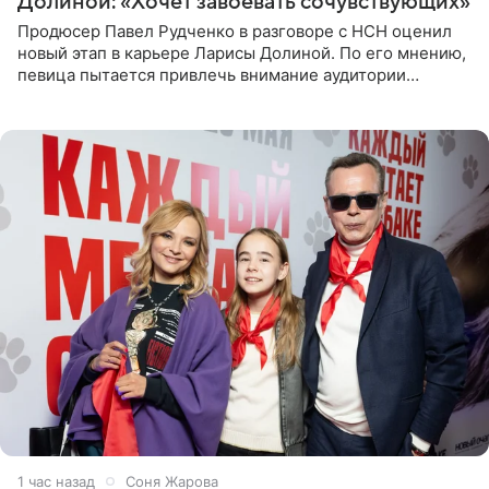
Долиной: «Хочет завоевать сочувствующих»
Продюсер Павел Рудченко в разговоре с НСН оценил
новый этап в карьере Ларисы Долиной. По его мнению,
певица пытается привлечь внимание аудитории
«сочувствующих», идя по пути, который ранее уже
протоптали Ольга
1 час назад
Соня Жарова