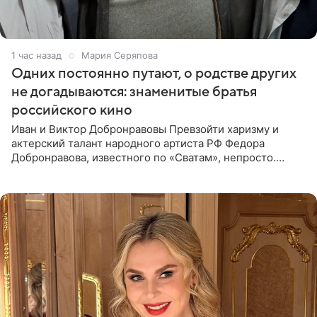
1 час назад
Мария Серяпова
Одних постоянно путают, о родстве других
не догадываются: знаменитые братья
российского кино
Иван и Виктор Добронравовы Превзойти харизму и
актерский талант народного артиста РФ Федора
Добронравова, известного по «Сватам», непросто.
Однако его сыновья достойно продолжают знаменитую
фамилию в