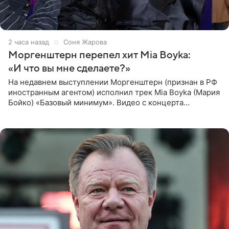
2 часа назад
Соня Жарова
Моргенштерн перепел хит Mia Boyka:
«И что вы мне сделаете?»
На недавнем выступлении Моргенштерн (признан в РФ
иностранным агентом) исполнил трек Mia Boyka (Мария
Бойко) «Базовый минимум». Видео с концерта
опубликовала Алена Жигалова в своем Telegram-
канале. «Доброе утро