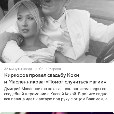
32 минуты назад
Соня Жарова
Киркоров провел свадьбу Коки
и Масленникова: «Помог случиться магии»
Дмитрий Масленников показал поклонникам кадры со
свадебной церемонии с Клавой Кокой. В ролике видно,
как певица идет к алтарю под руку с отцом Вадимом, а у
алтаря ее ждут жених и Филипп Киркоров. Именно