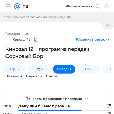
Фильмы онлайн
* транслируется московская сетка вещания
Телепрограмма
(
Сменить регион
)
Кинозал 12
Кинозал 12 – программа передач –
Сосновый Бор
Ср, 5
Чт, 6
Сегодня
Сб, 8
Вс
Фильмы
Сериалы
Спорт
Показать прошедшие передачи
14:38
Девушки бывают разные