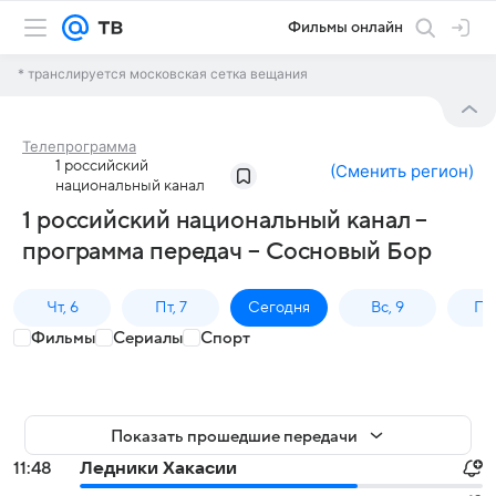
Фильмы онлайн
* транслируется московская сетка вещания
Телепрограмма
1 российский
(
Сменить регион
)
национальный канал
1 российский национальный канал –
программа передач – Сосновый Бор
Чт, 6
Пт, 7
Сегодня
Вс, 9
Пн,
Фильмы
Сериалы
Спорт
Показать прошедшие передачи
11:48
Ледники Хакасии