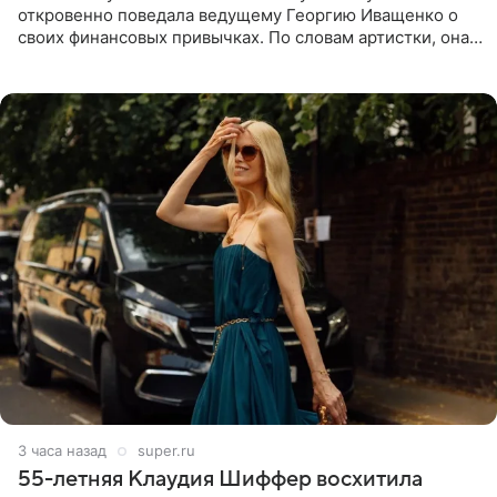
откровенно поведала ведущему Георгию Иващенко о
своих финансовых привычках. По словам артистки, она
давно перестала следить за тратами и может позволить
себе жить,
3 часа назад
super.ru
55-летняя Клаудия Шиффер восхитила