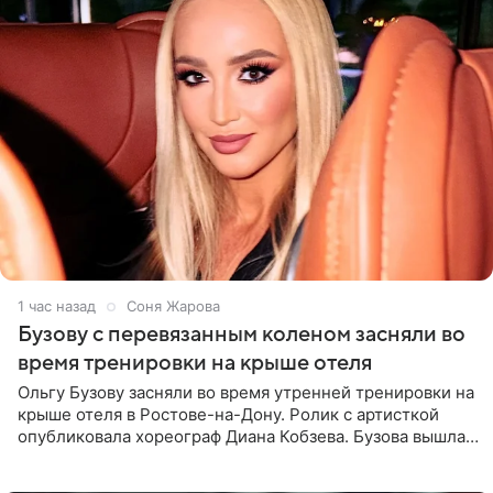
1 час назад
Соня Жарова
Бузову с перевязанным коленом засняли во
время тренировки на крыше отеля
Ольгу Бузову засняли во время утренней тренировки на
крыше отеля в Ростове-на-Дону. Ролик с артисткой
опубликовала хореограф Диана Кобзева. Бузова вышла
на занятие спортом в 32-градусную жару ранним утром,