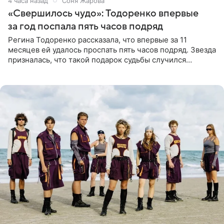
4 часа назад
Соня Жарова
«Свершилось чудо»: Тодоренко впервые
за год поспала пять часов подряд
Регина Тодоренко рассказала, что впервые за 11
месяцев ей удалось проспать пять часов подряд. Звезда
призналась, что такой подарок судьбы случился
благодаря поездке за город вместе с младшим
ребенком. Артистка