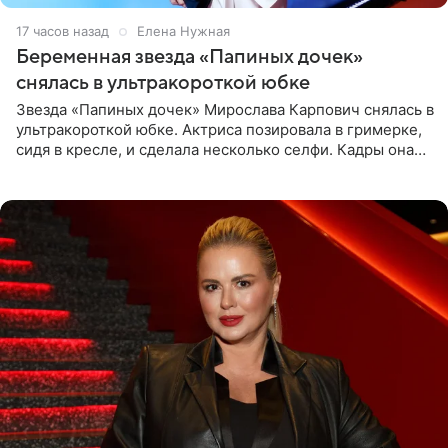
17 часов назад
Елена Нужная
Беременная звезда «Папиных дочек»
снялась в ультракороткой юбке
Звезда «Папиных дочек» Мирослава Карпович снялась в
ультракороткой юбке. Актриса позировала в гримерке,
сидя в кресле, и сделала несколько селфи. Кадры она
опубликовала на личной странице в социальной сети.