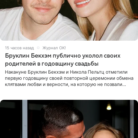
15 часов назад
Журнал OK!
Бруклин Бекхэм публично уколол своих
родителей в годовщину свадьбы
Накануне Бруклин Бекхэм и Никола Пельтц отметили
первую годовщину своей повторной церемонии обмена
клятвами любви и верности, на которую не позвали
никого из клана Бекхэм. По словам инсайдеров, пара
считает это