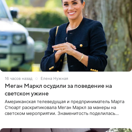
16 часов назад
Елена Нужная
Меган Маркл осудили за поведение на
светском ужине
Американская телеведущая и предприниматель Марта
Стюарт раскритиковала Меган Маркл за манеры на
светском мероприятии. Знаменитость поделилась
деталями личной встречи с герцогиней Сассекской,
пишет PageSix. По