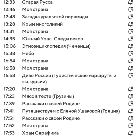
12:33
Старая Русса
12:46
Моя страна
12:48
Загадка уральской пирамиды
13:28
Крым многоликий
14:31
Моя страна
14:35
Южный Урал. Следы веков
15:06
Этноэнциклопедия (Чеченцы)
15:38
Небо
16:54
Моя страна
16:58
Моя страна
16:58
Диво России (Туристические маршруты и
экскурсии)
17:20
Моя страна
17:23
Мясо в тесте (Грузины)
17:39
Расскажи о своей Родине
17:41
Путешествуем с Еленой Ушаковой (Греция)
17:51
Расскажи о своей Родине
17:52
Моя страна
17:53
Храм Серафима