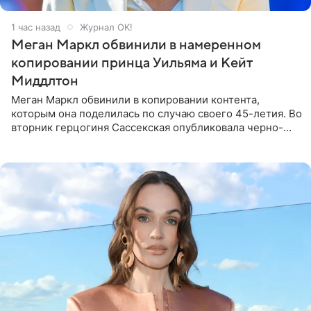
1 час назад
Журнал OK!
Меган Маркл обвинили в намеренном
копировании принца Уильяма и Кейт
Миддлтон
Меган Маркл обвинили в копировании контента,
которым она поделилась по случаю своего 45-летия. Во
вторник герцогиня Сассекская опубликовала черно-
белую фотографию, на которой она прыгает в бассейн с
воздушными