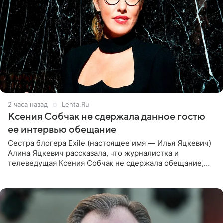
2 часа назад
Lenta.Ru
Ксения Собчак не сдержала данное гостю
ее интервью обещание
Сестра блогера Exile (настоящее имя — Илья Яцкевич)
Алина Яцкевич рассказала, что журналистка и
телеведущая Ксения Собчак не сдержала обещание,
которое дала ему во время интервью с ним. Об этом она
заявила в