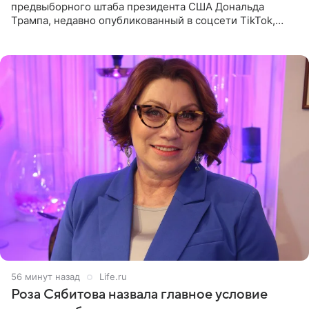
предвыборного штаба президента США Дональда
Трампа, недавно опубликованный в соцсети TikTok,
остался без звуковой дорожки в виде песни August
(«Август») американской
56 минут назад
Life.ru
Роза Сябитова назвала главное условие