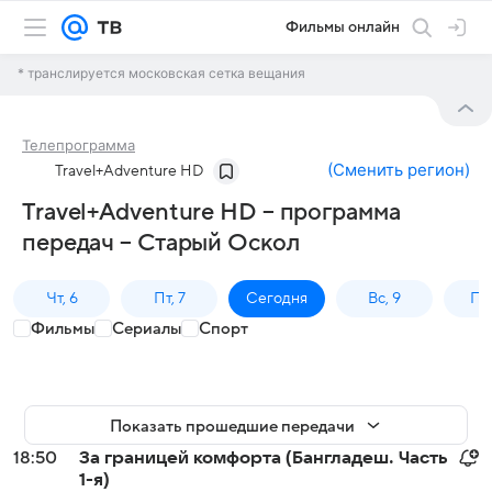
Фильмы онлайн
* транслируется московская сетка вещания
Телепрограмма
(
Сменить регион
)
Travel+Adventure HD
Travel+Adventure HD – программа
передач – Старый Оскол
Чт, 6
Пт, 7
Сегодня
Вс, 9
Пн,
Фильмы
Сериалы
Спорт
Показать прошедшие передачи
18:50
За границей комфорта (Бангладеш. Часть
1-я)