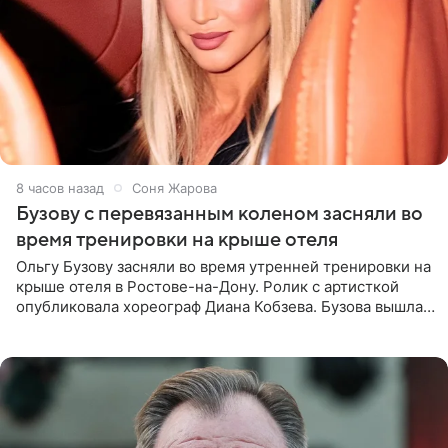
8 часов назад
Соня Жарова
Бузову с перевязанным коленом засняли во
время тренировки на крыше отеля
Ольгу Бузову засняли во время утренней тренировки на
крыше отеля в Ростове-на-Дону. Ролик с артисткой
опубликовала хореограф Диана Кобзева. Бузова вышла
на занятие спортом в 32-градусную жару ранним утром,