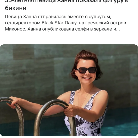
35-летняя певица Ханна показала фигуру в
бикини
Певица Ханна отправилась вместе с супругом,
гендиректором Black Star Пашу, на греческий остров
Миконос. Ханна опубликовала селфи в зеркале и
призналась, что сейчас особенно довольна собой. По
словам певицы, она