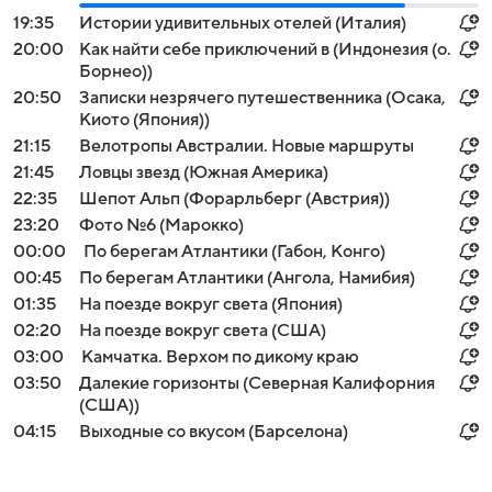
19:35
Истории удивительных отелей (Италия)
20:00
Как найти себе приключений в (Индонезия (о.
Борнео))
20:50
Записки незрячего путешественника (Осака,
Киото (Япония))
21:15
Велотропы Австралии. Новые маршруты
21:45
Ловцы звезд (Южная Америка)
22:35
Шепот Альп (Форарльберг (Австрия))
23:20
Фото №6 (Марокко)
00:00
По берегам Атлантики (Габон, Конго)
00:45
По берегам Атлантики (Ангола, Намибия)
01:35
На поезде вокруг света (Япония)
02:20
На поезде вокруг света (США)
03:00
Камчатка. Верхом по дикому краю
03:50
Далекие горизонты (Северная Калифорния
(США))
04:15
Выходные со вкусом (Барселона)