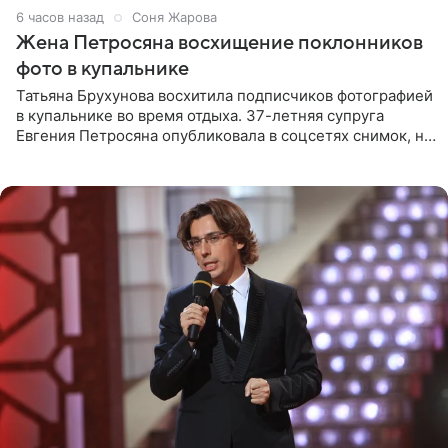
6 часов назад
Соня Жарова
Жена Петросяна восхищение поклонников
фото в купальнике
Татьяна Брухунова восхитила подписчиков фотографией
в купальнике во время отдыха. 37-летняя супруга
Евгения Петросяна опубликовала в соцсетях снимок, на
котором позирует у бассейна в белоснежном монокини
с