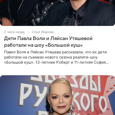
2 часа назад
Соня Жарова
Дети Павла Воли и Ляйсан Утяшевой
работали на шоу «Большой куш»
Павел Воля и Ляйсан Утяшева рассказали, что их дети
работали на съемках нового сезона реалити-шоу
«Большой куш». 13-летние Роберт и 11-летняя София
отправились вместе с родителями в Таиланд и успели
поработать