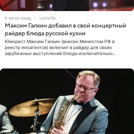
6 часов назад
Lenta.Ru
Максим Галкин добавил в свой концертный
райдер блюда русской кухни
Юморист Максим Галкин (внесен Минюстом РФ в
реестр иноагентов) включил в райдер для своих
зарубежных выступлений блюда исключительно
русской кухни. Об этом сообщает РИА Новости.
Согласно документу, в гримерную