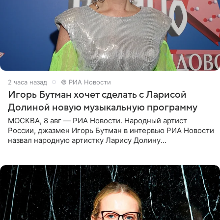
2 часа назад
© РИА Новости
Игорь Бутман хочет сделать с Ларисой
Долиной новую музыкальную программу
МОСКВА, 8 авг — РИА Новости. Народный артист
России, джазмен Игорь Бутман в интервью РИА Новости
назвал народную артистку Ларису Долину
великолепной певицей и рассказал о желании сделать с
ней новую совместную