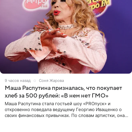
9 часов назад
Соня Жарова
Маша Распутина призналась, что покупает
хлеб за 500 рублей: «В нем нет ГМО»
Маша Распутина стала гостьей шоу «PROпуск» и
откровенно поведала ведущему Георгию Иващенко о
своих финансовых привычках. По словам артистки, она
давно перестала следить за тратами и может позволить
себе жить,