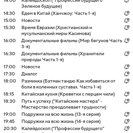
14:00
Калейдоскоп ("Профессии будущего"
Зеленое будущее)
14:30
Едем в Китай (Ханчжоу: Часть 1-я)
15:00
Новости
15:30
Время Евразии (Христианский и
мусульманский миры Касимова)
16:00
Документальные фильмы (Мир бегунов Часть
3-я)
16:30
Документальные фильмы (Хранители
природы Часть 1-я)
17:00
Новости
17:30
Диалог
18:00
Разминка (Батман тандю Как избавиться от
боли в коленных суставах. Часть 1-я)
18:15
Китайская кухня (Креветки с перцем чили)
18:30
Путь к успеху ("Китайские мастера" -
Мастерство преодолевает трудности)
19:00
Подружки на всю жизнь (13-я серия)
19:45
Подружки на всю жизнь (14-я серия)
20:30
Калейдоскоп ("Профессии будущего"