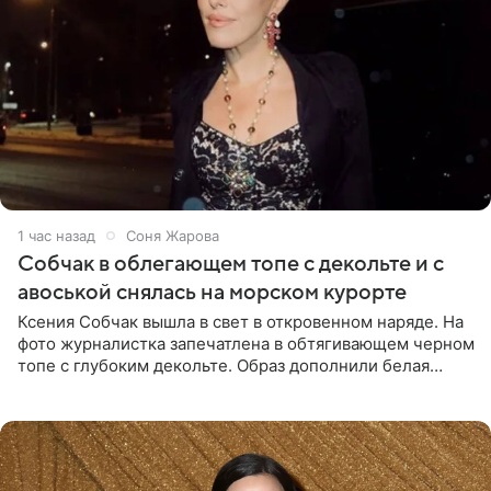
1 час назад
Соня Жарова
Собчак в облегающем топе с декольте и с
авоськой снялась на морском курорте
Ксения Собчак вышла в свет в откровенном наряде. На
фото журналистка запечатлена в обтягивающем черном
топе с глубоким декольте. Образ дополнили белая
юбка-миди, вьетнамки на платформе и соломенная
шляпа.