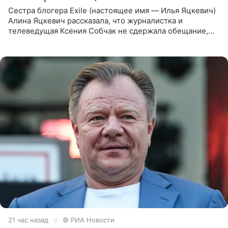
Сестра блогера Exile (настоящее имя — Илья Яцкевич)
Алина Яцкевич рассказала, что журналистка и
телеведущая Ксения Собчак не сдержала обещание,
которое дала ему во время интервью с ним. Об этом она
заявила в
21 час назад
© РИА Новости