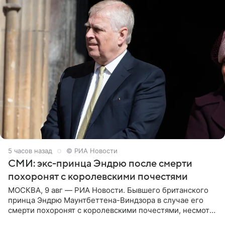
5 часов назад
© РИА Новости
СМИ: экс-принца Эндрю после смерти
похоронят с королевскими почестями
МОСКВА, 9 авг — РИА Новости. Бывшего британского
принца Эндрю Маунтбеттена-Виндзора в случае его
смерти похоронят с королевскими почестями, несмотря
на лишение всех титулов, сообщает Daily Mail со