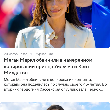
20 часов назад
Журнал OK!
Меган Маркл обвинили в намеренном
копировании принца Уильяма и Кейт
Миддлтон
Меган Маркл обвинили в копировании контента,
которым она поделилась по случаю своего 45-летия. Во
вторник герцогиня Сассекская опубликовала черно-
белую фотографию, на которой она прыгает в бассейн с
воздушными