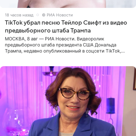
18 часов назад
© РИА Новости
TikTok убрал песню Тейлор Свифт из видео
предвыборного штаба Трампа
МОСКВА, 8 авг — РИА Новости. Видеоролик
предвыборного штаба президента США Дональда
Трампа, недавно опубликованный в соцсети TikTok,
остался без звуковой дорожки в виде песни August
(«Август») американской