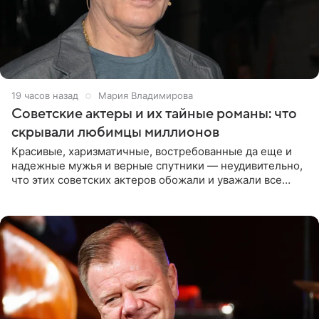
19 часов назад
Мария Владимирова
Советские актеры и их тайные романы: что
скрывали любимцы миллионов
Красивые, харизматичные, востребованные да еще и
надежные мужья и верные спутники — неудивительно,
что этих советских актеров обожали и уважали все
женщины большой страны, и наверняка не раз ставили
их в