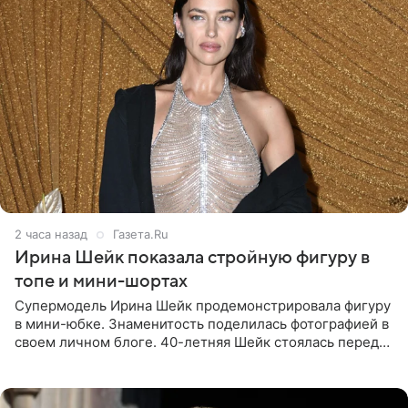
2 часа назад
Газета.Ru
Ирина Шейк показала стройную фигуру в
топе и мини-шортах
Супермодель Ирина Шейк продемонстрировала фигуру
в мини-юбке. Знаменитость поделилась фотографией в
своем личном блоге. 40-летняя Шейк стоялась перед
зеркалом в черном топе с кружевом, который
дополнила