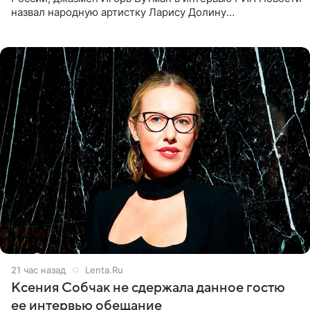
назвал народную артистку Ларису Долину
великолепной певицей и рассказал о желании сделать с
ней новую совместную
21 час назад
Lenta.Ru
Ксения Собчак не сдержала данное гостю
ее интервью обещание