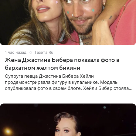
1 час назад
Газета.Ru
Жена Джастина Бибера показала фото в
бархатном желтом бикини
Супруга певца Джастина Бибера Хейли
продемонстрирвала фигуру в купальнике. Модель
опубликовала фото в своем блоге. Хейли Бибер стояла
перед зеркалом в желтом крошечном бархатном
бикини, которое дополнила