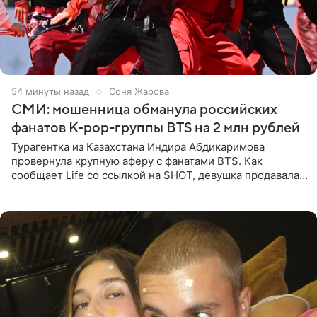
54 минуты назад
Соня Жарова
СМИ: мошенница обманула российских
фанатов K-pop-группы BTS на 2 млн рублей
Турагентка из Казахстана Индира Абдикаримова
провернула крупную аферу с фанатами BTS. Как
сообщает Life со ссылкой на SHOT, девушка продавала
поддельные туры на концерт группы в Пусане. По
данным издания,