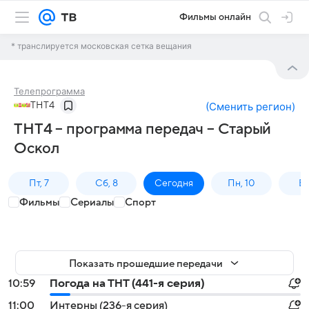
Фильмы онлайн
* транслируется московская сетка вещания
Телепрограмма
ТНТ4
(
Сменить регион
)
ТНТ4 – программа передач – Старый
Оскол
Пт, 7
Сб, 8
Сегодня
Пн, 10
Вт,
Фильмы
Сериалы
Спорт
Показать прошедшие передачи
10:59
Погода на ТНТ (441-я серия)
11:00
Интерны (236-я серия)