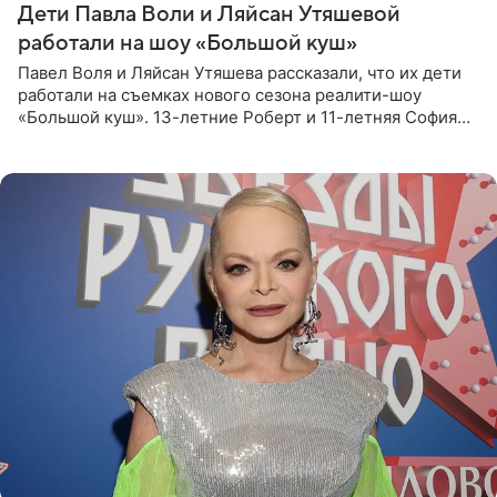
Дети Павла Воли и Ляйсан Утяшевой
работали на шоу «Большой куш»
Павел Воля и Ляйсан Утяшева рассказали, что их дети
работали на съемках нового сезона реалити-шоу
«Большой куш». 13-летние Роберт и 11-летняя София
отправились вместе с родителями в Таиланд и успели
поработать