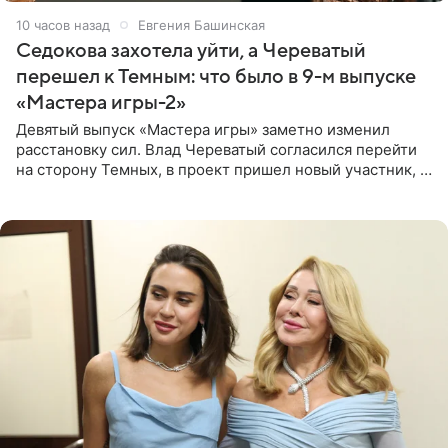
10 часов назад
Евгения Башинская
Седокова захотела уйти, а Череватый
перешел к Темным: что было в 9-м выпуске
«Мастера игры-2»
Девятый выпуск «Мастера игры» заметно изменил
расстановку сил. Влад Череватый согласился перейти
на сторону Темных, в проект пришел новый участник, а
Курбан Омаров и Анна Седокова оказались под таким
давлением.