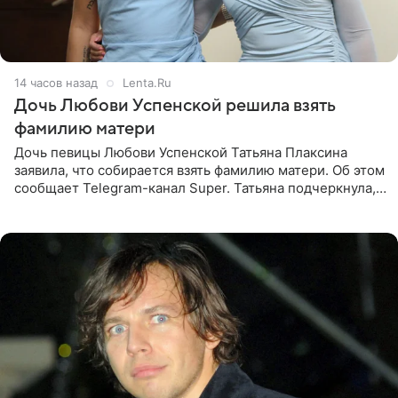
14 часов назад
Lenta.Ru
Дочь Любови Успенской решила взять
фамилию матери
Дочь певицы Любови Успенской Татьяна Плаксина
заявила, что собирается взять фамилию матери. Об этом
сообщает Telegram-канал Super. Татьяна подчеркнула,
что приняла решение о смене фамилии, поскольку
именно от