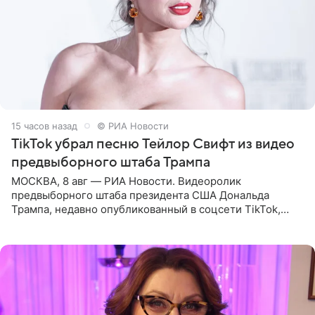
15 часов назад
© РИА Новости
TikTok убрал песню Тейлор Свифт из видео
предвыборного штаба Трампа
МОСКВА, 8 авг — РИА Новости. Видеоролик
предвыборного штаба президента США Дональда
Трампа, недавно опубликованный в соцсети TikTok,
остался без звуковой дорожки в виде песни August
(«Август») американской