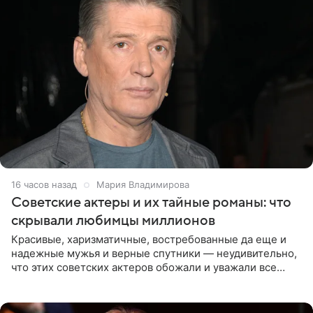
16 часов назад
Мария Владимирова
Советские актеры и их тайные романы: что
скрывали любимцы миллионов
Красивые, харизматичные, востребованные да еще и
надежные мужья и верные спутники — неудивительно,
что этих советских актеров обожали и уважали все
женщины большой страны, и наверняка не раз ставили
их в