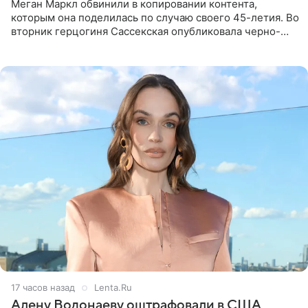
Меган Маркл обвинили в копировании контента,
которым она поделилась по случаю своего 45-летия. Во
вторник герцогиня Сассекская опубликовала черно-
белую фотографию, на которой она прыгает в бассейн с
воздушными
17 часов назад
Lenta.Ru
Алену Водонаеву оштрафовали в США