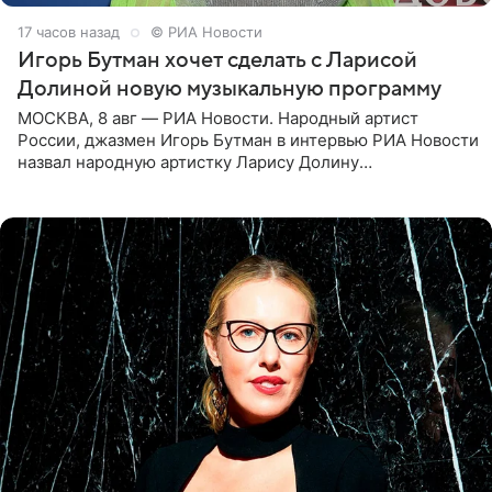
17 часов назад
© РИА Новости
Игорь Бутман хочет сделать с Ларисой
Долиной новую музыкальную программу
МОСКВА, 8 авг — РИА Новости. Народный артист
России, джазмен Игорь Бутман в интервью РИА Новости
назвал народную артистку Ларису Долину
великолепной певицей и рассказал о желании сделать с
ней новую совместную