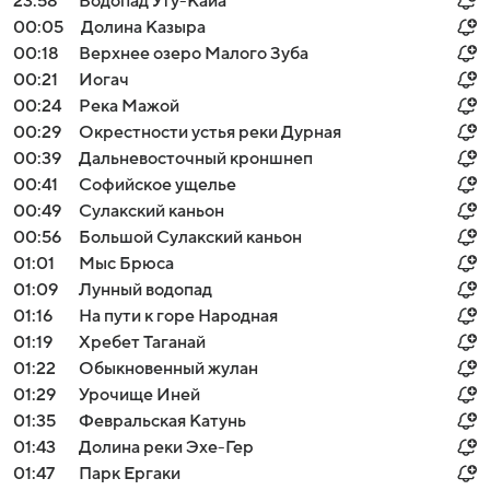
23:58
Водопад Уту-Кайа
00:05
Долина Казыра
00:18
Верхнее озеро Малого Зуба
00:21
Иогач
00:24
Река Мажой
00:29
Окрестности устья реки Дурная
00:39
Дальневосточный кроншнеп
00:41
Софийское ущелье
00:49
Сулакский каньон
00:56
Большой Сулакский каньон
01:01
Мыс Брюса
01:09
Лунный водопад
01:16
На пути к горе Народная
01:19
Хребет Таганай
01:22
Обыкновенный жулан
01:29
Урочище Иней
01:35
Февральская Катунь
01:43
Долина реки Эхе-Гер
01:47
Парк Ергаки