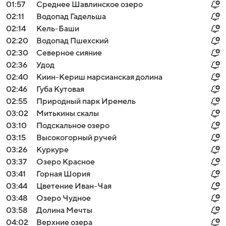
01:57
Среднее Шавлинское озеро
02:11
Водопад Гадельша
02:14
Кель-Баши
02:20
Водопад Пшехский
02:30
Северное сияние
02:36
Удод
02:40
Киин-Кериш марсианская долина
02:46
Губа Кутовая
02:55
Природный парк Иремель
03:02
Митькины скалы
03:10
Подскальное озеро
03:15
Высокогорный ручей
03:26
Куркуре
03:37
Озеро Красное
03:41
Горная Шория
03:44
Цветение Иван-Чая
03:48
Озеро Чудное
03:58
Долина Мечты
04:02
Верхние озера