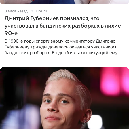
3 часа назад
Life.ru
Дмитрий Губерниев признался, что
участвовал в бандитских разборках в лихие
90-е
В 1990-е годы спортивному комментатору Дмитрию
Губерниеву трижды довелось оказаться участником
бандитских разборок. В одной из таких ситуаций ему
выдали тяжелый предмет и приказали вступить в драку,
однако он