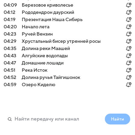
04:09
Березовое криволесье
04:12
Рододендрон даурский
04:19
Презентация Наша Сибирь
04:20
Начало лета
04:23
Ручей Вензин
04:29
Хрустальный бисер утренней росы
04:35
Долина реки Маашей
04:43
Алгуйские водопады
04:47
Домашние лошади
04:51
Река Исток
04:52
Долина ручья Тайгишонок
04:59
Озеро Киделю
Найти