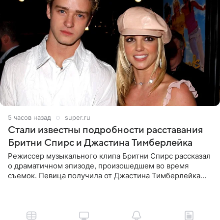
5 часов назад
super.ru
Стали известны подробности расставания
Бритни Спирс и Джастина Тимберлейка
Режиссер музыкального клипа Бритни Спирс рассказал
о драматичном эпизоде, произошедшем во время
съемок. Певица получила от Джастина Тимберлейка
сообщение о расставании прямо на площадке. По
словам постановщика,