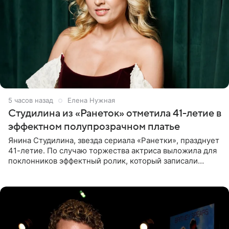
5 часов назад
Елена Нужная
Студилина из «Ранеток» отметила 41-летие в
эффектном полупрозрачном платье
Янина Студилина, звезда сериала «Ранетки», празднует
41-летие. По случаю торжества актриса выложила для
поклонников эффектный ролик, который записали
прошлой ночью. В кадре артистка предстала в
вечернем