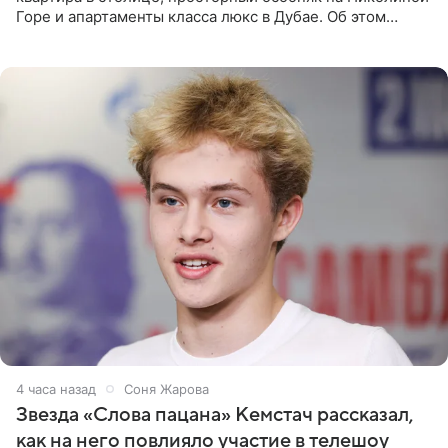
Горе и апартаменты класса люкс в Дубае. Об этом
сообщает Telegram-канал «Звездач» в рубрике «По
домам». По
4 часа назад
Соня Жарова
Звезда «Слова пацана» Кемстач рассказал,
как на него повлияло участие в телешоу