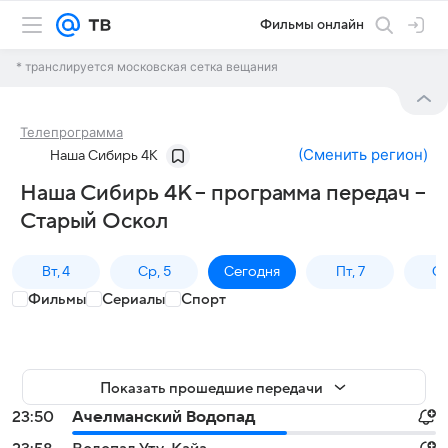
Фильмы онлайн
* транслируется московская сетка вещания
Телепрограмма
(
Сменить регион
)
Наша Сибирь 4К
Наша Сибирь 4К – программа передач –
Старый Оскол
Вт, 4
Ср, 5
Сегодня
Пт, 7
Сб
Фильмы
Сериалы
Спорт
Показать прошедшие передачи
23:50
Ачелманский Водопад