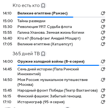
Кто есть кто
14:10
Великие египтяне (Рамзес)
15:00
Тайны разведки
15:30
Революция 1917. Судьба флота
15:55
Галина Уланова. Земная жизнь богини
16:40
Кто я? (Вольфганг Амадей Моцарт)
17:05
Великие египтяне (Хатшепсут)
365 дней ТВ
14:00
Оружие холодной войны (8-я серия)
14:45
Семь дней истории (Папа Римский
Иннокентий)
14:50
Моя Россия: музыкальное путешествие
(Москва)
15:45
Народный фронт Победы (Театр Вахтангова)
16:15
Финский фашизм: Забытый геноцид
17:10
Историограф (95-я серия)