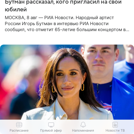
Бутман рассказал, кого пригласил на свой
юбилей
МОСКВА, 8 авг — РИА Новости. Народный артист
России Игорь Бутман в интервью РИА Новости
сообщил, что отметит 65-летие большим концертом в
Кремлевском дворце, а вместе с ним на сцену выйдут
его друзья —
Расписание
Прямой эфир
Напоминания
Новости ТВ