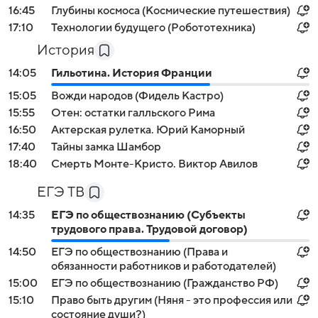
16:45
Глубины космоса (Космические путешествия)
17:10
Технологии будущего (Робототехника)
История
14:05
Гильотина. История Франции
15:05
Вожди народов (Фидель Кастро)
15:55
Отен: остатки галльского Рима
16:50
Актерская рулетка. Юрий Каморный
17:40
Тайны замка Шамбор
18:40
Смерть Монте-Кристо. Виктор Авилов
ЕГЭ ТВ
14:35
ЕГЭ по обществознанию (Субъекты
трудового права. Трудовой договор)
14:50
ЕГЭ по обществознанию (Права и
обязанности работников и работодателей)
15:00
ЕГЭ по обществознанию (Гражданство РФ)
15:10
Право быть другим (Няня - это профессия или
состояние души?)