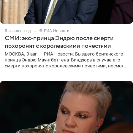
6 часов назад
© РИА Новости
СМИ: экс-принца Эндрю после смерти
похоронят с королевскими почестями
МОСКВА, 9 авг — РИА Новости. Бывшего британского
принца Эндрю Маунтбеттена-Виндзора в случае его
смерти похоронят с королевскими почестями, несмотря
на лишение всех титулов, сообщает Daily Mail со
ссылкой на