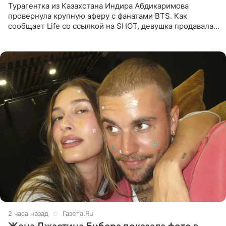
Турагентка из Казахстана Индира Абдикаримова
провернула крупную аферу с фанатами BTS. Как
сообщает Life со ссылкой на SHOT, девушка продавала
поддельные туры на концерт группы в Пусане. По
данным издания,
2 часа назад
Газета.Ru