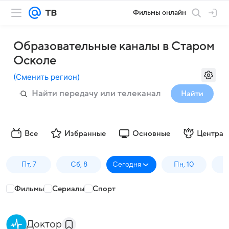
Фильмы онлайн
Образовательные каналы в Старом
Осколе
(
Сменить регион
)
Найти
Все
Избранные
Основные
Централ
Пт, 7
Сб, 8
Сегодня
Пн, 10
В
Фильмы
Сериалы
Спорт
Доктор