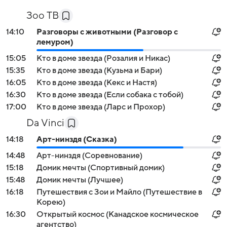
Зоо ТВ
14:10
Разговоры с животными (Разговор с
лемуром)
15:05
Кто в доме звезда (Розалия и Никас)
15:35
Кто в доме звезда (Кузьма и Бари)
16:05
Кто в доме звезда (Кекс и Настя)
16:30
Кто в доме звезда (Если собака с тобой)
17:00
Кто в доме звезда (Ларс и Прохор)
Da Vinci
14:18
Арт-нинздя (Сказка)
14:48
Арт-нинздя (Соревнование)
15:18
Домик мечты (Спортивный домик)
15:48
Домик мечты (Лучшее)
16:18
Путешествия с Зои и Майло (Путешествие в
Корею)
16:30
Открытый космос (Канадское космическое
агентство)