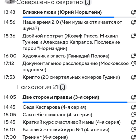
Совершенно секретно
13:43
Близкие люди (Юрий Норштейн)
14:56
Наше время 2.0 (Чем музыка отличается от
шума?)
15:36
Двойной портрет (Жозеф Риссо, Михаил
Туниев и Александр Капралов. Последние
герои "Нормандии)
16:00
Художник и власть (Геннадий Полока)
17:12
Документальное расследование (Московское
подполье)
17:53
Крипто (20 смертельных номеров Гудини)
Психология 21
14:05
Две стороны правды (3-я серия)
14:45
Седа Каспарова (4-я серия)
15:05
Сам себе психолог (4-я серия)
15:45
Краткий курс счастливой мамы (4-я серия)
16:10
Базовый женский курс №1 (4-я серия)
17:00
Тренинг (4-я серия)