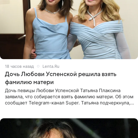
18 часов назад
Lenta.Ru
Дочь Любови Успенской решила взять
фамилию матери
Дочь певицы Любови Успенской Татьяна Плаксина
заявила, что собирается взять фамилию матери. Об этом
сообщает Telegram-канал Super. Татьяна подчеркнула,
что приняла решение о смене фамилии, поскольку
именно от