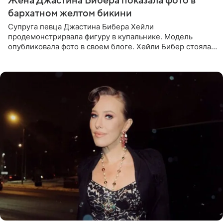
Жена Джастина Бибера показала фото в
бархатном желтом бикини
Супруга певца Джастина Бибера Хейли
продемонстрирвала фигуру в купальнике. Модель
опубликовала фото в своем блоге. Хейли Бибер стояла
перед зеркалом в желтом крошечном бархатном
бикини, которое дополнила