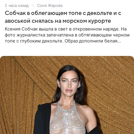
2 часа назад
Соня Жарова
Собчак в облегающем топе с декольте и с
авоськой снялась на морском курорте
Ксения Собчак вышла в свет в откровенном наряде. На
фото журналистка запечатлена в обтягивающем черном
топе с глубоким декольте. Образ дополнили белая
юбка-миди, вьетнамки на платформе и соломенная
шляпа.