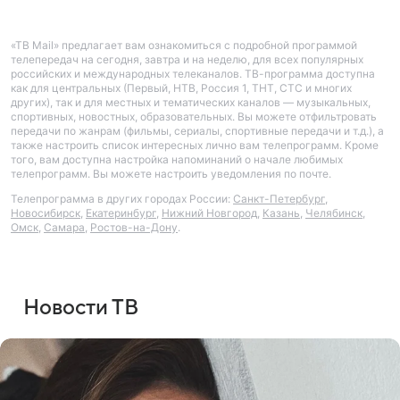
«ТВ Mail» предлагает вам ознакомиться с подробной программой
телепередач на сегодня, завтра и на неделю, для всех популярных
российских и международных телеканалов. ТВ-программа доступна
как для центральных (Первый, НТВ, Россия 1, ТНТ, СТС и многих
других), так и для местных и тематических каналов — музыкальных,
спортивных, новостных, образовательных. Вы можете отфильтровать
передачи по жанрам (фильмы, сериалы, спортивные передачи и т.д.), а
также настроить список интересных лично вам телепрограмм. Кроме
того, вам доступна настройка напоминаний о начале любимых
телепрограмм. Вы можете настроить уведомления по почте.
Телепрограмма в других городах России:
Санкт-Петербург
,
Новосибирск
,
Екатеринбург
,
Нижний Новгород
,
Казань
,
Челябинск
,
Омск
,
Самара
,
Ростов-на-Дону
.
Новости ТВ