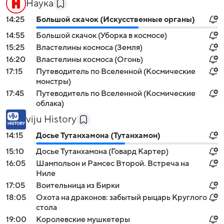
Наука
14:25
Большой скачок (Искусственные органы)
14:55
Большой скачок (Уборка в космосе)
15:25
Властелины космоса (Земля)
16:20
Властелины космоса (Огонь)
17:15
Путеводитель по Вселенной (Космические
монстры)
17:45
Путеводитель по Вселенной (Космические
облака)
viju History
14:15
Досье Тутанхамона (Тутанхамон)
15:10
Досье Тутанхамона (Говард Картер)
16:05
Шампольон и Рамсес Второй. Встреча на
Ниле
17:05
Воительница из Бирки
18:05
Охота на драконов: забытый рыцарь Круглого
стола
19:00
Королевские мушкетеры