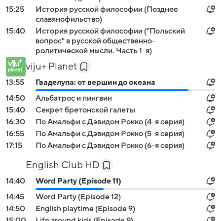
15:25
История русской философии (Позднее
славянофильство)
15:40
История русской философии ("Польский
вопрос" в русской общественно-
ролитической мысли. Часть 1-я)
viju+ Planet
13:55
Гваделупа: от вершин до океана
14:50
Альбатрос и пингвин
15:40
Секрет бретонской галеты
16:30
По Амальфи с Дэвидом Рокко (4-я серия)
16:55
По Амальфи с Дэвидом Рокко (5-я серия)
17:15
По Амальфи с Дэвидом Рокко (6-я серия)
English Club HD
14:40
Word Party (Episode 11)
14:45
Word Party (Episode 12)
14:50
English playtime (Episode 9)
15:00
Life around kids (Episode 9)