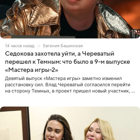
14 часов назад
Евгения Башинская
Седокова захотела уйти, а Череватый
перешел к Темным: что было в 9-м выпуске
«Мастера игры-2»
Девятый выпуск «Мастера игры» заметно изменил
расстановку сил. Влад Череватый согласился перейти
на сторону Темных, в проект пришел новый участник, а
Курбан Омаров и Анна Седокова оказались под таким
давлением.