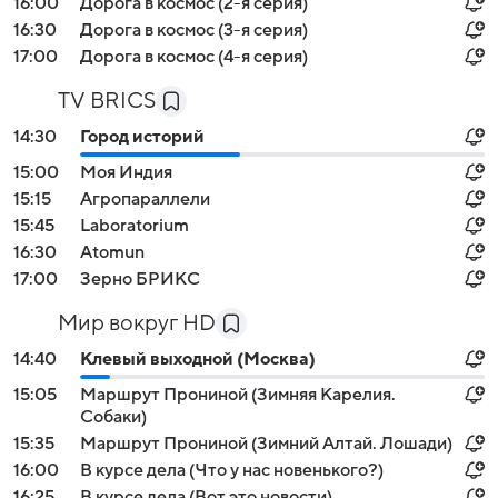
16:00
Дорога в космос (2-я серия)
16:30
Дорога в космос (3-я серия)
17:00
Дорога в космос (4-я серия)
TV BRICS
14:30
Город историй
15:00
Моя Индия
15:15
Агропараллели
15:45
Laboratorium
16:30
Atomun
17:00
Зерно БРИКС
Мир вокруг HD
14:40
Клевый выходной (Москва)
15:05
Маршрут Прониной (Зимняя Карелия.
Собаки)
15:35
Маршрут Прониной (Зимний Алтай. Лошади)
16:00
В курсе дела (Что у нас новенького?)
16:25
В курсе дела (Вот это новости)