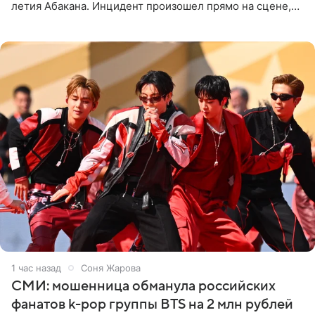
летия Абакана. Инцидент произошел прямо на сцене,
подробности сообщает «Абзац». Толпа поклонников
навалилась на
1 час назад
Соня Жарова
СМИ: мошенница обманула российских
фанатов k-pop группы BTS на 2 млн рублей