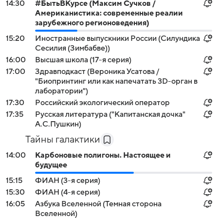
14:30
#БытьВКурсе (Максим Сучков /
Американистика: современные реалии
зарубежного регионоведения)
15:20
Иностранные выпускники России (Силундика
Сесилия (Зимбабве))
16:00
Высшая школа (17-я серия)
17:00
Здравподкаст (Вероника Усатова /
"Биопринтинг или как напечатать 3D-орган в
лаборатории")
17:30
Российский экологический оператор
17:35
Русская литература ("Капитанская дочка"
А.С.Пушкин)
Тайны галактики
14:00
Карбоновые полигоны. Настоящее и
будущее
15:15
ФИАН (3-я серия)
15:30
ФИАН (4-я серия)
16:05
Азбука Вселенной (Темная сторона
Вселенной)