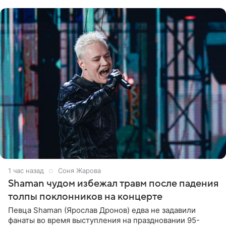
шоке, что такие люди
1 час назад
Соня Жарова
Shaman чудом избежал травм после падения
толпы поклонников на концерте
Певца Shaman (Ярослав Дронов) едва не задавили
фанаты во время выступления на праздновании 95-