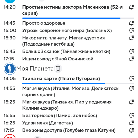
14:20
Простые истины доктора Мясникова (52-я
серия)
14:45
Просто о здоровье
15:00
Угрозы современного мира (Болезнь Х)
15:30
Накормить планету. Мегаиндустрия
(Подводные пастбища)
16:45
Большой скачок (Тайная жизнь клетки)
17:15
Ищем выход с Яной Овчинской
Моя Планета
14:05
Тайна на карте (Плато Путорана)
14:55
Магия вкуса (Италия. Молизе. Деликатесы
горных долин)
15:25
Магия вкуса (Танзания. Пир у подножия
Килиманджаро)
15:55
Без тормозов (Памир. Зов небес)
16:25
Удиви меня (Дагестан)
17:15
Вне зоны доступа (Голубые глаза Катуни)