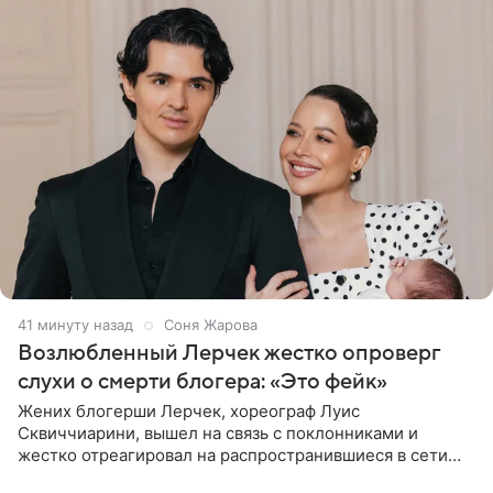
41 минуту назад
Соня Жарова
Возлюбленный Лерчек жестко опроверг
слухи о смерти блогера: «Это фейк»
Жених блогерши Лерчек, хореограф Луис
Сквиччиарини, вышел на связь с поклонниками и
жестко отреагировал на распространившиеся в сети
слухи о смерти Валерии Чекалиной. «Это фейк! Я в