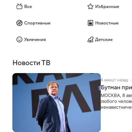
Все
Избранные
Спортивные
Новостные
Увлечения
Детские
Новости ТВ
6 минут назад
Бутман при
МОСКВА, 8 ав
любого челове
ненавистничес
принимать