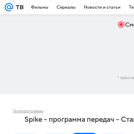
Фильмы
Сериалы
Новости и статьи
Те
См
* трансл
Телепрограмма
Spike – программа передач – Ст