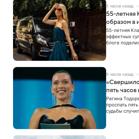
5 часов назад
55-летняя
образом в 
55-летняя Кла
эффектных су
блоге поделил
роли гостьи,
6 часов назад
«Свершилос
пять часов
Регина Тодоре
проспать пять
судьбы случил
ребенком. Ар