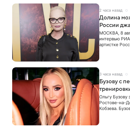
2 часа назад
Долина мож
России джа
МОСКВА, 8 ав
интервью РИА
артистке Росс
первом в Рос
3 часа назад
Бузову с п
тренировки
Ольгу Бузову 
Ростове-на-До
Кобзева. Бузо
утром,