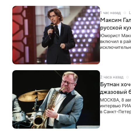
1 час назад
L
Максим Гал
русской ку
Юморист Макс
включил в ра
исключительно
документу, в
2 часа назад
Бутман хоч
джазовый 
МОСКВА, 8 ав
интервью РИА 
в Санкт-Пете
объединит дж