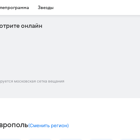
лепрограмма
Звезды
отрите онлайн
ируется московская сетка вещания
аврополь
(
Сменить регион
)