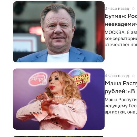
3 часа назад
Бутман: Ро
неакадеми
МОСКВА, 8 авг
консерватори
отечественной
исполнителей
4 часа назад
Маша Распу
рублей: «В
Маша Распути
ведущему Гео
артистки, она
себе жить,