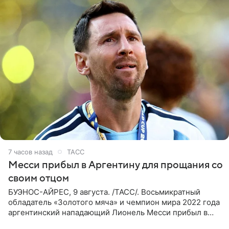
7 часов назад
ТАСС
Месси прибыл в Аргентину для прощания со
своим отцом
БУЭНОС-АЙРЕС, 9 августа. /ТАСС/. Восьмикратный
обладатель «Золотого мяча» и чемпион мира 2022 года
аргентинский нападающий Лионель Месси прибыл в
Аргентину для участия в церемонии прощания со своим