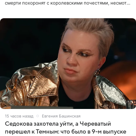
смерти похоронят с королевскими почестями, несмотря
на лишение всех титулов, сообщает Daily Mail со
ссылкой на
15 часов назад
Евгения Башинская
Седокова захотела уйти, а Череватый
перешел к Темным: что было в 9-м выпуске