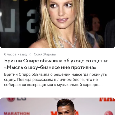
6 часов назад
Соня Жарова
Бритни Спирс объявила об уходе со сцены:
«Мысль о шоу-бизнесе мне противна»
Бритни Спирс объявила о решении навсегда покинуть
сцену. Певица рассказала в личном блоге, что не
собирается возвращаться к музыкальной карьере.
Артистка призналась: одна только мысль о возвращении
в шоу-бизнес