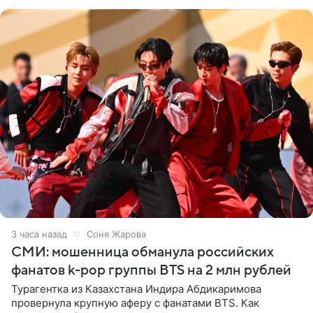
навалилась на
3 часа назад
Соня Жарова
СМИ: мошенница обманула российских
фанатов k-pop группы BTS на 2 млн рублей
Турагентка из Казахстана Индира Абдикаримова
провернула крупную аферу с фанатами BTS. Как