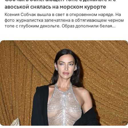
авоськой снялась на морском курорте
Ксения Собчак вышла в свет в откровенном наряде. На
фото журналистка запечатлена в обтягивающем черном
топе с глубоким декольте. Образ дополнили белая
юбка-миди, вьетнамки на платформе и соломенная
шляпа.