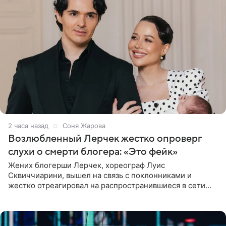
2 часа назад
Соня Жарова
Возлюбленный Лерчек жестко опроверг
слухи о смерти блогера: «Это фейк»
Жених блогерши Лерчек, хореограф Луис
Сквиччиарини, вышел на связь с поклонниками и
жестко отреагировал на распространившиеся в сети
слухи о смерти Валерии Чекалиной. «Это фейк! Я в
шоке, что такие люди