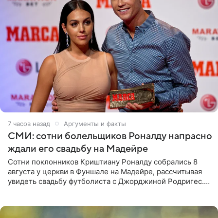
7 часов назад
Аргументы и факты
СМИ: сотни болельщиков Роналду напрасно
ждали его свадьбу на Мадейре
Сотни поклонников Криштиану Роналду собрались 8
августа у церкви в Фуншале на Мадейре, рассчитывая
увидеть свадьбу футболиста с Джорджиной Родригес.
Однако знаменитая пара на церемонии не появилась —
вместо них