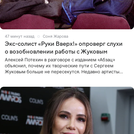
48 минут назад
Соня Жарова
Экс-солист «Руки Вверх!» опроверг слухи
о возобновлении работы с Жуковым
Алексей Потехин в разговоре с изданием «Абзац»
объяснил, почему их творческие пути с Сергеем
Жуковым больше не пересекутся. Недавно артисты
воссоединились на большом концерте «30 нам уже!»,
который прошел в