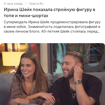
4 часа назад
Газета.Ru
Ирина Шейк показала стройную фигуру в
топе и мини-шортах
Супермодель Ирина Шейк продемонстрировала фигуру
в мини-юбке. Знаменитость поделилась фотографией в
своем личном блоге. 40-летняя Шейк стоялась перед
зеркалом в черном топе с кружевом, который
дополнила