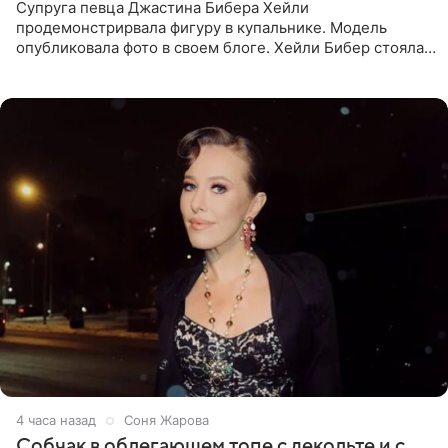
Супруга певца Джастина Бибера Хейли
продемонстрирвала фигуру в купальнике. Модель
опубликовала фото в своем блоге. Хейли Бибер стояла
перед зеркалом в желтом крошечном бархатном
бикини, которое дополнила
4 часа назад
Соня Жарова
Собчак в облегающем топе с декольте и с