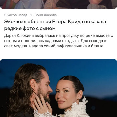
5 часов назад
Соня Жарова
Экс-возлюбленная Егора Крида показала
редкие фото с сыном
Дарья Клюкина выбралась на прогулку по реке вместе с
сыном и поделилась кадрами с отдыха. Для выхода в
свет модель надела синий лиф купальника и белые
шорты, дополнив образ солнцезащитными очками.
Волосы