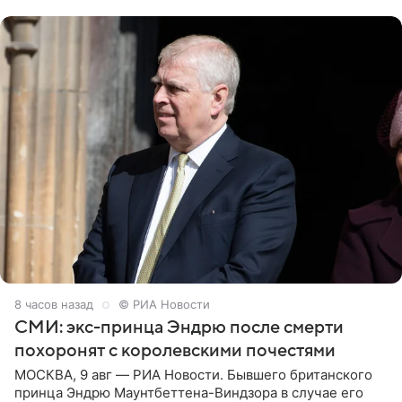
отцом. Об
8 часов назад
© РИА Новости
СМИ: экс-принца Эндрю после смерти
похоронят с королевскими почестями
МОСКВА, 9 авг — РИА Новости. Бывшего британского
принца Эндрю Маунтбеттена-Виндзора в случае его