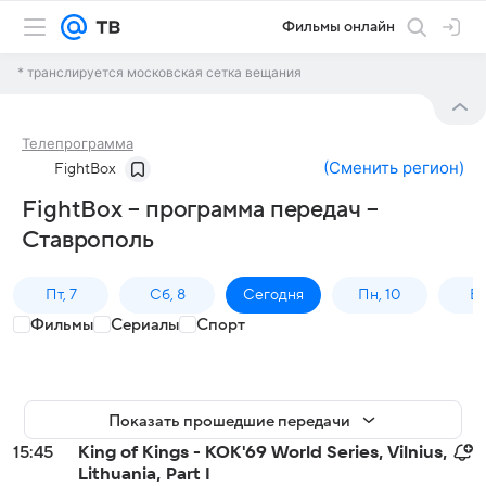
Фильмы онлайн
* транслируется московская сетка вещания
Телепрограмма
(
Сменить регион
)
FightBox
FightBox – программа передач –
Ставрополь
Пт, 7
Сб, 8
Сегодня
Пн, 10
Вт,
Фильмы
Сериалы
Спорт
Показать прошедшие передачи
15:45
King of Kings - KOK'69 World Series, Vilnius,
Lithuania, Part I