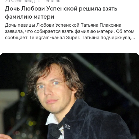
20 часов назад
Lenta.Ru
Дочь Любови Успенской решила взять
фамилию матери
Дочь певицы Любови Успенской Татьяна Плаксина
заявила, что собирается взять фамилию матери. Об этом
сообщает Telegram-канал Super. Татьяна подчеркнула,
что приняла решение о смене фамилии, поскольку
именно от