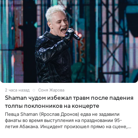
2 часа назад
Соня Жарова
Shaman чудом избежал травм после падения
толпы поклонников на концерте
Певца Shaman (Ярослав Дронов) едва не задавили
фанаты во время выступления на праздновании 95-
летия Абакана. Инцидент произошел прямо на сцене,
подробности сообщает «Абзац». Толпа поклонников