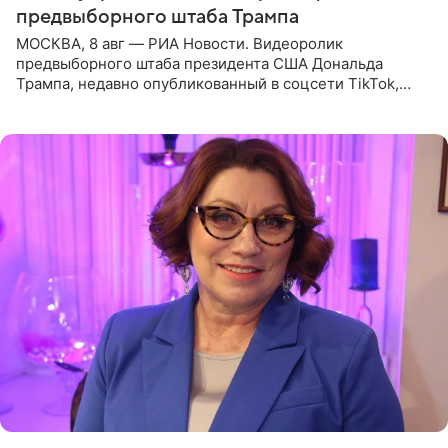
предвыборного штаба Трампа
МОСКВА, 8 авг — РИА Новости. Видеоролик
предвыборного штаба президента США Дональда
Трампа, недавно опубликованный в соцсети TikTok,
остался без звуковой дорожки в виде песни August
(«Август») американской