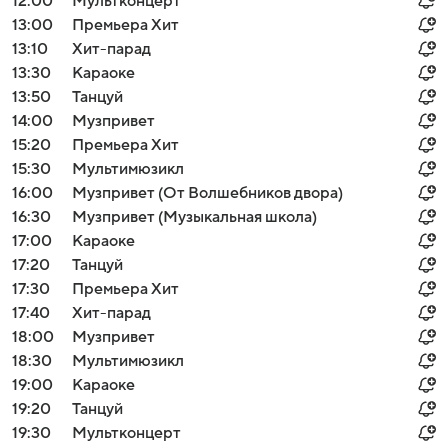
12:00
Мультконцерт
13:00
Премьера Хит
13:10
Хит-парад
13:30
Караоке
13:50
Танцуй
14:00
Музпривет
15:20
Премьера Хит
15:30
Мультимюзикл
16:00
Музпривет (От Волшебников двора)
16:30
Музпривет (Музыкальная школа)
17:00
Караоке
17:20
Танцуй
17:30
Премьера Хит
17:40
Хит-парад
18:00
Музпривет
18:30
Мультимюзикл
19:00
Караоке
19:20
Танцуй
19:30
Мультконцерт