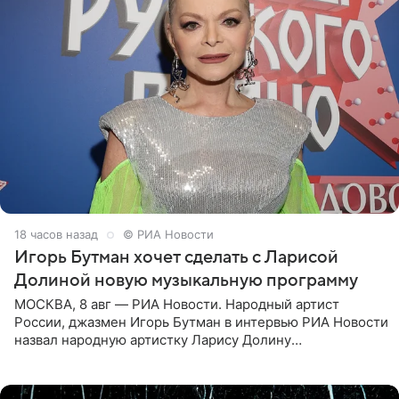
18 часов назад
© РИА Новости
Игорь Бутман хочет сделать с Ларисой
Долиной новую музыкальную программу
МОСКВА, 8 авг — РИА Новости. Народный артист
России, джазмен Игорь Бутман в интервью РИА Новости
назвал народную артистку Ларису Долину
великолепной певицей и рассказал о желании сделать с
ней новую совместную