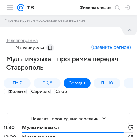
Фильмы онлайн
* транслируется московская сетка вещания
Телепрограмма
(
Сменить регион
)
Мультимузыка
Мультимузыка – программа передач –
Ставрополь
Пт, 7
Сб, 8
Сегодня
Пн, 10
Вт,
Фильмы
Сериалы
Спорт
Показать прошедшие передачи
11:30
Мультимюзикл