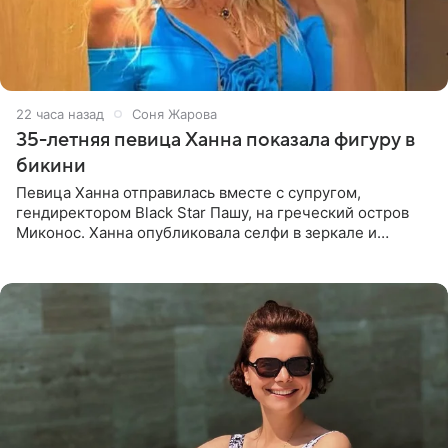
22 часа назад
Соня Жарова
35-летняя певица Ханна показала фигуру в
бикини
Певица Ханна отправилась вместе с супругом,
гендиректором Black Star Пашу, на греческий остров
Миконос. Ханна опубликовала селфи в зеркале и
призналась, что сейчас особенно довольна собой. По
словам певицы, она