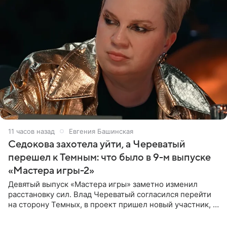
11 часов назад
Евгения Башинская
Седокова захотела уйти, а Череватый
перешел к Темным: что было в 9-м выпуске
«Мастера игры-2»
Девятый выпуск «Мастера игры» заметно изменил
расстановку сил. Влад Череватый согласился перейти
на сторону Темных, в проект пришел новый участник, а
Курбан Омаров и Анна Седокова оказались под таким
давлением.