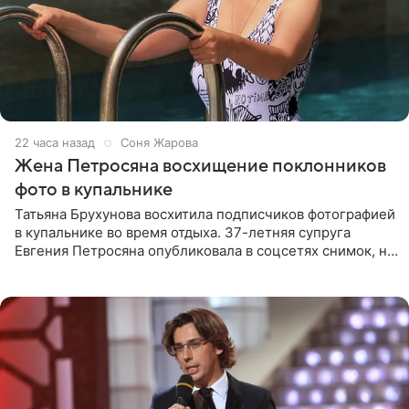
22 часа назад
Соня Жарова
Жена Петросяна восхищение поклонников
фото в купальнике
Татьяна Брухунова восхитила подписчиков фотографией
в купальнике во время отдыха. 37-летняя супруга
Евгения Петросяна опубликовала в соцсетях снимок, на
котором позирует у бассейна в белоснежном монокини
с