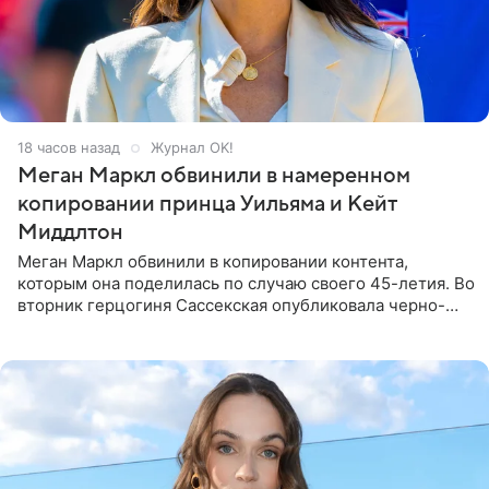
18 часов назад
Журнал OK!
Меган Маркл обвинили в намеренном
копировании принца Уильяма и Кейт
Миддлтон
Меган Маркл обвинили в копировании контента,
которым она поделилась по случаю своего 45-летия. Во
вторник герцогиня Сассекская опубликовала черно-
белую фотографию, на которой она прыгает в бассейн с
воздушными