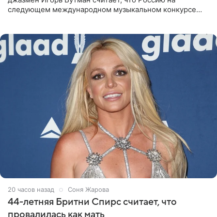
следующем международном музыкальном конкурсе
«Интервидение» могла бы представить молодая певица
Варвара Убель, так
20 часов назад
Соня Жарова
44-летняя Бритни Спирс считает, что
провалилась как мать