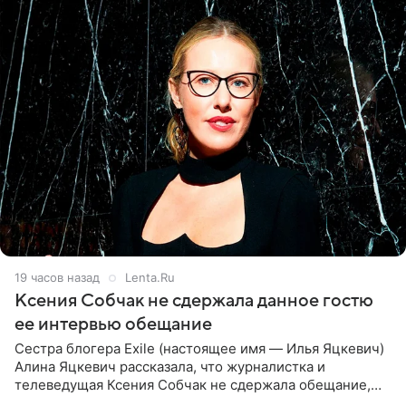
19 часов назад
Lenta.Ru
Ксения Собчак не сдержала данное гостю
ее интервью обещание
Сестра блогера Exile (настоящее имя — Илья Яцкевич)
Алина Яцкевич рассказала, что журналистка и
телеведущая Ксения Собчак не сдержала обещание,
которое дала ему во время интервью с ним. Об этом она