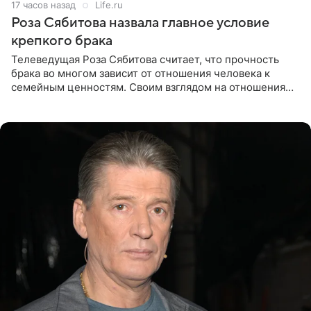
17 часов назад
Life.ru
Роза Сябитова назвала главное условие
крепкого брака
Телеведущая Роза Сябитова считает, что прочность
брака во многом зависит от отношения человека к
семейным ценностям. Своим взглядом на отношения
телеведущая поделилась с корреспондентом Пятого
канала на