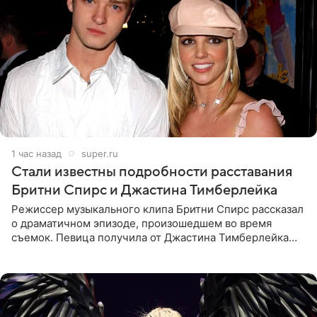
1 час назад
super.ru
Стали известны подробности расставания
Бритни Спирс и Джастина Тимберлейка
Режиссер музыкального клипа Бритни Спирс рассказал
о драматичном эпизоде, произошедшем во время
съемок. Певица получила от Джастина Тимберлейка
сообщение о расставании прямо на площадке. По
словам постановщика,