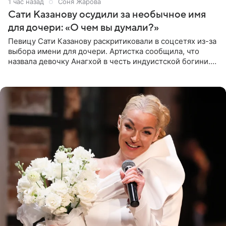
1 час назад
Соня Жарова
Сати Казанову осудили за необычное имя
для дочери: «О чем вы думали?»
Певицу Сати Казанову раскритиковали в соцсетях из-за
выбора имени для дочери. Артистка сообщила, что
назвала девочку Анагхой в честь индуистской богини.
При этом исполнительница скрывала это имя от
поклонников