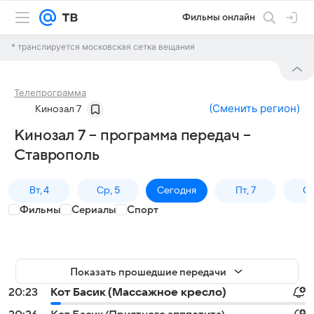
Фильмы онлайн
* транслируется московская сетка вещания
Телепрограмма
(
Сменить регион
)
Кинозал 7
Кинозал 7 – программа передач –
Ставрополь
Вт, 4
Ср, 5
Сегодня
Пт, 7
Сб
Фильмы
Сериалы
Спорт
Показать прошедшие передачи
20:23
Кот Басик (Массажное кресло)