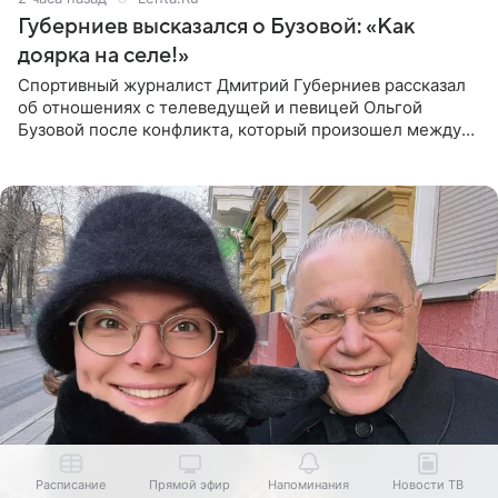
Губерниев высказался о Бузовой: «Как
доярка на селе!»
Спортивный журналист Дмитрий Губерниев рассказал
об отношениях с телеведущей и певицей Ольгой
Бузовой после конфликта, который произошел между
ними в 2021 году в прямом эфире канала «Матч ТВ». В
разговоре с
Расписание
Прямой эфир
Напоминания
Новости ТВ