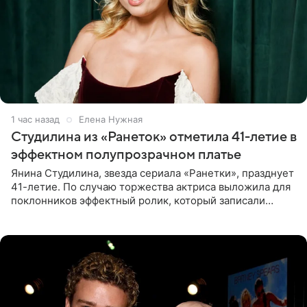
1 час назад
Елена Нужная
Студилина из «Ранеток» отметила 41-летие в
эффектном полупрозрачном платье
Янина Студилина, звезда сериала «Ранетки», празднует
41-летие. По случаю торжества актриса выложила для
поклонников эффектный ролик, который записали
прошлой ночью. В кадре артистка предстала в
вечернем