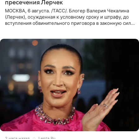
пресечения Лерчек
МОСКВА, 6 августа. /ТАСС/. Блогер Валерия Чекалина
(Лерчек), осужденная к условному сроку и штрафу, до
вступления обвинительного приговора в законную силу
будет находиться под запретом определенных
действий. Об
2 часа назад
Lenta.Ru