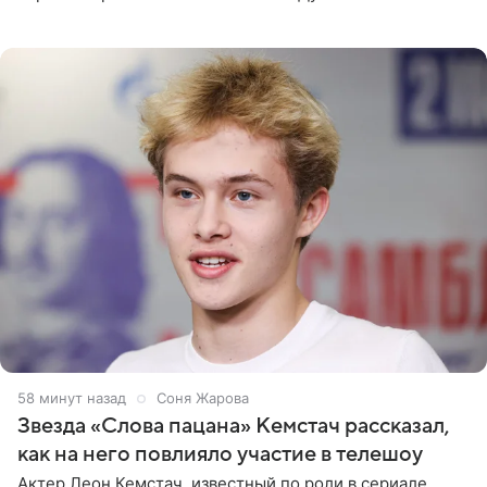
сообщает Telegram-канал «Звездач» в рубрике «По
домам». По
58 минут назад
Соня Жарова
Звезда «Слова пацана» Кемстач рассказал,
как на него повлияло участие в телешоу
Актер Леон Кемстач, известный по роли в сериале