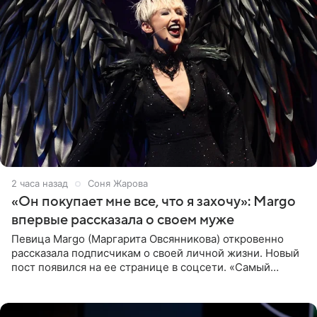
2 часа назад
Соня Жарова
«Он покупает мне все, что я захочу»: Margo
впервые рассказала о своем муже
Певица Margo (Маргарита Овсянникова) откровенно
рассказала подписчикам о своей личной жизни. Новый
пост появился на ее странице в соцсети. «Самый
лучший на свете. И да, он действительно покупает мне
все, что я