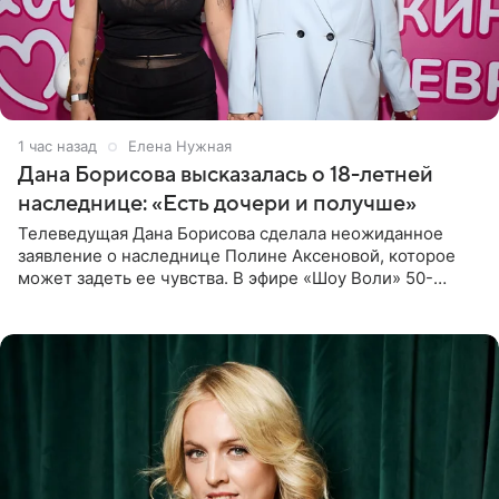
1 час назад
Елена Нужная
Дана Борисова высказалась о 18-летней
наследнице: «Есть дочери и получше»
Телеведущая Дана Борисова сделала неожиданное
заявление о наследнице Полине Аксеновой, которое
может задеть ее чувства. В эфире «Шоу Воли» 50-
летняя знаменитость откровенно призналась, что не
считает свою дочь