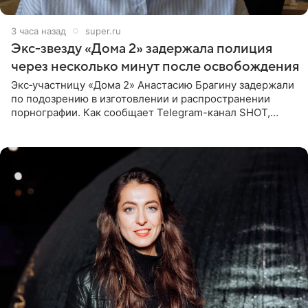
3 часа назад
super.ru
Экс‑звезду «Дома 2» задержала полиция
через несколько минут после освобождения
Экс‑участницу «Дома 2» Анастасию Брагину задержали
по подозрению в изготовлении и распространении
порнографии. Как сообщает Telegram-канал SHOT,
девушка может оказаться в СИЗО. Следствие
ходатайствует об