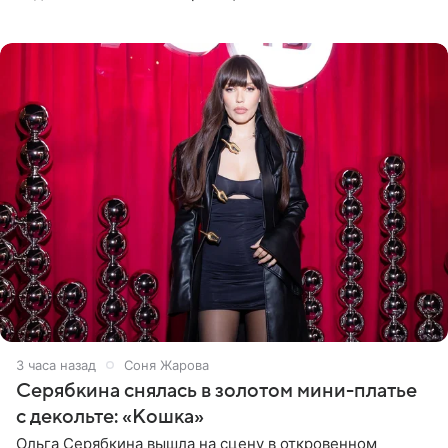
знаменитость предстала перед поклонниками в ярком
розовом купальнике с
3 часа назад
Соня Жарова
Серябкина снялась в золотом мини-платье
с декольте: «Кошка»
Ольга Серябкина вышла на сцену в откровенном