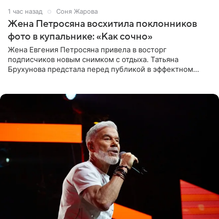
1 час назад
Соня Жарова
Жена Петросяна восхитила поклонников
фото в купальнике: «Как сочно»
Жена Евгения Петросяна привела в восторг
подписчиков новым снимком с отдыха. Татьяна
Брухунова предстала перед публикой в эффектном
черно-сиреневом монокини, позируя прямо в бассейне.
«Ох, как сочно», «Татьяна,