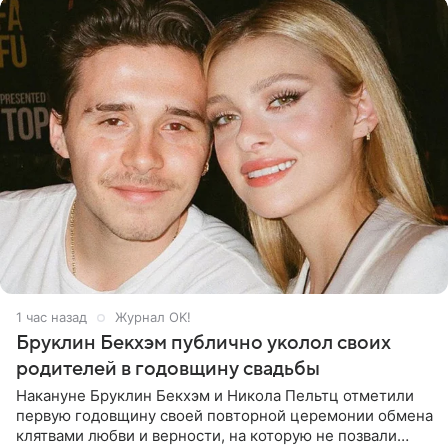
1 час назад
Журнал OK!
Бруклин Бекхэм публично уколол своих
родителей в годовщину свадьбы
Накануне Бруклин Бекхэм и Никола Пельтц отметили
первую годовщину своей повторной церемонии обмена
клятвами любви и верности, на которую не позвали