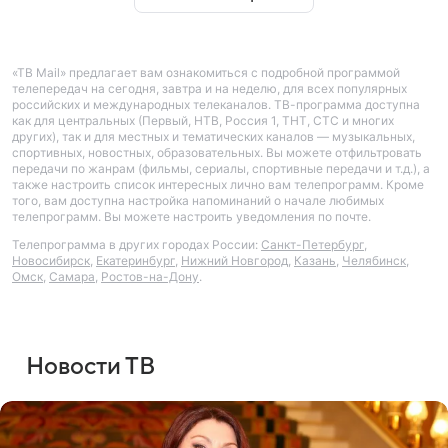
«ТВ Mail» предлагает вам ознакомиться с подробной программой
телепередач на сегодня, завтра и на неделю, для всех популярных
российских и международных телеканалов. ТВ-программа доступна
как для центральных (Первый, НТВ, Россия 1, ТНТ, СТС и многих
других), так и для местных и тематических каналов — музыкальных,
спортивных, новостных, образовательных. Вы можете отфильтровать
передачи по жанрам (фильмы, сериалы, спортивные передачи и т.д.), а
также настроить список интересных лично вам телепрограмм. Кроме
того, вам доступна настройка напоминаний о начале любимых
телепрограмм. Вы можете настроить уведомления по почте.
Телепрограмма в других городах России:
Санкт-Петербург
,
Новосибирск
,
Екатеринбург
,
Нижний Новгород
,
Казань
,
Челябинск
,
Омск
,
Самара
,
Ростов-на-Дону
.
Новости ТВ