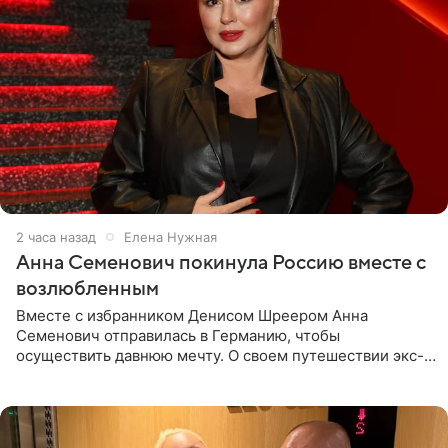
2 часа назад
Елена Нужная
Анна Семенович покинула Россию вместе с
возлюбленным
Вместе с избранником Денисом Шреером Анна
Семенович отправилась в Германию, чтобы
осуществить давнюю мечту. О своем путешествии экс-
солистка «Блестящих» рассказала поклонникам на
личной странице в социальной