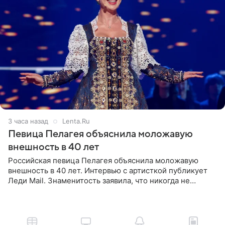
3 часа назад
Lenta.Ru
Певица Пелагея объяснила моложавую
внешность в 40 лет
Российская певица Пелагея объяснила моложавую
внешность в 40 лет. Интервью с артисткой публикует
Леди Mail. Знаменитость заявила, что никогда не
прибегала к филлерам. При этом она регулярно
посещает