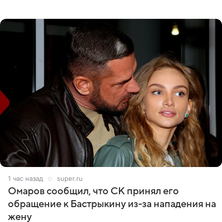
никого из клана Бекхэм. По словам инсайдеров, пара
считает это
1 час назад
super.ru
Омаров сообщил, что СК принял его
обращение к Бастрыкину из-за нападения на
жену