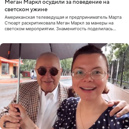
Меган Маркл осудили за поведение на
светском ужине
Американская телеведущая и предприниматель Марта
Стюарт раскритиковала Меган Маркл за манеры на
светском мероприятии. Знаменитость поделилась
деталями личной встречи с герцогиней Сассекской,
пишет PageSix. По