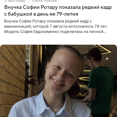
3 часа назад
Елена Нужная
Внучка Софии Ротару показала редкий кадр
с бабушкой в день ее 79-летия
Внучка Софии Ротару показала редкий кадр с
именинницей, которой 7 августа исполнилось 79 лет.
Модель София Евдокименко поделилась на личной
странице в социальной сети фотографией знаменитой
бабушки. На снимке