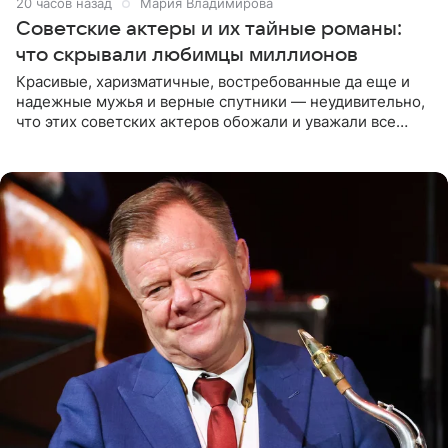
20 часов назад
Мария Владимирова
Советские актеры и их тайные романы:
что скрывали любимцы миллионов
Красивые, харизматичные, востребованные да еще и
надежные мужья и верные спутники — неудивительно,
что этих советских актеров обожали и уважали все
женщины большой страны, и наверняка не раз ставили
их в