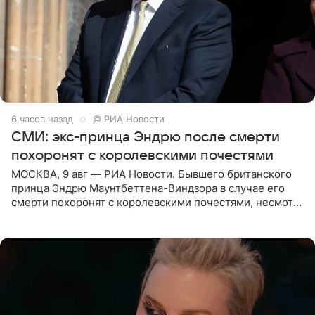
6 часов назад
© РИА Новости
СМИ: экс-принца Эндрю после смерти
похоронят с королевскими почестями
МОСКВА, 9 авг — РИА Новости. Бывшего британского
принца Эндрю Маунтбеттена-Виндзора в случае его
смерти похоронят с королевскими почестями, несмотря
на лишение всех титулов, сообщает Daily Mail со
ссылкой на