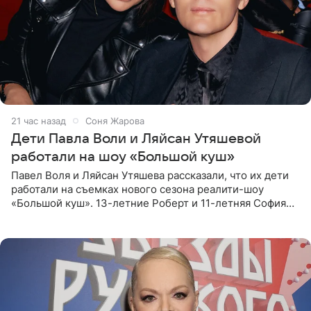
21 час назад
Соня Жарова
Дети Павла Воли и Ляйсан Утяшевой
работали на шоу «Большой куш»
Павел Воля и Ляйсан Утяшева рассказали, что их дети
работали на съемках нового сезона реалити-шоу
«Большой куш». 13-летние Роберт и 11-летняя София
отправились вместе с родителями в Таиланд и успели
поработать