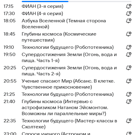
17:15
ФИАН (3-я серия)
17:30
ФИАН (4-я серия)
18:05
Азбука Вселенной (Темная сторона
Вселенной)
18:45
Глубины космоса (Космические
путешествия)
19:10
Технологии будущего (Робототехника)
19:50
Супердостижения Земли (Огонь, вода и
пища. Часть 1-я)
20:25
Супердостижения Земли (Огонь, вода и
пища. Часть 2-я)
20:55
Ученые спасают Мир (Абсанс. В клетке.
Чувственное прикосновение)
21:25
Технологии будущего (Робототехника)
21:40
Глубины космоса (Интервью с
астрофизиком Натаном Эйсмонтом.
Возможны ли параллельные миры?)
22:35
Технологии будущего (Мастер-классы в
Сколтехе)
23:00
Спроси ученого (Астроном и