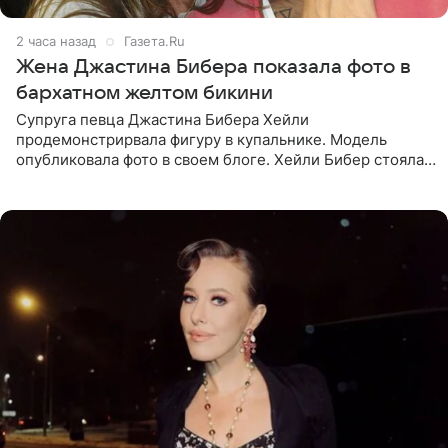
2 часа назад
Газета.Ru
Жена Джастина Бибера показала фото в
бархатном желтом бикини
Супруга певца Джастина Бибера Хейли
продемонстрирвала фигуру в купальнике. Модель
опубликовала фото в своем блоге. Хейли Бибер стояла
перед зеркалом в желтом крошечном бархатном
бикини, которое дополнила