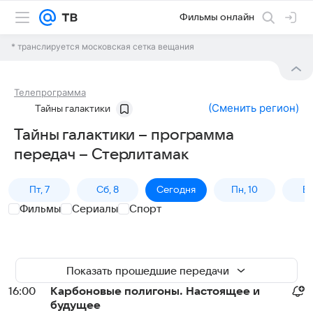
Фильмы онлайн
* транслируется московская сетка вещания
Телепрограмма
(
Сменить регион
)
Тайны галактики
Тайны галактики – программа
передач – Стерлитамак
Пт, 7
Сб, 8
Сегодня
Пн, 10
Вт,
Фильмы
Сериалы
Спорт
Показать прошедшие передачи
16:00
Карбоновые полигоны. Настоящее и
будущее