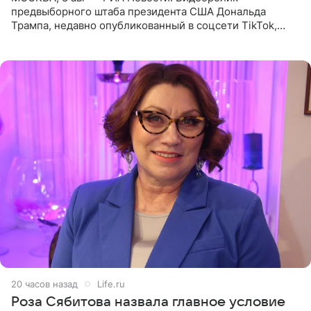
предвыборного штаба президента США Дональда
Трампа, недавно опубликованный в соцсети TikTok,
остался без звуковой дорожки в виде песни August
(«Август») американской
20 часов назад
Life.ru
Роза Сябитова назвала главное условие