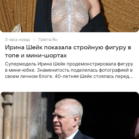
3 часа назад
Газета.Ru
Ирина Шейк показала стройную фигуру в
топе и мини-шортах
Супермодель Ирина Шейк продемонстрировала фигуру
в мини-юбке. Знаменитость поделилась фотографией в
своем личном блоге. 40-летняя Шейк стоялась перед
зеркалом в черном топе с кружевом, который
дополнила