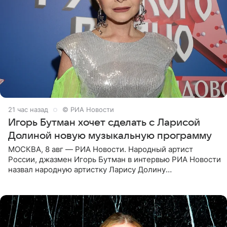
21 час назад
© РИА Новости
Игорь Бутман хочет сделать с Ларисой
Долиной новую музыкальную программу
МОСКВА, 8 авг — РИА Новости. Народный артист
России, джазмен Игорь Бутман в интервью РИА Новости
назвал народную артистку Ларису Долину
великолепной певицей и рассказал о желании сделать с
ней новую совместную