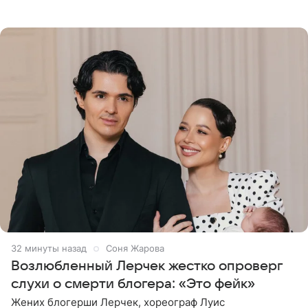
ангельскими крыльями за спиной. Главным акцентом
наряда стало
32 минуты назад
Соня Жарова
Возлюбленный Лерчек жестко опроверг
слухи о смерти блогера: «Это фейк»
Жених блогерши Лерчек, хореограф Луис