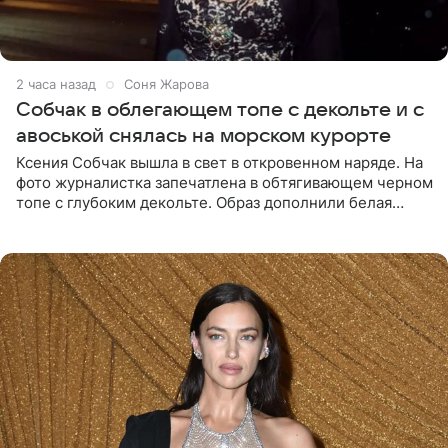
2 часа назад
Соня Жарова
Собчак в облегающем топе с декольте и с
авоськой снялась на морском курорте
Ксения Собчак вышла в свет в откровенном наряде. На
фото журналистка запечатлена в обтягивающем черном
топе с глубоким декольте. Образ дополнили белая
юбка-миди, вьетнамки на платформе и соломенная
шляпа.