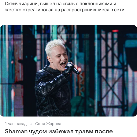
Сквиччиарини, вышел на связь с поклонниками и
жестко отреагировал на распространившиеся в сети
слухи о смерти Валерии Чекалиной. «Это фейк! Я в
шоке, что такие люди
1 час назад
Соня Жарова
Shaman чудом избежал травм после