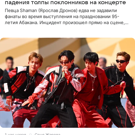
падения толпы поклонников на концерте
Певца Shaman (Ярослав Дронов) едва не задавили
фанаты во время выступления на праздновании 95-
летия Абакана. Инцидент произошел прямо на сцене,
подробности сообщает «Абзац». Толпа поклонников
навалилась на
1 час назад
Соня Жарова