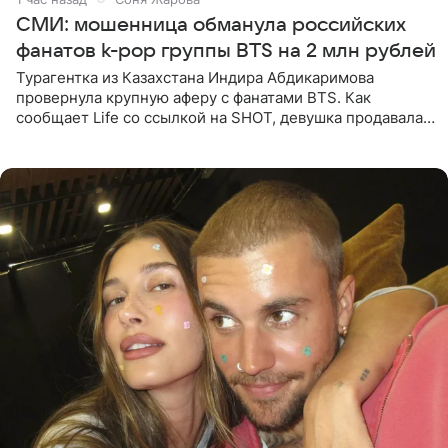
СМИ: мошенница обманула российских
фанатов k-pop группы BTS на 2 млн рублей
Турагентка из Казахстана Индира Абдикаримова
провернула крупную аферу с фанатами BTS. Как
сообщает Life со ссылкой на SHOT, девушка продавала
поддельные туры на концерт группы в Пусане. По
данным издания,