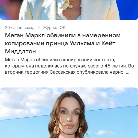
20 часов назад
Журнал OK!
Меган Маркл обвинили в намеренном
копировании принца Уильяма и Кейт
Миддлтон
Меган Маркл обвинили в копировании контента,
которым она поделилась по случаю своего 45-летия. Во
вторник герцогиня Сассекская опубликовала черно-
белую фотографию, на которой она прыгает в бассейн с
воздушными