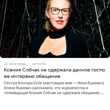
22 часа назад
Lenta.Ru
Ксения Собчак не сдержала данное гостю
ее интервью обещание
Сестра блогера Exile (настоящее имя — Илья Яцкевич)
Алина Яцкевич рассказала, что журналистка и
телеведущая Ксения Собчак не сдержала обещание,
которое дала ему во время интервью с ним. Об этом она
заявила в