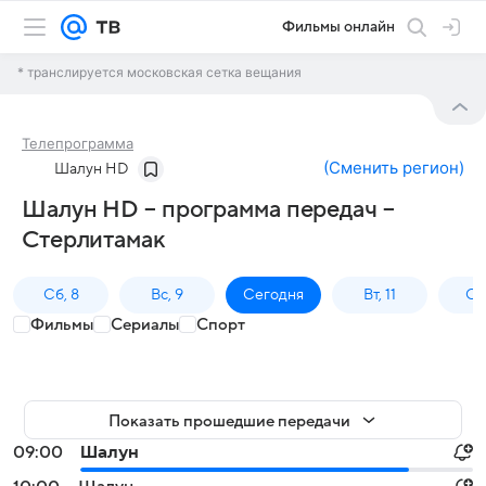
Фильмы онлайн
* транслируется московская сетка вещания
Телепрограмма
(
Сменить регион
)
Шалун HD
Шалун HD – программа передач –
Стерлитамак
Сб, 8
Вс, 9
Сегодня
Вт, 11
Ср,
Фильмы
Сериалы
Спорт
Показать прошедшие передачи
09:00
Шалун