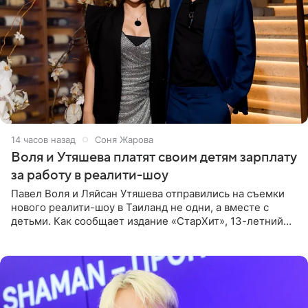
14 часов назад
Соня Жарова
Воля и Утяшева платят своим детям зарплату
за работу в реалити-шоу
Павел Воля и Ляйсан Утяшева отправились на съемки
нового реалити-шоу в Таиланд не одни, а вместе с
детьми. Как сообщает издание «СтарХит», 13-летний
Роберт и 11-летняя София не просто сопровождают
родителей, а