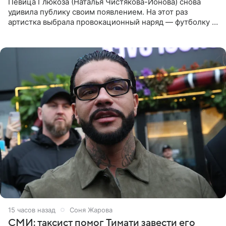
Певица Глюкоза (Наталья Чистякова-Ионова) снова
удивила публику своим появлением. На этот раз
артистка выбрала провокационный наряд — футболку с
принтом, имитирующим полуобнаженную грудь. Свой
образ Глюкоза
15 часов назад
Соня Жарова
СМИ: таксист помог Тимати завести его