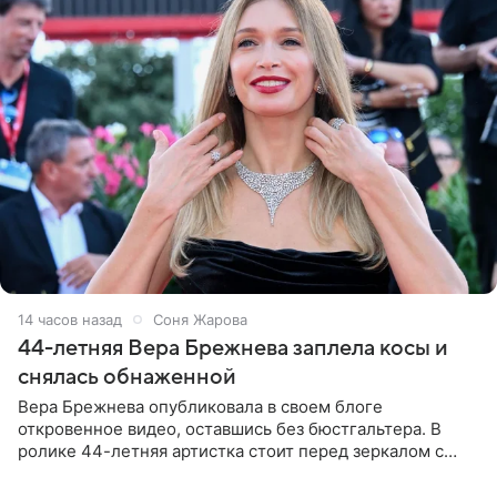
14 часов назад
Соня Жарова
44-летняя Вера Брежнева заплела косы и
снялась обнаженной
Вера Брежнева опубликовала в своем блоге
откровенное видео, оставшись без бюстгальтера. В
ролике 44-летняя артистка стоит перед зеркалом с
обнаженной грудью. Волосы певица собрала в косы и
надела головной убор.