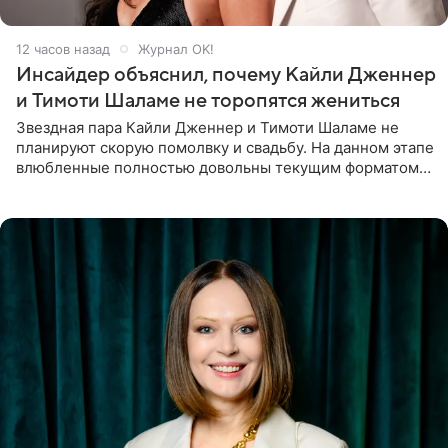
12 часов назад
Журнал OK!
Инсайдер объяснил, почему Кайли Дженнер
и Тимоти Шаламе не торопятся жениться
Звездная пара Кайли Дженнер и Тимоти Шаламе не
планируют скорую помолвку и свадьбу. На данном этапе
влюбленные полностью довольны текущим форматом
своих отношений и сознательно не хотят торопить
события. Сейчас