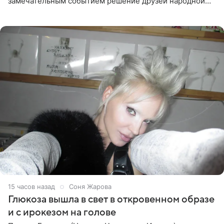
замечательным событием решение друзей народной
артистки РФ Ларисы Долиной подарить ей квартиру.
Ранее Долина
15 часов назад
Соня Жарова
Глюкоза вышла в свет в откровенном образе
и с ирокезом на голове