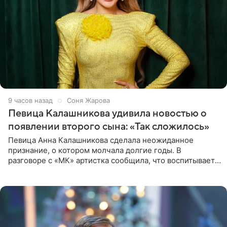
9 часов назад
Соня Жарова
Певица Калашникова удивила новостью о
появлении второго сына: «Так сложилось»
Певица Анна Калашникова сделала неожиданное
признание, о котором молчала долгие годы. В
разговоре с «МК» артистка сообщила, что воспитывает
не одного, а сразу двух сыновей. «На самом деле я
всегда мечтала, что