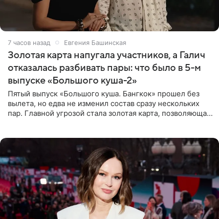
7 часов назад
Евгения Башинская
Золотая карта напугала участников, а Галич
отказалась разбивать пары: что было в 5-м
выпуске «Большого куша-2»
Пятый выпуск «Большого куша. Бангкок» прошел без
вылета, но едва не изменил состав сразу нескольких
пар. Главной угрозой стала золотая карта, позволяющая
разлучить один из дуэтов и поменять участников
местами.