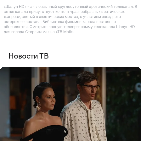
«Шалун HD» - англоязычный круглосуточный эротический телеканал. В
сетке канала присутствует контент «разнообразных эротических
жанров», снятый в экзотических местах, с участием звездного
актерского состава. Библиотека фильмов канала постоянно
обновляется. Смотрите полную телепрограмму телеканала Шалун HD
для города Стерлитамак на «ТВ Mail».
Новости ТВ