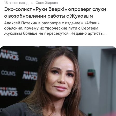
16 часов назад
Соня Жарова
Экс-солист «Руки Вверх!» опроверг слухи
о возобновлении работы с Жуковым
Алексей Потехин в разговоре с изданием «Абзац»
объяснил, почему их творческие пути с Сергеем
Жуковым больше не пересекутся. Недавно артисты
воссоединились на большом концерте «30 нам уже!»,
который прошел в