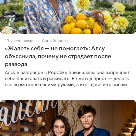
13 часов назад
Соня Жарова
«Жалеть себя — не помогает»: Алсу
объяснила, почему не страдает после
развода
Алсу в разговоре с PopCake призналась: она запрещает
себе паниковать и раскисать. Ее метод прост — делать
все возможное своими руками, а итог доверять высшим
силам. Певица утверждает, что истерики и потеря