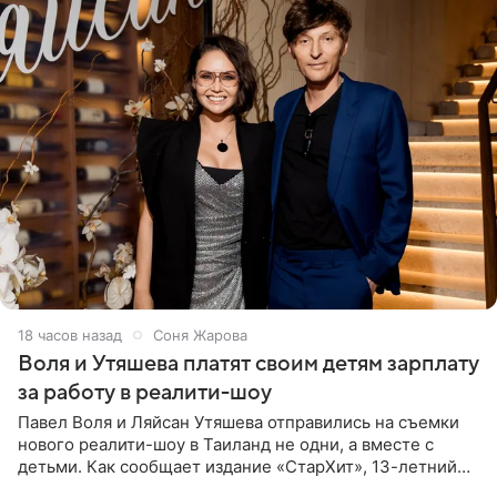
18 часов назад
Соня Жарова
Воля и Утяшева платят своим детям зарплату
за работу в реалити-шоу
Павел Воля и Ляйсан Утяшева отправились на съемки
нового реалити-шоу в Таиланд не одни, а вместе с
детьми. Как сообщает издание «СтарХит», 13-летний
Роберт и 11-летняя София не просто сопровождают