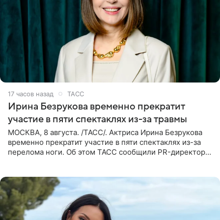
17 часов назад
ТАСС
Ирина Безрукова временно прекратит
участие в пяти спектаклях из-за травмы
МОСКВА, 8 августа. /ТАСС/. Актриса Ирина Безрукова
временно прекратит участие в пяти спектаклях из-за
перелома ноги. Об этом ТАСС сообщили PR-директор
артистки Станислав Влайку и пресс-атташе
Московского