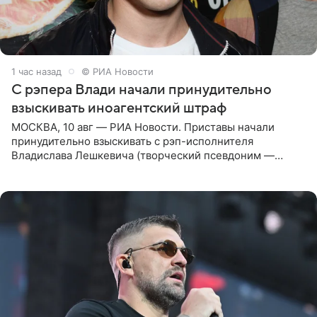
1 час назад
© РИА Новости
С рэпера Влади начали принудительно
взыскивать иноагентский штраф
МОСКВА, 10 авг — РИА Новости. Приставы начали
принудительно взыскивать с рэп-исполнителя
Владислава Лешкевича (творческий псевдоним —
Влади; признан иноагентом в РФ) штраф за нарушение
порядка деятельности