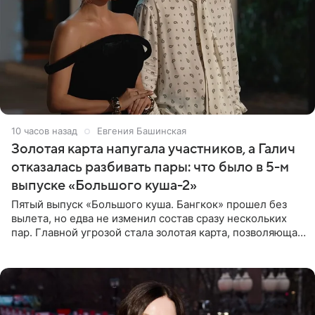
10 часов назад
Евгения Башинская
Золотая карта напугала участников, а Галич
отказалась разбивать пары: что было в 5-м
выпуске «Большого куша-2»
Пятый выпуск «Большого куша. Бангкок» прошел без
вылета, но едва не изменил состав сразу нескольких
пар. Главной угрозой стала золотая карта, позволяющая
разлучить один из дуэтов и поменять участников
местами.