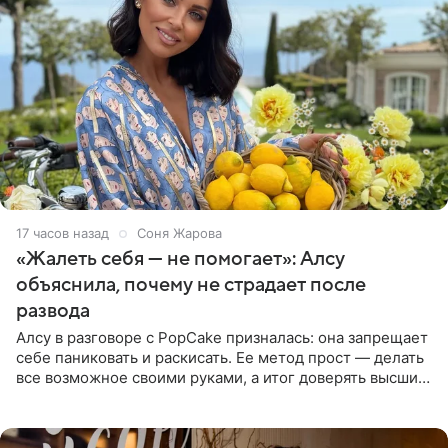
17 часов назад
Соня Жарова
«Жалеть себя — не помогает»: Алсу
объяснила, почему не страдает после
развода
Алсу в разговоре с PopCake призналась: она запрещает
себе паниковать и раскисать. Ее метод прост — делать
все возможное своими руками, а итог доверять высшим
силам. Певица утверждает, что истерики и потеря