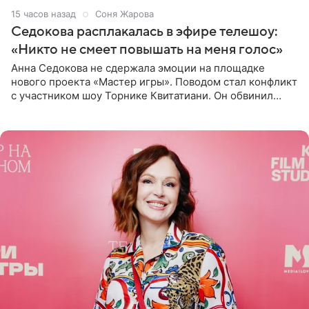
15 часов назад
Соня Жарова
Седокова расплакалась в эфире телешоу:
«Никто не смеет повышать на меня голос»
Анна Седокова не сдержала эмоции на площадке
нового проекта «Мастер игры». Поводом стал конфликт
с участником шоу Торнике Квитатиани. Он обвинил
певицу в нечестной игре, и словесная перепалка
переросла в