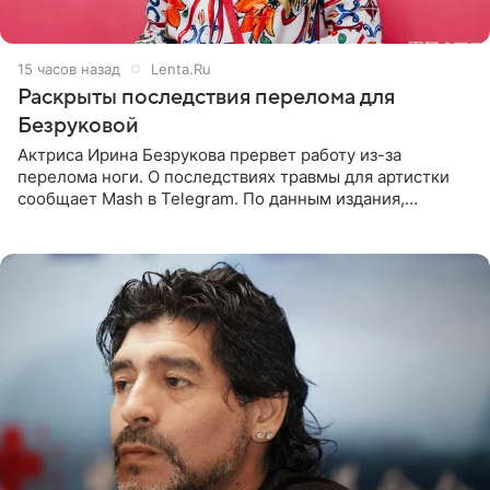
15 часов назад
Lenta.Ru
Раскрыты последствия перелома для
Безруковой
Актриса Ирина Безрукова прервет работу из-за
перелома ноги. О последствиях травмы для артистки
сообщает Mash в Telegram. По данным издания,
Безрукова пропустит 15 спектаклей — восемь показов
«Женитьбы Фигаро»,