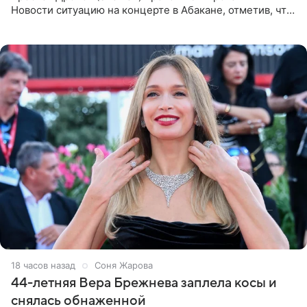
Новости ситуацию на концерте в Абакане, отметив, что
во время исполнения песни «Братья-славяне» он
обменивался
18 часов назад
Соня Жарова
44-летняя Вера Брежнева заплела косы и
снялась обнаженной