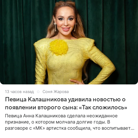
13 часов назад
Соня Жарова
Певица Калашникова удивила новостью о
появлении второго сына: «Так сложилось»
Певица Анна Калашникова сделала неожиданное
признание, о котором молчала долгие годы. В
разговоре с «МК» артистка сообщила, что воспитывает
не одного, а сразу двух сыновей. «На самом деле я