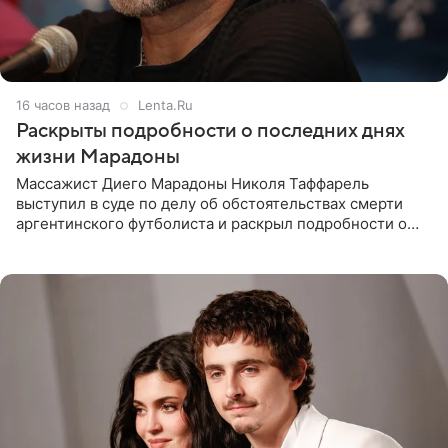
16 часов назад
Lenta.Ru
Раскрыты подробности о последних днях
жизни Марадоны
Массажист Диего Марадоны Николя Таффарель
выступил в суде по делу об обстоятельствах смерти
аргентинского футболиста и раскрыл подробности о
последних днях его жизни. Его слова приводит AFP. На
заседании