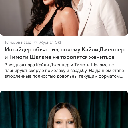
16 часов назад
Журнал OK!
Инсайдер объяснил, почему Кайли Дженнер
и Тимоти Шаламе не торопятся жениться
Звездная пара Кайли Дженнер и Тимоти Шаламе не
планируют скорую помолвку и свадьбу. На данном этапе
влюбленные полностью довольны текущим форматом
своих отношений и сознательно не хотят торопить
события. Сейчас