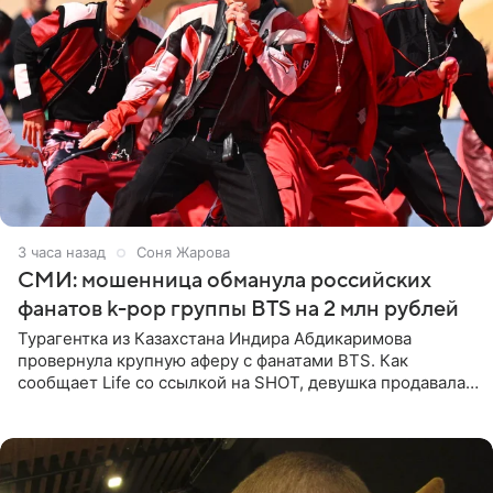
3 часа назад
Соня Жарова
СМИ: мошенница обманула российских
фанатов k-pop группы BTS на 2 млн рублей
Турагентка из Казахстана Индира Абдикаримова
провернула крупную аферу с фанатами BTS. Как
сообщает Life со ссылкой на SHOT, девушка продавала
поддельные туры на концерт группы в Пусане. По
данным издания,