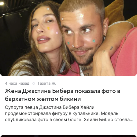
4 часа назад
Газета.Ru
Жена Джастина Бибера показала фото в
бархатном желтом бикини
Супруга певца Джастина Бибера Хейли
продемонстрирвала фигуру в купальнике. Модель
опубликовала фото в своем блоге. Хейли Бибер стояла
перед зеркалом в желтом крошечном бархатном
бикини, которое дополнила