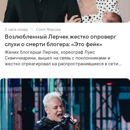
2 часа назад
Соня Жарова
Возлюбленный Лерчек жестко опроверг
слухи о смерти блогера: «Это фейк»
Жених блогерши Лерчек, хореограф Луис
Сквиччиарини, вышел на связь с поклонниками и
жестко отреагировал на распространившиеся в сети
слухи о смерти Валерии Чекалиной. «Это фейк! Я в
шоке, что такие люди