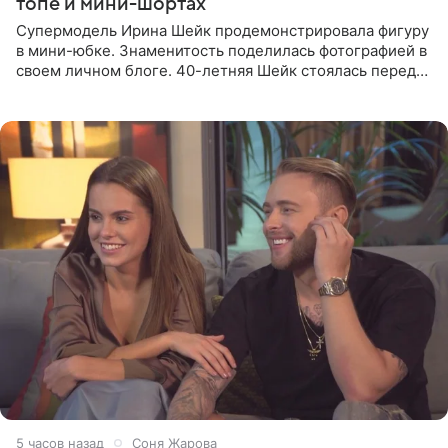
топе и мини-шортах
Супермодель Ирина Шейк продемонстрировала фигуру
в мини-юбке. Знаменитость поделилась фотографией в
своем личном блоге. 40-летняя Шейк стоялась перед
зеркалом в черном топе с кружевом, который
дополнила
5 часов назад
Соня Жарова