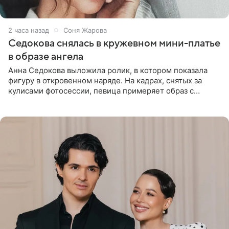
2 часа назад
Соня Жарова
Седокова снялась в кружевном мини-платье
в образе ангела
Анна Седокова выложила ролик, в котором показала
фигуру в откровенном наряде. На кадрах, снятых за
кулисами фотосессии, певица примеряет образ с
ангельскими крыльями за спиной. Главным акцентом
наряда стало