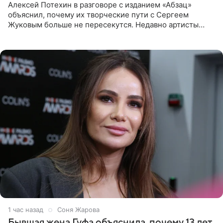
Алексей Потехин в разговоре с изданием «Абзац»
объяснил, почему их творческие пути с Сергеем
Жуковым больше не пересекутся. Недавно артисты
воссоединились на большом концерте «30 нам уже!»,
который прошел в
1 час назад
Соня Жарова
Бывшая жена Гуфа объяснила, почему 13 лет