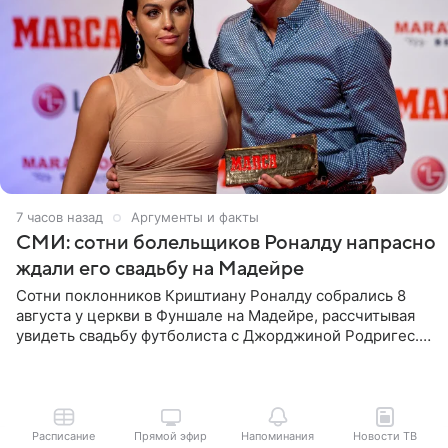
7 часов назад
Аргументы и факты
СМИ: сотни болельщиков Роналду напрасно
ждали его свадьбу на Мадейре
Сотни поклонников Криштиану Роналду собрались 8
августа у церкви в Фуншале на Мадейре, рассчитывая
увидеть свадьбу футболиста с Джорджиной Родригес.
Однако знаменитая пара на церемонии не появилась —
вместо них
Расписание
Прямой эфир
Напоминания
Новости ТВ