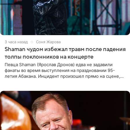
3 часа назад
Соня Жарова
Shaman чудом избежал травм после падения
толпы поклонников на концерте
Певца Shaman (Ярослав Дронов) едва не задавили
фанаты во время выступления на праздновании 95-
летия Абакана. Инцидент произошел прямо на сцене,
подробности сообщает «Абзац». Толпа поклонников
навалилась на