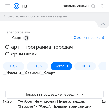
Фильмы онлайн
* транслируется московская сетка вещания
Телепрограмма
(
Сменить регион
)
Старт
Старт – программа передач –
Стерлитамак
Пт, 7
Сб, 8
Сегодня
Пн, 10
Вт,
Фильмы
Сериалы
Спорт
Показать прошедшие передачи
17:25
Футбол. Чемпионат Нидерландов.
"Зволле" - "Аякс". Прямая трансляция