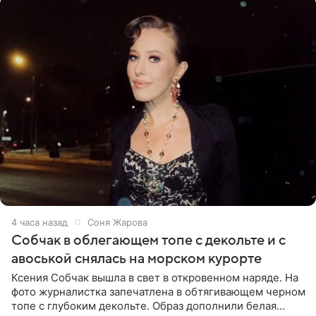
4 часа назад
Соня Жарова
Собчак в облегающем топе с декольте и с
авоськой снялась на морском курорте
Ксения Собчак вышла в свет в откровенном наряде. На
фото журналистка запечатлена в обтягивающем черном
топе с глубоким декольте. Образ дополнили белая