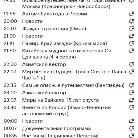
19:35
Большое путешествие Авто Года: Байкал -
Москва (Красноярск - Новосибирск)
19:55
Автомобиль года в России
20:00
Новости
20:07
Жажда странствий (Оман)
21:00
Новости
21:10
Памир. Край загадок (Крыша мира)
21:50
Китайская мудрость в изложении Си
Цзиньпина (4-я серия)
22:00
Азиатский вектор
22:07
Мир без виз (Турция. Тропа Святого Павла.
Часть 1-я)
22:35
Самые опасные путешествия (Бангладеш)
23:00
Азиатский вектор
23:07
Миры на Байкале. 15 лет спустя
23:30
Вместе по России (Ямало-Ненецкий
автономный округ)
00:00
Новости
00:07
Документальная программа
00:35
Вне зоны (Тавдинские Пещеры)