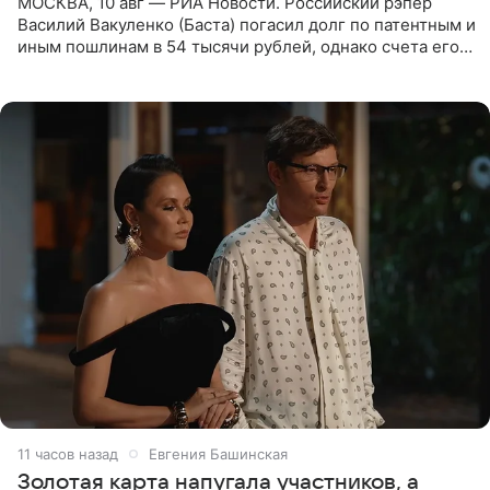
МОСКВА, 10 авг — РИА Новости. Российский рэпер
Василий Вакуленко (Баста) погасил долг по патентным и
иным пошлинам в 54 тысячи рублей, однако счета его
компании все еще заблокированы, следует из
материалов
11 часов назад
Евгения Башинская
Золотая карта напугала участников, а