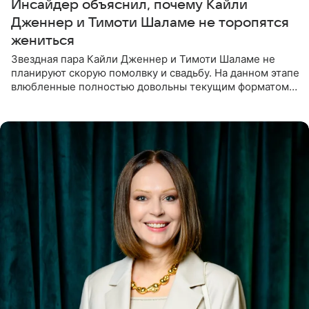
Инсайдер объяснил, почему Кайли
Дженнер и Тимоти Шаламе не торопятся
жениться
Звездная пара Кайли Дженнер и Тимоти Шаламе не
планируют скорую помолвку и свадьбу. На данном этапе
влюбленные полностью довольны текущим форматом
своих отношений и сознательно не хотят торопить
события. Сейчас