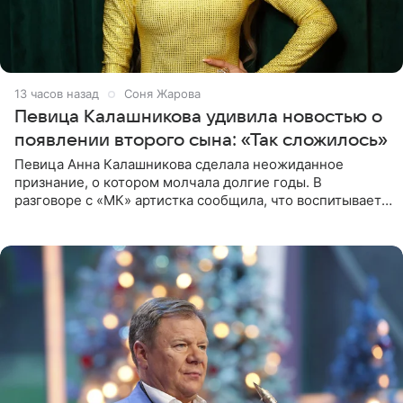
13 часов назад
Соня Жарова
Певица Калашникова удивила новостью о
появлении второго сына: «Так сложилось»
Певица Анна Калашникова сделала неожиданное
признание, о котором молчала долгие годы. В
разговоре с «МК» артистка сообщила, что воспитывает
не одного, а сразу двух сыновей. «На самом деле я
всегда мечтала, что