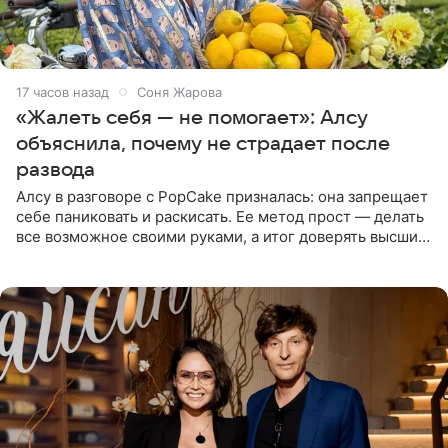
17 часов назад
Соня Жарова
«Жалеть себя — не помогает»: Алсу
объяснила, почему не страдает после
развода
Алсу в разговоре с PopCake призналась: она запрещает
себе паниковать и раскисать. Ее метод прост — делать
все возможное своими руками, а итог доверять высшим
силам. Певица утверждает, что истерики и потеря