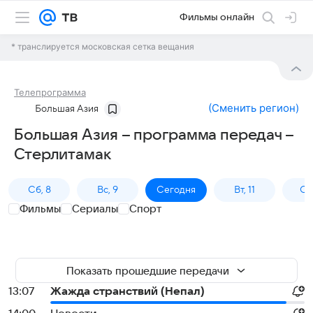
Фильмы онлайн
* транслируется московская сетка вещания
Телепрограмма
(
Сменить регион
)
Большая Азия
Большая Азия – программа передач –
Стерлитамак
Сб, 8
Вс, 9
Сегодня
Вт, 11
Ср,
Фильмы
Сериалы
Спорт
Показать прошедшие передачи
13:07
Жажда странствий (Непал)