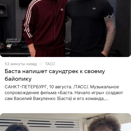
53 минуты назад
ТАСС
Баста напишет саундтрек к своему
байопику
САНКТ-ПЕТЕРБУРГ, 10 августа. /ТАСС/. Музыкальное
сопровождение фильма «Баста. Начало игры» создают
сам Василий Вакуленко (Баста) и его команда,
композитором картины выступил рэпер QП (Вадим
Карпенко). Об этом