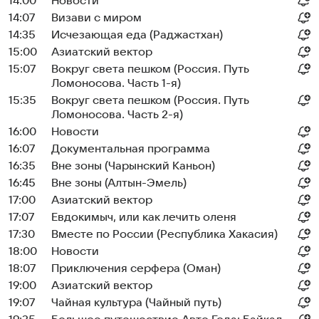
14:00
Новости
14:07
Визави с миром
14:35
Исчезающая еда (Раджастхан)
15:00
Азиатский вектор
15:07
Вокруг света пешком (Россия. Путь
Ломоносова. Часть 1-я)
15:35
Вокруг света пешком (Россия. Путь
Ломоносова. Часть 2-я)
16:00
Новости
16:07
Документальная программа
16:35
Вне зоны (Чарынский Каньон)
16:45
Вне зоны (Алтын-Эмель)
17:00
Азиатский вектор
17:07
Евдокимыч, или как лечить оленя
17:30
Вместе по России (Республика Хакасия)
18:00
Новости
18:07
Приключения серфера (Оман)
19:00
Азиатский вектор
19:07
Чайная культура (Чайный путь)