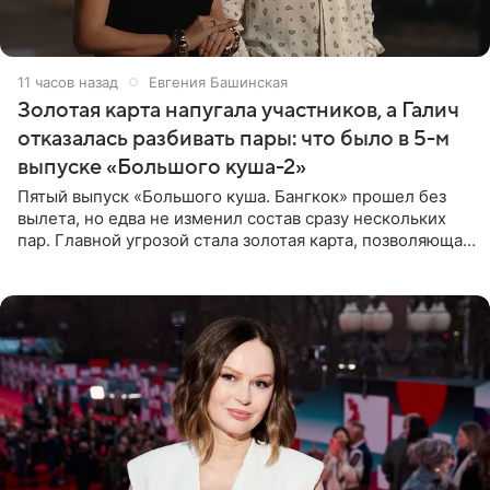
11 часов назад
Евгения Башинская
Золотая карта напугала участников, а Галич
отказалась разбивать пары: что было в 5-м
выпуске «Большого куша-2»
Пятый выпуск «Большого куша. Бангкок» прошел без
вылета, но едва не изменил состав сразу нескольких
пар. Главной угрозой стала золотая карта, позволяющая
разлучить один из дуэтов и поменять участников
местами.