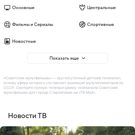
Основные
Центральные
Фильмы и Сериалы
Спортивные
Новостные
Показать еще
«Советские мультфильмы» — круглосуточный детский телеканал,
основу эфира которого составляет анимация мультипликаторов из
СССР. Смотрите полную телепрограмму телеканала Советские
мультфильмы для города Стерлитамак на «ТВ Mail».
Новости ТВ