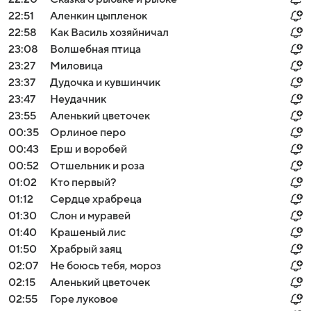
22:51
Аленкин цыпленок
22:58
Как Василь хозяйничал
23:08
Волшебная птица
23:27
Миловица
23:37
Дудочка и кувшинчик
23:47
Неудачник
23:55
Аленький цветочек
00:35
Орлиное перо
00:43
Ерш и воробей
00:52
Отшельник и роза
01:02
Кто первый?
01:12
Сердце храбреца
01:30
Слон и муравей
01:40
Крашеный лис
01:50
Храбрый заяц
02:07
Не боюсь тебя, мороз
02:15
Аленький цветочек
02:55
Горе луковое