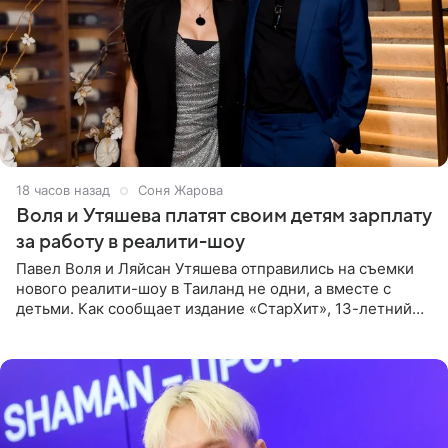
18 часов назад
Соня Жарова
Воля и Утяшева платят своим детям зарплату
за работу в реалити-шоу
Павел Воля и Ляйсан Утяшева отправились на съемки
нового реалити-шоу в Таиланд не одни, а вместе с
детьми. Как сообщает издание «СтарХит», 13-летний
Роберт и 11-летняя София не просто сопровождают
родителей, а