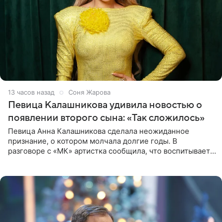
13 часов назад
Соня Жарова
Певица Калашникова удивила новостью о
появлении второго сына: «Так сложилось»
Певица Анна Калашникова сделала неожиданное
признание, о котором молчала долгие годы. В
разговоре с «МК» артистка сообщила, что воспитывает
не одного, а сразу двух сыновей. «На самом деле я
всегда мечтала, что