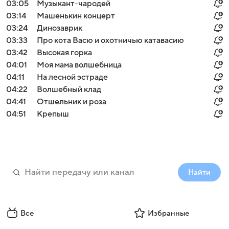
03:05
Музыкант-чародей
03:14
Мaшенькин кoнцерт
03:24
Динозаврик
03:33
Про кота Васю и охотничью катавасию
03:42
Высокая горка
04:01
Моя мама волшебница
04:11
На лесной эстраде
04:22
Вoлшебный клaд
04:41
Отшельник и роза
04:51
Крепыш
Найти
Все
Избранные