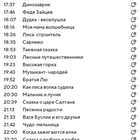
17:37
Динозаврик
17:46
Федя Зайцев
18:07
Дудка - веселушка
18:16
Моя мама волшебница
18:26
Лиса-строитель
18:35
Сармико
18:53
Таежная сказка
19:03
Лесные путешественники
19:23
Высокая горка
19:43
Музыкант-чародей
19:52
Брaтья Лю
20:20
Как лиса волка судила
20:30
Мальчик и лучик
20:39
Сказка о царе Салтане
21:13
Песенка радости
21:33
Вася Буслик и его друзья
21:42
Чудо-мельница
22:00
Когда зажигаются елки
22:20
Сказка о рыбаке и рыбке