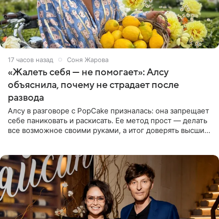
17 часов назад
Соня Жарова
«Жалеть себя — не помогает»: Алсу
объяснила, почему не страдает после
развода
Алсу в разговоре с PopCake призналась: она запрещает
себе паниковать и раскисать. Ее метод прост — делать
все возможное своими руками, а итог доверять высшим
силам. Певица утверждает, что истерики и потеря