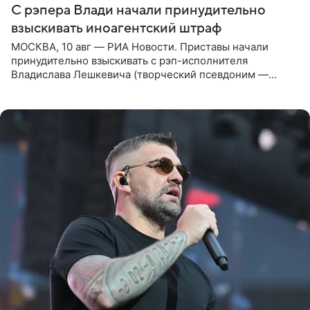
С рэпера Влади начали принудительно
взыскивать иноагентский штраф
МОСКВА, 10 авг — РИА Новости. Приставы начали
принудительно взыскивать с рэп-исполнителя
Владислава Лешкевича (творческий псевдоним —
Влади; признан иноагентом в РФ) штраф за нарушение
порядка деятельности