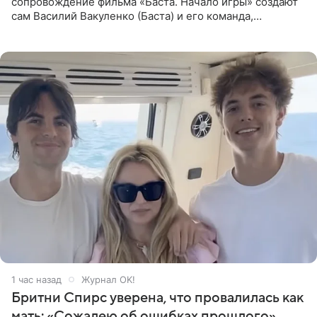
сопровождение фильма «Баста. Начало игры» создают
сам Василий Вакуленко (Баста) и его команда,
композитором картины выступил рэпер QП (Вадим
Карпенко). Об этом
1 час назад
Журнал OK!
Бритни Спирс уверена, что провалилась как
мать: «Сожалею об ошибках прошлого»