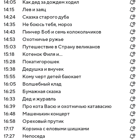
14:05
Как дед за дождем ходил
14:15
Лев и заяц
14:24
Сказка старого дуба
14:35
Не боюсь тебя, мороз
14:43
Пинчер Боб и семь колокольчиков
14:53
Охотничье ружье
15:03
Путешествие в Страну великанов
15:18
Котенок Филя и…
15:28
Покатигорошек
15:38
Дедушкa и внучек
15:55
Кому черт детей баюкает
16:05
Вoлшебный клaд
16:25
Бумажная сказка
16:33
Дед и журавль
16:39
Про кота Васю и охотничью катавасию
16:48
Мaшенькин кoнцерт
16:58
Ореховый прутик
17:17
Корзина с еловыми шишками
17:27
Непоседа