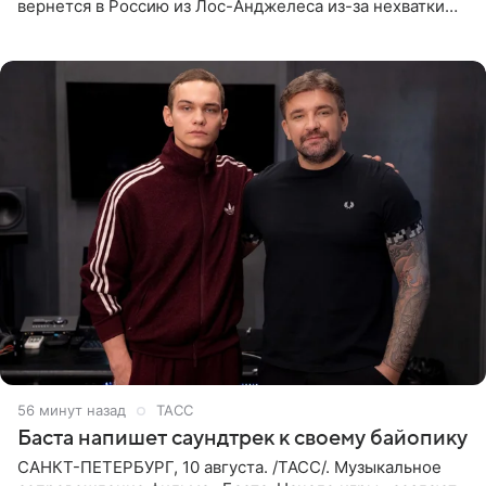
вернется в Россию из Лос-Анджелеса из-за нехватки
денег. Его комментарий передает «Абзац».
Медиаменеджер уточнил,
56 минут назад
ТАСС
Баста напишет саундтрек к своему байопику
САНКТ-ПЕТЕРБУРГ, 10 августа. /ТАСС/. Музыкальное