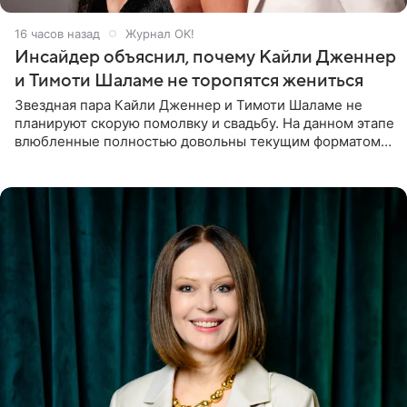
16 часов назад
Журнал OK!
Инсайдер объяснил, почему Кайли Дженнер
и Тимоти Шаламе не торопятся жениться
Звездная пара Кайли Дженнер и Тимоти Шаламе не
планируют скорую помолвку и свадьбу. На данном этапе
влюбленные полностью довольны текущим форматом
своих отношений и сознательно не хотят торопить
события. Сейчас