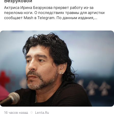
Безруковой
Актриса Ирина Безрукова прервет работу из-за
перелома ноги. О последствиях травмы для артистки
сообщает Mash в Telegram. По данным издания,
Безрукова пропустит 15 спектаклей — восемь показов
«Женитьбы Фигаро»,
16 часов назад
Lenta.Ru