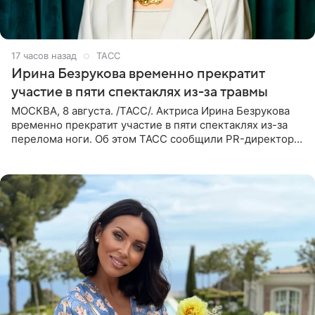
17 часов назад
ТАСС
Ирина Безрукова временно прекратит
участие в пяти спектаклях из-за травмы
МОСКВА, 8 августа. /ТАСС/. Актриса Ирина Безрукова
временно прекратит участие в пяти спектаклях из-за
перелома ноги. Об этом ТАСС сообщили PR-директор
артистки Станислав Влайку и пресс-атташе
Московского