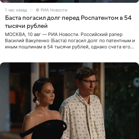
1 час назад
© РИА Новости
Баста погасил долг перед Роспатентом в 54
тысячи рублей
МОСКВА, 10 авг — РИА Новости. Российский рэпер
Василий Вакуленко (Баста) погасил долг по патентным и
иным пошлинам в 54 тысячи рублей, однако счета его
компании все еще заблокированы, следует из
материалов