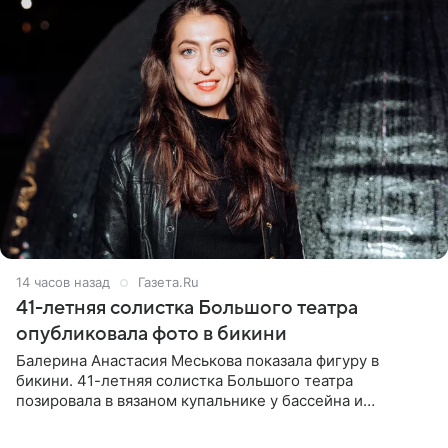
14 часов назад
Газета.Ru
41-летняя солистка Большого театра
опубликовала фото в бикини
Балерина Анастасия Меськова показала фигуру в
бикини. 41-летняя солистка Большого театра
позировала в вязаном купальнике у бассейна и
опубликовала фото в личном блоге. Артистка
поделилась кадрами с отдыха за