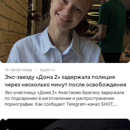
14 часов назад
super.ru
Экс‑звезду «Дома 2» задержала полиция
через несколько минут после освобождения
Экс‑участницу «Дома 2» Анастасию Брагину задержали
по подозрению в изготовлении и распространении
порнографии. Как сообщает Telegram-канал SHOT,
девушка может оказаться в СИЗО. Следствие
ходатайствует об