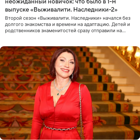
неожиданный новичок: что было в 1-м
выпуске «Выживалити. Наследники-2»
Второй сезон «Выживалити. Наследники» начался без
долгого знакомства и времени на адаптацию. Детей и
родственников знаменитостей сразу отправили на
тяжелое испытание, а уже через несколько дней в
лагере