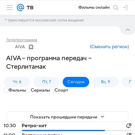
Фильмы онлайн
* транслируется московская сетка вещания
Телепрограмма
(
Сменить регион
)
AIVA
AIVA – программа передач –
Стерлитамак
Чт, 6
Пт, 7
Сегодня
Вс, 9
Пн,
Фильмы
Сериалы
Спорт
Показать прошедшие передачи
10:30
Ретро-хит