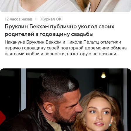
12 часов назад
Журнал OK!
Бруклин Бекхэм публично уколол своих
родителей в годовщину свадьбы
Накануне Бруклин Бекхэм и Никола Пельтц отметили
первую годовщину своей повторной церемонии обмена
клятвами любви и верности, на которую не позвали
никого из клана Бекхэм. По словам инсайдеров, пара
считает это