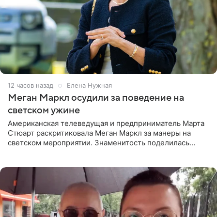
12 часов назад
Елена Нужная
Меган Маркл осудили за поведение на
светском ужине
Американская телеведущая и предприниматель Марта
Стюарт раскритиковала Меган Маркл за манеры на
светском мероприятии. Знаменитость поделилась
деталями личной встречи с герцогиней Сассекской,
пишет PageSix. По