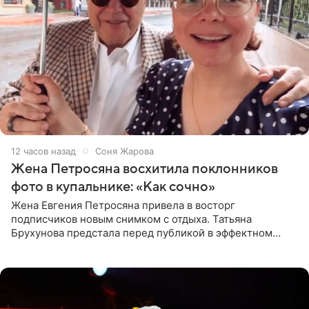
12 часов назад
Соня Жарова
Жена Петросяна восхитила поклонников
фото в купальнике: «Как сочно»
Жена Евгения Петросяна привела в восторг
подписчиков новым снимком с отдыха. Татьяна
Брухунова предстала перед публикой в эффектном
черно-сиреневом монокини, позируя прямо в бассейне.
«Ох, как сочно», «Татьяна,