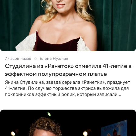
7 часов назад
Елена Нужная
Студилина из «Ранеток» отметила 41-летие в
эффектном полупрозрачном платье
Янина Студилина, звезда сериала «Ранетки», празднует
41-летие. По случаю торжества актриса выложила для
поклонников эффектный ролик, который записали
прошлой ночью. В кадре артистка предстала в
вечернем