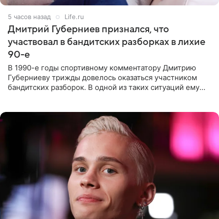
5 часов назад
Life.ru
Дмитрий Губерниев признался, что
участвовал в бандитских разборках в лихие
90-е
В 1990-е годы спортивному комментатору Дмитрию
Губерниеву трижды довелось оказаться участником
бандитских разборок. В одной из таких ситуаций ему
выдали тяжелый предмет и приказали вступить в драку,
однако он