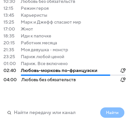
10:30
Любовь без обязательств
12:15
Режим героя
13:45
Карьеристы
15:25
Марк и Джефф спасают мир
17:00
Жмот
18:35
Иди к папочке
20:15
Работник месяца
21:35
Моя девушка - монстр
23:25
Париж любой ценой
01:00
Париж. Все включено
02:40
Любовь-морковь по-французски
04:00
Любовь без обязательств
Найти