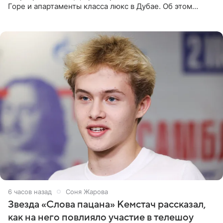
Горе и апартаменты класса люкс в Дубае. Об этом
сообщает Telegram-канал «Звездач» в рубрике «По
домам». По
6 часов назад
Соня Жарова
Звезда «Слова пацана» Кемстач рассказал,
как на него повлияло участие в телешоу