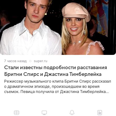
7 часов назад
super.ru
Стали известны подробности расставания
Бритни Спирс и Джастина Тимберлейка
Режиссер музыкального клипа Бритни Спирс рассказал
о драматичном эпизоде, произошедшем во время
съемок. Певица получила от Джастина Тимберлейка
сообщение о расставании прямо на площадке. По
словам постановщика,