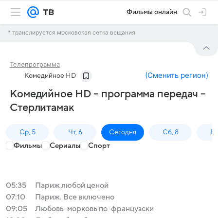
Фильмы онлайн
* транслируется московская сетка вещания
Телепрограмма
(
Сменить регион
)
Комедийное HD
Комедийное HD – программа передач –
Стерлитамак
Ср, 5
Чт, 6
Сегодня
Сб, 8
Вс
Фильмы
Сериалы
Спорт
05:35
Париж любой ценой
07:10
Париж. Все включено
09:05
Любовь-морковь по-французски