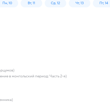
Пн, 10
Вт, 11
Ср, 12
Чт, 13
Пт, 14
арцумов)
ние в монгольский период: Часть 2-я)
енника)