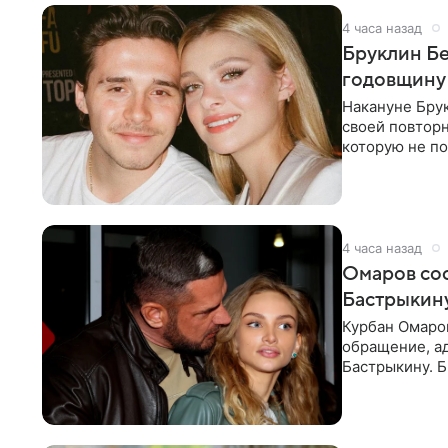
4 часа назад
Бруклин Бе
годовщину
Накануне Бру
своей повтор
которую не по
считает это
4 часа назад
Омаров соо
Бастрыкину
Курбан Омаро
обращение, а
Бастрыкину. 
в личном блог