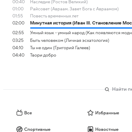
00:40
Наследие (Ростов Великий)
01:00
Райсовет (Авраам. Завет Бога с Авраамом)
01:55
Повесть временных лет
02:00
Минутная история (Иван III. Становление Мо
02:55
Умный язык - умный народ (Как появляются модн
03:25
Быть человеком (Личная эсхатология)
04:10
Ты не один (Григорий Галеев)
04:40
Твори добро
Все
Избранные
Спортивные
Новостные