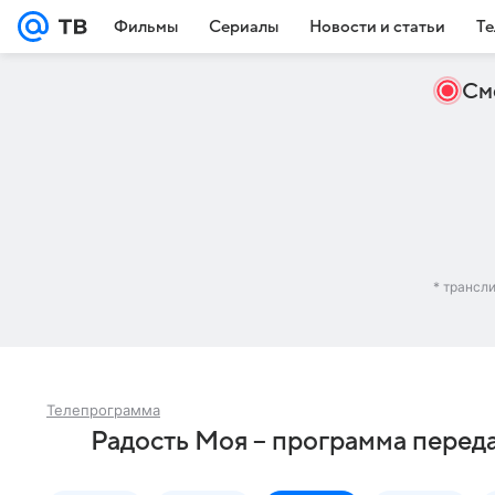
Фильмы
Сериалы
Новости и статьи
Те
См
* трансл
Телепрограмма
Радость Моя – программа перед