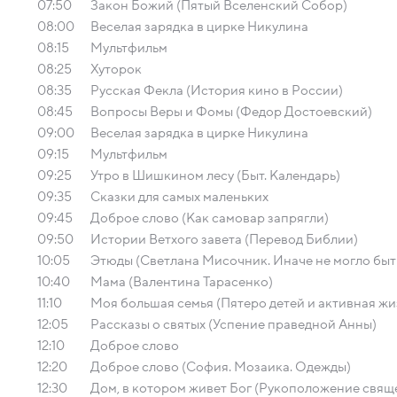
07:50
Закон Божий (Пятый Вселенский Собор)
08:00
Веселая зарядка в цирке Никулина
08:15
Мультфильм
08:25
Хуторок
08:35
Русская Фекла (История кино в России)
08:45
Вопросы Веры и Фомы (Федор Достоевский)
09:00
Веселая зарядка в цирке Никулина
09:15
Мультфильм
09:25
Утро в Шишкином лесу (Быт. Календарь)
09:35
Сказки для самых маленьких
09:45
Доброе слово (Как самовар запрягли)
09:50
Истории Ветхого завета (Перевод Библии)
10:05
Этюды (Светлана Мисочник. Иначе не могло быт
10:40
Мама (Валентина Тарасенко)
11:10
Моя большая семья (Пятеро детей и активная жиз
12:05
Рассказы о святых (Успение праведной Анны)
12:10
Доброе слово
12:20
Доброе слово (София. Мозаика. Одежды)
12:30
Дом, в котором живет Бог (Рукоположение свящ