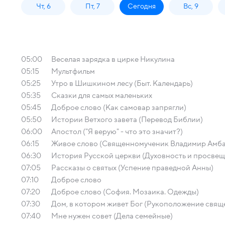
Чт, 6
Пт, 7
Сегодня
Вс, 9
05:00
Веселая зарядка в цирке Никулина
05:15
Мультфильм
05:25
Утро в Шишкином лесу (Быт. Календарь)
05:35
Сказки для самых маленьких
05:45
Доброе слово (Как самовар запрягли)
05:50
Истории Ветхого завета (Перевод Библии)
06:00
Апостол ("Я верую" - что это значит?)
06:15
Живое слово (Священномученик Владимир Амб
06:30
История Русской церкви (Духовность и просвеще
07:05
Рассказы о святых (Успение праведной Анны)
07:10
Доброе слово
07:20
Доброе слово (София. Мозаика. Одежды)
07:30
Дом, в котором живет Бог (Рукоположение свящ
07:40
Мне нужен совет (Дела семейные)