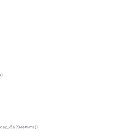
)
а)
садьба Хмелита))