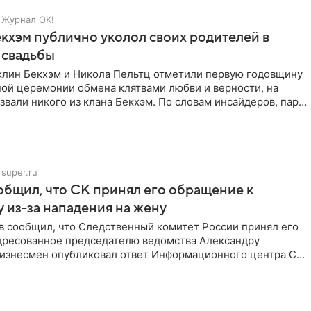
Журнал OK!
кхэм публично уколол своих родителей в
 свадьбы
клин Бекхэм и Никола Пельтц отметили первую годовщину
ной церемонии обмена клятвами любви и верности, на
звали никого из клана Бекхэм. По словам инсайдеров, пара
super.ru
бщил, что СК принял его обращение к
 из-за нападения на жену
в сообщил, что Следственный комитет России принял его
дресованное председателю ведомства Александру
Бизнесмен опубликовал ответ Информационного центра СК
е. В