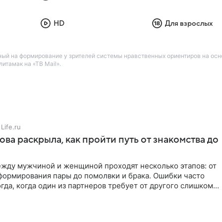
HD
Для взрослых
ный на формирование у зрителей системы нравственных ориентиров на осн
итамак на «ТВ Mail».
Life.ru
ова раскрыла, как пройти путь от знакомства до
жду мужчиной и женщиной проходят несколько этапов: от
формирования пары до помолвки и брака. Ошибки часто
гда, когда один из партнеров требует от другого слишком