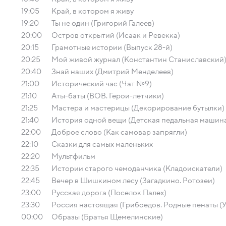
19:05
Край, в котором я живу
19:20
Ты не один (Григорий Галеев)
20:00
Остров открытий (Исаак и Ревекка)
20:15
Грамотные истории (Выпуск 28-й)
20:25
Мой живой журнал (Константин Станиславский
20:40
Знай наших (Дмитрий Менделеев)
21:00
Исторический час (Чат №9)
21:10
Аты-баты (ВОВ. Герои-летчики)
21:25
Мастера и мастерицы (Декорирование бутылки)
21:40
История одной вещи (Детская педальная машин
22:00
Доброе слово (Как самовар запрягли)
22:10
Сказки для самых маленьких
22:20
Мультфильм
22:35
Истории старого чемоданчика (Кладоискатели)
22:45
Вечер в Шишкином лесу (Загадкино. Ротозеи)
23:00
Русская дорога (Поселок Палех)
23:30
Россия настоящая (Грибоедов. Родные пенаты (У
00:00
Образы (Братья Щемелинские)