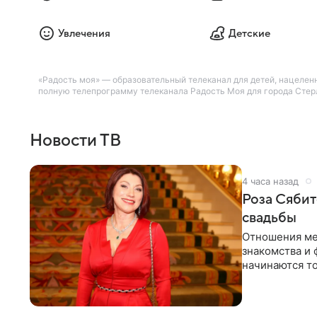
Увлечения
Детские
«Радость моя» — образовательный телеканал для детей, нацелен
полную телепрограмму телеканала Радость Моя для города Стерл
Новости ТВ
4 часа назад
Роза Сябит
свадьбы
Отношения ме
знакомства и 
начинаются то
многого,