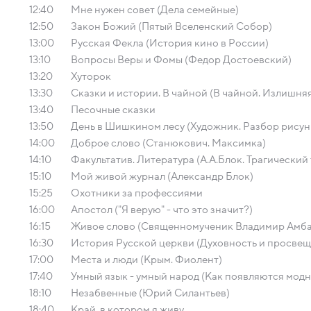
12:40
Мне нужен совет (Дела семейные)
12:50
Закон Божий (Пятый Вселенский Собор)
13:00
Русская Фекла (История кино в России)
13:10
Вопросы Веры и Фомы (Федор Достоевский)
13:20
Хуторок
13:30
Сказки и истории. В чайной (В чайной. Излишня
13:40
Песочные сказки
13:50
День в Шишкином лесу (Художник. Разбор рисун
14:00
Доброе слово (Станюкович. Максимка)
14:10
Факультатив. Литература (А.А.Блок. Трагический
15:10
Мой живой журнал (Александр Блок)
15:25
Охотники за профессиями
16:00
Апостол ("Я верую" - что это значит?)
16:15
Живое слово (Священномученик Владимир Амб
16:30
История Русской церкви (Духовность и просвеще
17:00
Места и люди (Крым. Фиолент)
17:40
Умный язык - умный народ (Как появляются модн
18:10
Незабвенные (Юрий Силантьев)
18:40
Край, в котором я живу