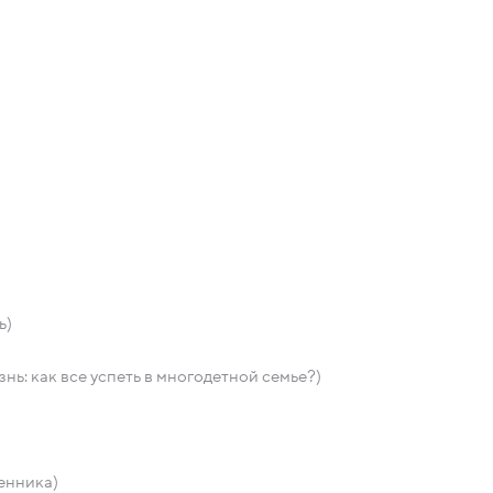
ь)
нь: как все успеть в многодетной семье?)
енника)