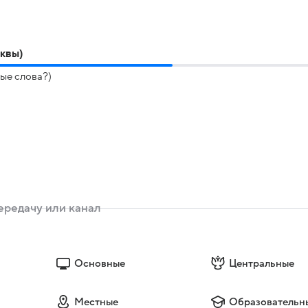
сквы)
ые слова?)
Основные
Центральные
Местные
Образовательн