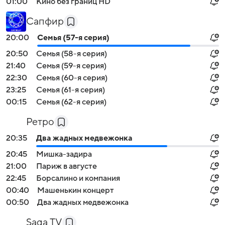
01:00
Кино без границ HD
Сапфир
20:00
Семья (57-я серия)
20:50
Семья (58-я серия)
21:40
Семья (59-я серия)
22:30
Семья (60-я серия)
23:25
Семья (61-я серия)
00:15
Семья (62-я серия)
Ретро
20:35
Два жадных медвежонка
20:45
Мишка-задира
21:00
Париж в августе
22:45
Борсалино и компания
00:40
Машенькин концерт
00:50
Два жадных медвежонка
Saga TV