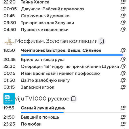
22:20
Тайна Хеопса
00:05
Джунгли. Райский переполох
01:45
Скрюченный домишко
03:30
Три орешка для Золушки
04:50
Пушистые мошенники
Мосфильм. Золотая коллекция
18:50
Чемпионы: Быстрее. Выше. Сильнее
20:45
Бриллиантовая рука
22:30
Операция "Ы" и другие приключения Шурика
00:15
Иван Васильевич меняет профессию
01:50
Дайте жалобную книгу
03:15
Запасной игрок
viju TV1000 русское
19:55
Самый лучший день
21:50
Бывший в помощь
23:25
По любви