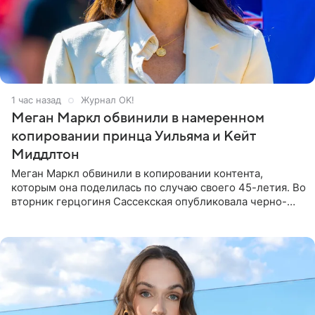
1 час назад
Журнал OK!
Меган Маркл обвинили в намеренном
копировании принца Уильяма и Кейт
Миддлтон
Меган Маркл обвинили в копировании контента,
которым она поделилась по случаю своего 45-летия. Во
вторник герцогиня Сассекская опубликовала черно-
белую фотографию, на которой она прыгает в бассейн с
воздушными