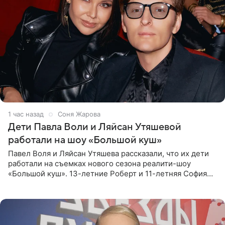
1 час назад
Соня Жарова
Дети Павла Воли и Ляйсан Утяшевой
работали на шоу «Большой куш»
Павел Воля и Ляйсан Утяшева рассказали, что их дети
работали на съемках нового сезона реалити-шоу
«Большой куш». 13-летние Роберт и 11-летняя София
отправились вместе с родителями в Таиланд и успели
поработать