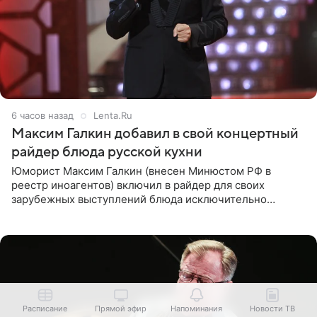
6 часов назад
Lenta.Ru
Максим Галкин добавил в свой концертный
райдер блюда русской кухни
Юморист Максим Галкин (внесен Минюстом РФ в
реестр иноагентов) включил в райдер для своих
зарубежных выступлений блюда исключительно
русской кухни. Об этом сообщает РИА Новости.
Согласно документу, в гримерную
Расписание
Прямой эфир
Напоминания
Новости ТВ