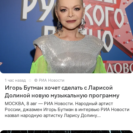
1 час назад
© РИА Новости
Игорь Бутман хочет сделать с Ларисой
Долиной новую музыкальную программу
МОСКВА, 8 авг — РИА Новости. Народный артист
России, джазмен Игорь Бутман в интервью РИА Новости
назвал народную артистку Ларису Долину
великолепной певицей и рассказал о желании сделать с
ней новую совместную