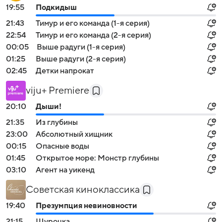
19:55
Подкидыш
21:43
Тимур и его команда (1-я серия)
22:54
Тимур и его команда (2-я серия)
00:05
Выше радуги (1-я серия)
01:25
Выше радуги (2-я серия)
02:45
Детки напрокат
viju+ Premiere
20:10
Дыши!
21:35
Из глубины
23:00
Абсолютный хищник
00:15
Опасные воды
01:45
Открытое море: Монстр глубины
03:10
Агент на уикенд
Советская киноклассика
19:40
Презумпция невиновности
21:15
Шурочка