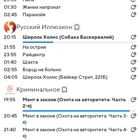
01:30
Жених напрокат
02:45
Паранойя
Русский Иллюзион
20:15
Шерлок Холмс (Собака Баскервилей)
21:55
На острие
23:55
Райцентр
01:40
Шахта
02:55
Борцу не больно
04:05
Шерлок Холмс (Бейкер Стрит, 221Б)
Криминальное
19:55
Мент в законе (Охота на авторитета: Часть
2-я)
20:45
Мент в законе (Охота на авторитета: Часть 3-
я)
21:40
Мент в законе (Охота на авторитета: Часть 4-
я)