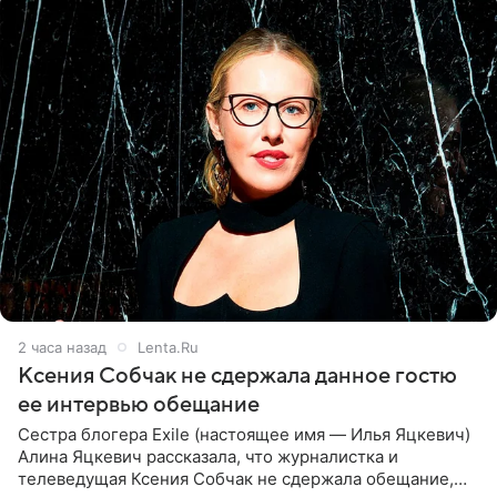
2 часа назад
Lenta.Ru
Ксения Собчак не сдержала данное гостю
ее интервью обещание
Сестра блогера Exile (настоящее имя — Илья Яцкевич)
Алина Яцкевич рассказала, что журналистка и
телеведущая Ксения Собчак не сдержала обещание,