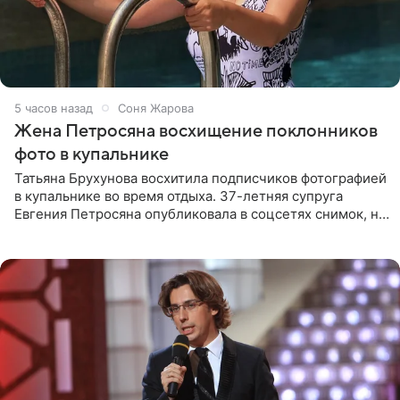
5 часов назад
Соня Жарова
Жена Петросяна восхищение поклонников
фото в купальнике
Татьяна Брухунова восхитила подписчиков фотографией
в купальнике во время отдыха. 37-летняя супруга
Евгения Петросяна опубликовала в соцсетях снимок, на
котором позирует у бассейна в белоснежном монокини
с