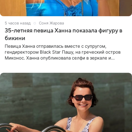
5 часов назад
Соня Жарова
35-летняя певица Ханна показала фигуру в
бикини
Певица Ханна отправилась вместе с супругом,
гендиректором Black Star Пашу, на греческий остров
Миконос. Ханна опубликовала селфи в зеркале и
призналась, что сейчас особенно довольна собой. По
словам певицы, она