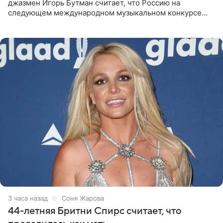
джазмен Игорь Бутман считает, что Россию на
следующем международном музыкальном конкурсе
«Интервидение» могла бы представить молодая певица
Варвара Убель, так
3 часа назад
Соня Жарова
44-летняя Бритни Спирс считает, что