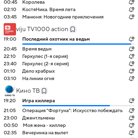
00:45
Королева
02:10
КостяНика. Время лета
03:45
Манюня: Новогодние приключения
viju TV1000 action
19:00
Последний охотник на ведьм
20:45
Время ведьм
22:10
Геркулес (1-я серия)
23:40
Геркулес (2-я серия)
01:10
Дело храбрых
03:10
На линии огня
Кино ТВ
19:20
Игра киллера
21:05
Операция "Фортуна": Искусство побеждать
23:00
Джентльмены
00:50
Моя жена - киллер
02:35
Вечеринка на вылет