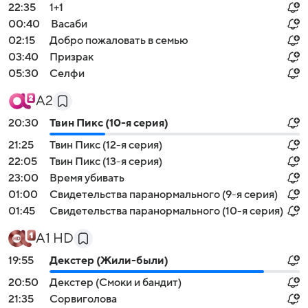
22:35
1+1
00:40
Васаби
02:15
Добро пожаловать в семью
03:40
Призрак
05:30
Селфи
А2
20:30
Твин Пикс (10-я серия)
21:25
Твин Пикс (12-я серия)
22:05
Твин Пикс (13-я серия)
23:00
Время убивать
01:00
Свидетельства паранормального (9-я серия)
01:45
Свидетельства паранормального (10-я серия)
А1 HD
19:55
Декстер (Жили-были)
20:50
Декстер (Смоки и бандит)
21:35
Сорвиголова