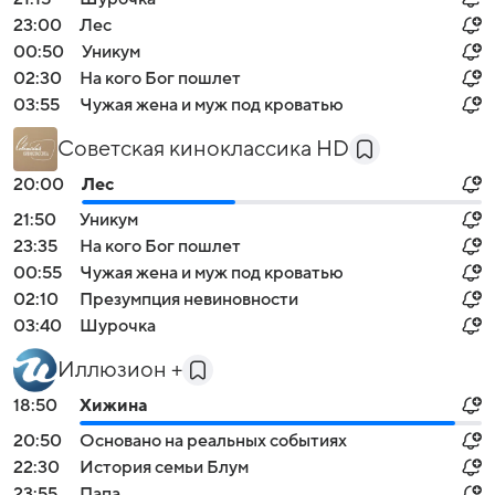
23:00
Лес
00:50
Уникум
02:30
На кого Бог пошлет
03:55
Чужая жена и муж под кроватью
Советская киноклассика HD
20:00
Лес
21:50
Уникум
23:35
На кого Бог пошлет
00:55
Чужая жена и муж под кроватью
02:10
Презумпция невиновности
03:40
Шурочка
Иллюзион +
18:50
Хижина
20:50
Основано на реальных событиях
22:30
История семьи Блум
23:55
Папа