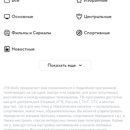
Все
Избранные
Основные
Центральные
Фильмы и Сериалы
Спортивные
Новостные
Показать еще
«ТВ Mail» предлагает вам ознакомиться с подробной программой
телепередач на сегодня, завтра и на неделю, для всех популярных
российских и международных телеканалов. ТВ-программа доступна
как для центральных (Первый, НТВ, Россия 1, ТНТ, СТС и многих
других), так и для местных и тематических каналов — музыкальных,
спортивных, новостных, образовательных. Вы можете отфильтровать
передачи по жанрам (фильмы, сериалы, спортивные передачи и т.д.), а
также настроить список интересных лично вам телепрограмм. Кроме
того, вам доступна настройка напоминаний о начале любимых
телепрограмм. Вы можете настроить уведомления по почте.