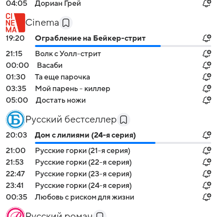
04:05
Дориан Грей
Cinema
19:20
Ограбление на Бейкер-стрит
21:15
Волк с Уолл-стрит
00:00
Васаби
01:30
Та еще парочка
03:35
Мой парень - киллер
05:00
Достать ножи
Русский бестселлер
20:03
Дом с лилиями (24-я серия)
21:00
Русские горки (21-я серия)
21:53
Русские горки (22-я серия)
22:47
Русские горки (23-я серия)
23:41
Русские горки (24-я серия)
00:35
Любовь с риском для жизни
Русский роман