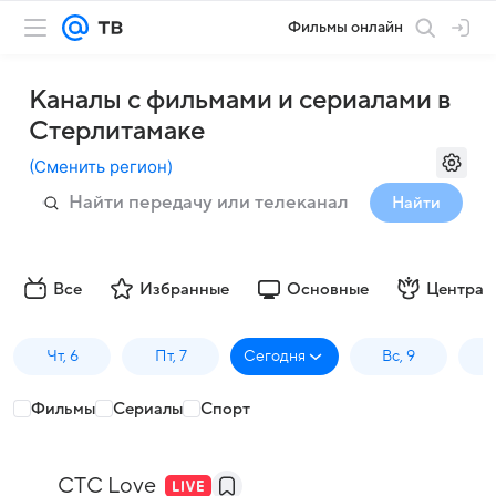
Фильмы онлайн
Каналы с фильмами и сериалами в
Стерлитамаке
(
Сменить регион
)
Найти
Все
Избранные
Основные
Централ
Чт, 6
Пт, 7
Сегодня
Вс, 9
П
Фильмы
Сериалы
Спорт
СТС Love