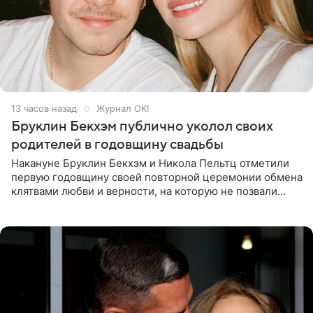
13 часов назад
Журнал OK!
Бруклин Бекхэм публично уколол своих
родителей в годовщину свадьбы
Накануне Бруклин Бекхэм и Никола Пельтц отметили
первую годовщину своей повторной церемонии обмена
клятвами любви и верности, на которую не позвали
никого из клана Бекхэм. По словам инсайдеров, пара
считает это