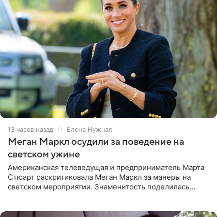
13 часов назад
Елена Нужная
Меган Маркл осудили за поведение на
светском ужине
Американская телеведущая и предприниматель Марта
Стюарт раскритиковала Меган Маркл за манеры на
светском мероприятии. Знаменитость поделилась
деталями личной встречи с герцогиней Сассекской,
пишет PageSix. По