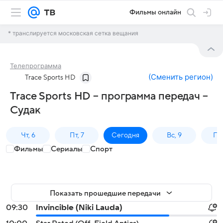
Фильмы онлайн
* транслируется московская сетка вещания
Телепрограмма
(
Сменить регион
)
Trace Sports HD
Trace Sports HD – программа передач –
Судак
Чт, 6
Пт, 7
Сегодня
Вс, 9
Пн,
Фильмы
Сериалы
Спорт
Показать прошедшие передачи
09:30
Invincible (Niki Lauda)