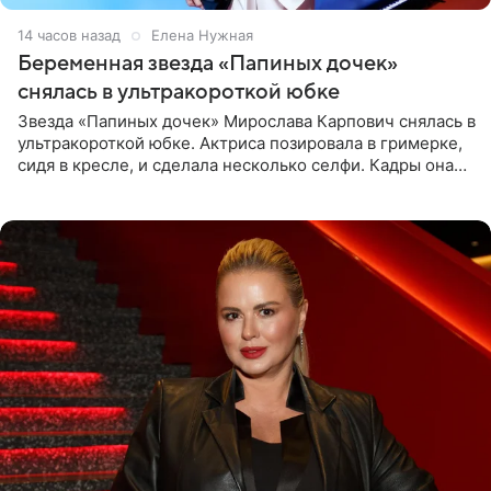
14 часов назад
Елена Нужная
Беременная звезда «Папиных дочек»
снялась в ультракороткой юбке
Звезда «Папиных дочек» Мирослава Карпович снялась в
ультракороткой юбке. Актриса позировала в гримерке,
сидя в кресле, и сделала несколько селфи. Кадры она
опубликовала на личной странице в социальной сети.