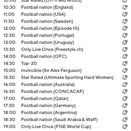
10:00
Star Rated (Off-Field Antics)
10:30
Football nation (England)
11:00
Football nation (USA)
11:30
Football nation (Sweden)
12:00
Football nation (Episode 10)
12:30
Football nation (Portugal)
13:00
Football nation (Uruguay)
13:30
Only Live Once (Freestyle.ch)
14:00
Football nation (OFC)
14:30
Top-20
15:00
Invincible (Sir Alex Ferguson)
15:30
Star Rated (Ultimate Sporting Hard Women)
16:00
Football nation (Australia)
16:30
Football nation (CONCACAF)
17:00
Football nation (Qatar)
17:30
Football nation (Germany)
18:00
Football nation (Argentina)
18:30
Football nation (Saudi Arabia & Waff)
19:00
Only Live Once (FISE World Cup)