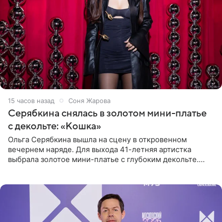
15 часов назад
Соня Жарова
Серябкина снялась в золотом мини-платье
с декольте: «Кошка»
Ольга Серябкина вышла на сцену в откровенном
вечернем наряде. Для выхода 41-летняя артистка
выбрала золотое мини-платье с глубоким декольте.
Дополнением к образу стали бежевые мюли. Стилисты
выпрямили волосы