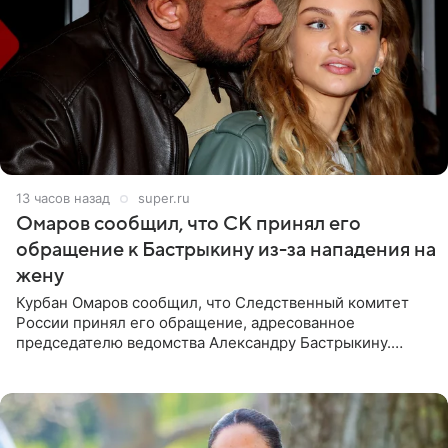
13 часов назад
super.ru
Омаров сообщил, что СК принял его
обращение к Бастрыкину из-за нападения на
жену
Курбан Омаров сообщил, что Следственный комитет
России принял его обращение, адресованное
председателю ведомства Александру Бастрыкину.
Бизнесмен опубликовал ответ Информационного
центра СК в личном блоге. В