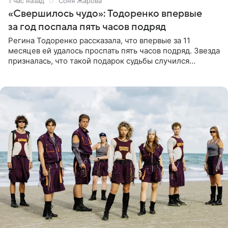
1 час назад
Соня Жарова
«Свершилось чудо»: Тодоренко впервые
за год поспала пять часов подряд
Регина Тодоренко рассказала, что впервые за 11
месяцев ей удалось проспать пять часов подряд. Звезда
призналась, что такой подарок судьбы случился
благодаря поездке за город вместе с младшим
ребенком. Артистка