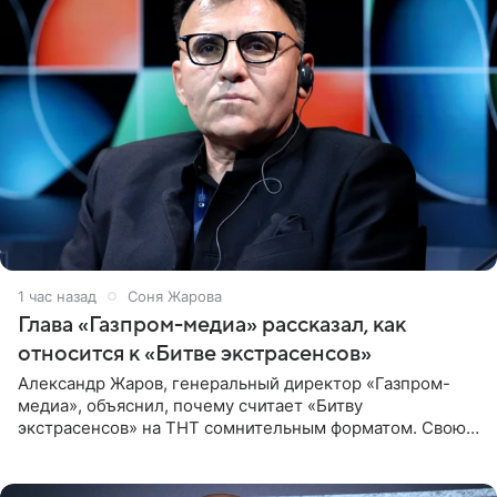
1 час назад
Соня Жарова
Глава «Газпром-медиа» рассказал, как
относится к «Битве экстрасенсов»
Александр Жаров, генеральный директор «Газпром-
медиа», объяснил, почему считает «Битву
экстрасенсов» на ТНТ сомнительным форматом. Свою
позицию он озвучил в подкасте «Путь в топ с Олесей
Нагорной», который