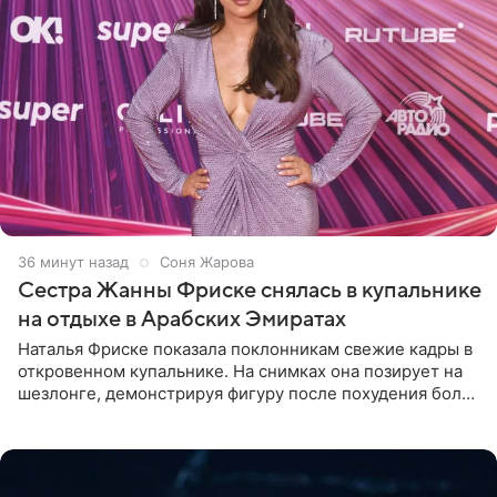
36 минут назад
Соня Жарова
Сестра Жанны Фриске снялась в купальнике
на отдыхе в Арабских Эмиратах
Наталья Фриске показала поклонникам свежие кадры в
откровенном купальнике. На снимках она позирует на
шезлонге, демонстрируя фигуру после похудения более
чем на десять килограммов. В подписи к посту