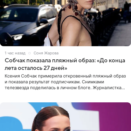
1 час назад
Соня Жарова
Собчак показала пляжный образ: «До конца
лета осталось 27 дней»
Ксения Собчак примерила откровенный пляжный образ
и показала результат подписчикам. Снимками
телезвезда поделилась в личном блоге. Журналистка
сейчас отдыхает за рубежом. На свежем кадре Собчак
запечатлена в