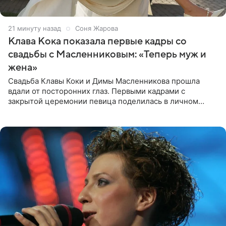
21 минуту назад
Соня Жарова
Клава Кока показала первые кадры со
свадьбы с Масленниковым: «Теперь муж и
жена»
Свадьба Клавы Коки и Димы Масленникова прошла
вдали от посторонних глаз. Первыми кадрами с
закрытой церемонии певица поделилась в личном
блоге. Артистка выложила серию свадебных снимков и
оставила лаконичную