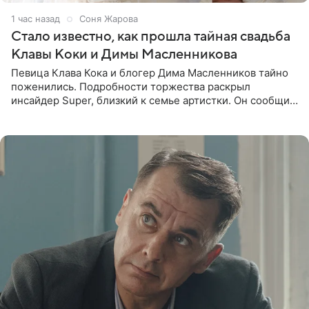
1 час назад
Соня Жарова
Стало известно, как прошла тайная свадьба
Клавы Коки и Димы Масленникова
Певица Клава Кока и блогер Дима Масленников тайно
поженились. Подробности торжества раскрыл
инсайдер Super, близкий к семье артистки. Он сообщил,
что отец невесты остался в полном восторге от
праздника.