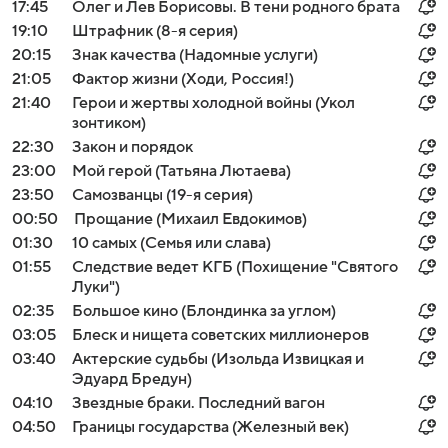
17:45
Олег и Лев Борисовы. В тени родного брата
19:10
Штрафник (8-я серия)
20:15
Знак качества (Надомные услуги)
21:05
Фактор жизни (Ходи, Россия!)
21:40
Герои и жертвы холодной войны (Укол
зонтиком)
22:30
Закон и порядок
23:00
Мой герой (Татьяна Лютаева)
23:50
Самозванцы (19-я серия)
00:50
Прощание (Михаил Евдокимов)
01:30
10 самых (Семья или слава)
01:55
Следствие ведет КГБ (Похищение "Святого
Луки")
02:35
Большое кино (Блондинка за углом)
03:05
Блеск и нищета советских миллионеров
03:40
Актерские судьбы (Изольда Извицкая и
Эдуард Бредун)
04:10
Звездные браки. Последний вагон
04:50
Границы государства (Железный век)