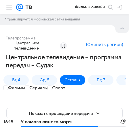
Фильмы онлайн
* транслируется московская сетка вещания
Телепрограмма
Центральное
(
Сменить регион
)
телевидение
Центральное телевидение – программа
передач – Судак
Вт, 4
Ср, 5
Сегодня
Пт, 7
Сб
Фильмы
Сериалы
Спорт
Показать прошедшие передачи
16:15
У самого синего моря