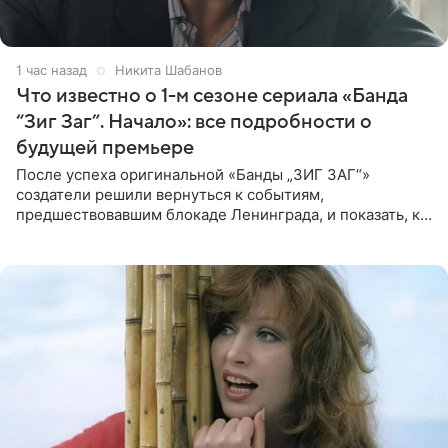
1 час назад
Никита Шабанов
Что известно о 1-м сезоне сериала «Банда
“Зиг Заг”. Начало»: все подробности о
будущей премьере
После успеха оригинальной «Банды „ЗИГ ЗАГ“»
создатели решили вернуться к событиям,
предшествовавшим блокаде Ленинграда, и показать, как
появилась преступная группировка, ставшая одной из
главных угроз для