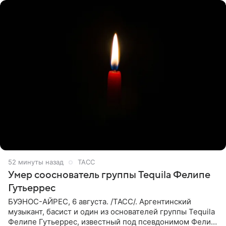
52 минуты назад
ТАСС
Умер сооснователь группы Tequila Фелипе
Гутьеррес
БУЭНОС-АЙРЕС, 6 августа. /ТАСС/. Аргентинский
музыкант, басист и один из основателей группы Tequila
Фелипе Гутьеррес, известный под псевдонимом Фелипе