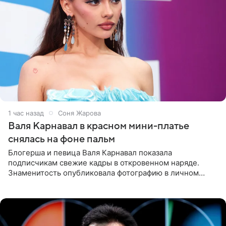
1 час назад
Соня Жарова
Валя Карнавал в красном мини-платье
снялась на фоне пальм
Блогерша и певица Валя Карнавал показала
подписчикам свежие кадры в откровенном наряде.
Знаменитость опубликовала фотографию в личном
блоге. 24-летняя артистка позировала перед камерой в
обтягивающем красном