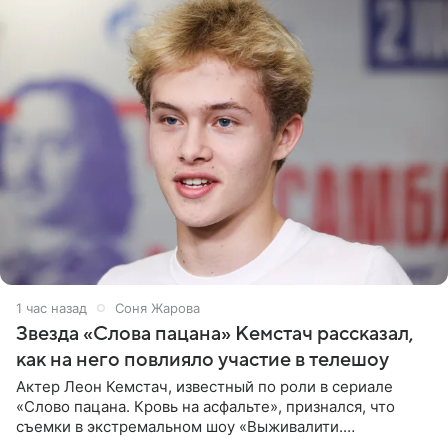
1 час назад
Соня Жарова
Звезда «Слова пацана» Кемстач рассказал,
как на него повлияло участие в телешоу
Актер Леон Кемстач, известный по роли в сериале
«Слово пацана. Кровь на асфальте», признался, что
съемки в экстремальном шоу «Выживалити.
Наследники» кардинально повлияли на его образ жизни.