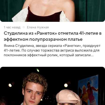
1 час назад
Елена Нужная
Студилина из «Ранеток» отметила 41-летие в
эффектном полупрозрачном платье
Янина Студилина, звезда сериала «Ранетки», празднует
41-летие. По случаю торжества актриса выложила для
поклонников эффектный ролик, который записали
прошлой ночью. В кадре артистка предстала в
вечернем