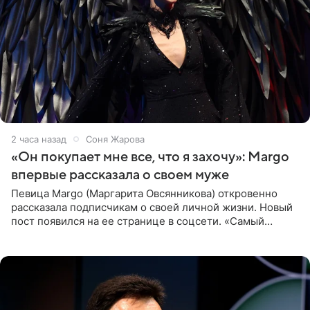
2 часа назад
Соня Жарова
«Он покупает мне все, что я захочу»: Margo
впервые рассказала о своем муже
Певица Margo (Маргарита Овсянникова) откровенно
рассказала подписчикам о своей личной жизни. Новый
пост появился на ее странице в соцсети. «Самый
лучший на свете. И да, он действительно покупает мне
все, что я