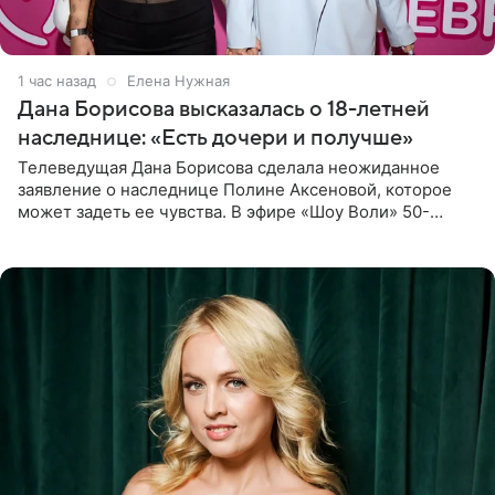
1 час назад
Елена Нужная
Дана Борисова высказалась о 18-летней
наследнице: «Есть дочери и получше»
Телеведущая Дана Борисова сделала неожиданное
заявление о наследнице Полине Аксеновой, которое
может задеть ее чувства. В эфире «Шоу Воли» 50-
летняя знаменитость откровенно призналась, что не
считает свою дочь