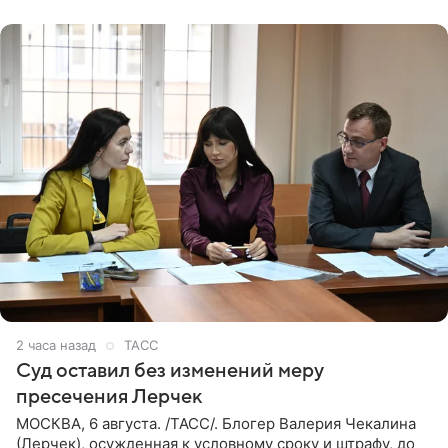
РИА Новости. Шац
2 часа назад
ТАСС
Суд оставил без изменений меру
пресечения Лерчек
МОСКВА, 6 августа. /ТАСС/. Блогер Валерия Чекалина
(Лерчек), осужденная к условному сроку и штрафу, до