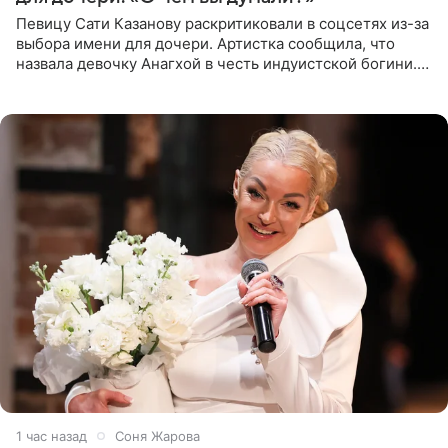
Певицу Сати Казанову раскритиковали в соцсетях из-за
выбора имени для дочери. Артистка сообщила, что
назвала девочку Анагхой в честь индуистской богини.
При этом исполнительница скрывала это имя от
поклонников
1 час назад
Соня Жарова