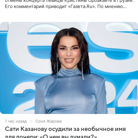
отмены концерта певицы Кристины Орбакайте в Грузии.
Его комментарий приводит «Газета.Ru». По мнению
медиаменеджера, на решение администрации Батума
могли
1 час назад
Соня Жарова
Сати Казанову осудили за необычное имя
для дочери: «О чем вы думали?»