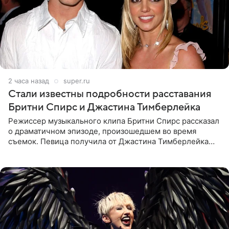
2 часа назад
super.ru
Стали известны подробности расставания
Бритни Спирс и Джастина Тимберлейка
Режиссер музыкального клипа Бритни Спирс рассказал
о драматичном эпизоде, произошедшем во время
съемок. Певица получила от Джастина Тимберлейка
сообщение о расставании прямо на площадке. По
словам постановщика,