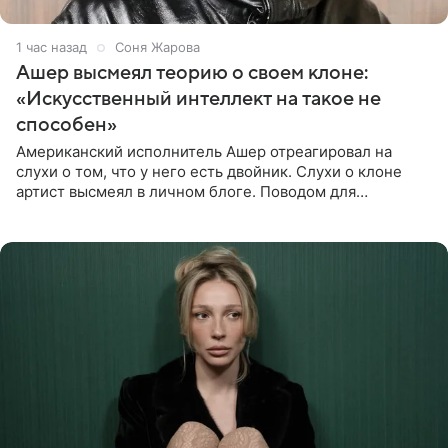
1 час назад
Соня Жарова
Ашер высмеял теорию о своем клоне:
«Искусственный интеллект на такое не
способен»
Американский исполнитель Ашер отреагировал на
слухи о том, что у него есть двойник. Слухи о клоне
артист высмеял в личном блоге. Поводом для
обсуждений стали два концерта в Нью-Джерси,
которые 47-летний певец