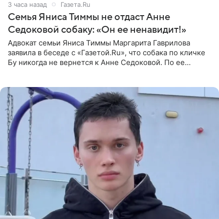
3 часа назад
Газета.Ru
Семья Яниса Тиммы не отдаст Анне
Седоковой собаку: «Он ее ненавидит!»
Адвокат семьи Яниса Тиммы Маргарита Гаврилова
заявила в беседе с «Газетой.Ru», что собака по кличке
Бу никогда не вернется к Анне Седоковой. По ее
словам, животное ненавидит певицу. Гаврилова
ответила на