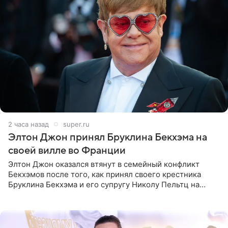
2 часа назад
super.ru
Элтон Джон принял Бруклина Бекхэма на
своей вилле во Франции
Элтон Джон оказался втянут в семейный конфликт
Бекхэмов после того, как принял своего крестника
Бруклина Бекхэма и его супругу Николу Пельтц на
своей вилле во Франции. Как сообщает
RadarOnline.com, встреча