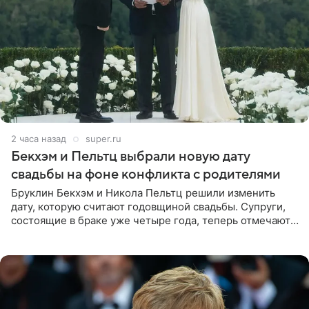
2 часа назад
super.ru
Бекхэм и Пельтц выбрали новую дату
свадьбы на фоне конфликта с родителями
Бруклин Бекхэм и Никола Пельтц решили изменить
дату, которую считают годовщиной свадьбы. Супруги,
состоящие в браке уже четыре года, теперь отмечают
не день своей роскошной свадьбы в апреле 2022-го, а
дату