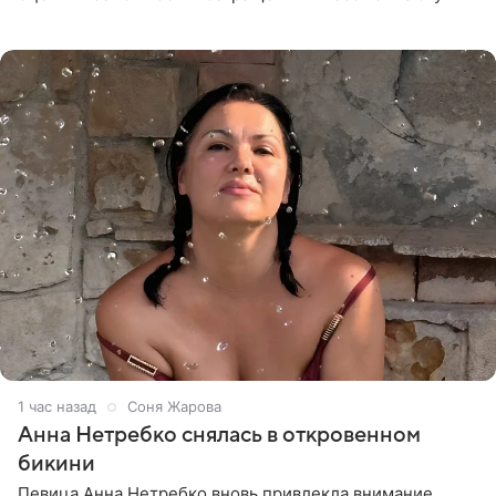
тему юморист высказался в подкасте «От реки до
моря», выпуск
1 час назад
Соня Жарова
Анна Нетребко снялась в откровенном
бикини
Певица Анна Нетребко вновь привлекла внимание