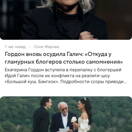
1 час назад
Соня Жарова
Гордон вновь осудила Галич: «Откуда у
гламурных блогеров столько самомнения»
Екатерина Гордон вступила в перепалку с блогершей
Идой Галич после их конфликта на реалити-шоу
«Большой куш. Бангкок». Подробности ссоры приводит
«СтарХит». Гордон подчеркнула, что не намерена
прислушиваться к