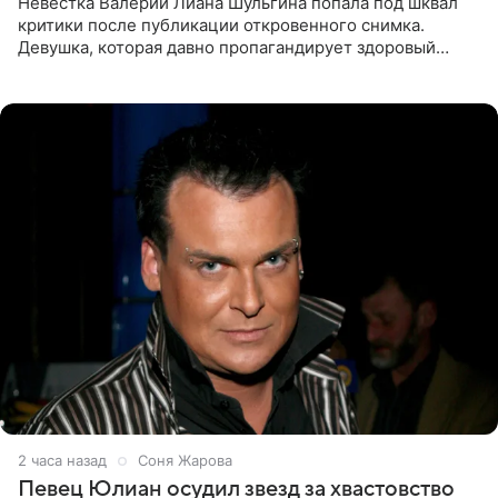
Невестка Валерии Лиана Шульгина попала под шквал
критики после публикации откровенного снимка.
Девушка, которая давно пропагандирует здоровый
образ жизни, выложила в личном блоге фото в ярко-
розовом
2 часа назад
Соня Жарова
Певец Юлиан осудил звезд за хвастовство