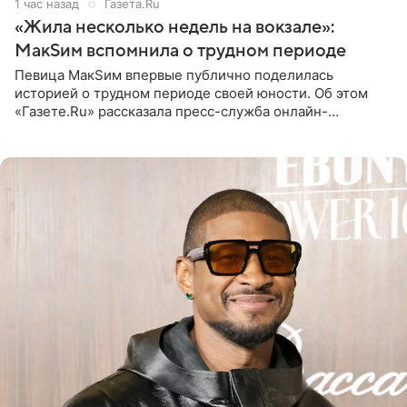
1 час назад
Газета.Ru
«Жила несколько недель на вокзале»:
МакSим вспомнила о трудном периоде
Певица МакSим впервые публично поделилась
историей о трудном периоде своей юности. Об этом
«Газете.Ru» рассказала пресс-служба онлайн-
кинотеатра START, который совместно с VK Добром и
МАЕР запустил социальный