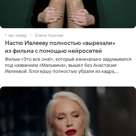
1 час назад
Елена Нужная
Настю Ивлееву полностью «вырезали»
из фильма с помощью нейросетей
Фильм «Это все она!», который изначально задумывался
под названием «Мальвина», вышел без Анастасии
Ивлеевой. Блогершу полностью убрали из кадра,
заменив ее лицо с помощью нейросетей. Об этом
сообщает