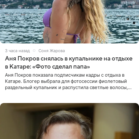
3 часа назад
Соня Жарова
Аня Покров снялась в купальнике на отдыхе
в Катаре: «Фото сделал папа»
Аня Покров показала подписчикам кадры с отдыха в
Катаре. Блогер выбрала для фотосессии фиолетовый
раздельный купальник и распустила светлые волосы,
уложив их мягкими волнами. На снимках она
запечатлена на фоне