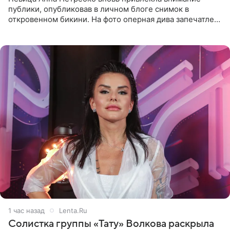
публики, опубликовав в личном блоге снимок в
откровенном бикини. На фото оперная дива запечатлена
в термальном источнике. В подписи артистка сообщила
поклонникам,
1 час назад
Lenta.Ru
Солистка группы «Тату» Волкова раскрыла