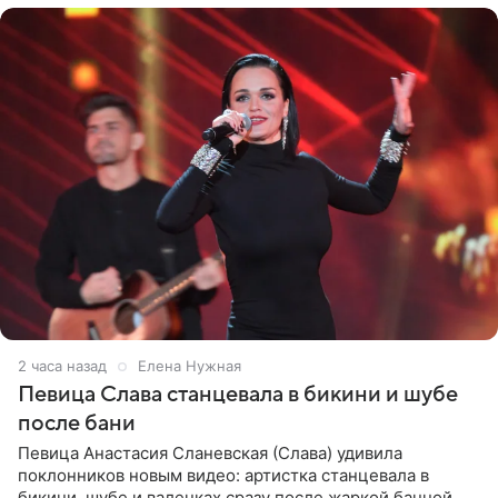
2 часа назад
Елена Нужная
Певица Слава станцевала в бикини и шубе
после бани
Певица Анастасия Сланевская (Слава) удивила
поклонников новым видео: артистка станцевала в
бикини, шубе и валенках сразу после жаркой банной