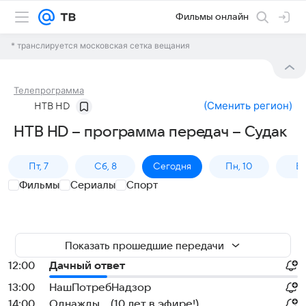
Фильмы онлайн
* транслируется московская сетка вещания
Телепрограмма
(
Сменить регион
)
НТВ HD
НТВ HD – программа передач – Судак
Пт, 7
Сб, 8
Сегодня
Пн, 10
Вт,
Фильмы
Сериалы
Спорт
Показать прошедшие передачи
12:00
Дачный ответ
13:00
НашПотребНадзор
14:00
Однажды... (10 лет в эфире!)