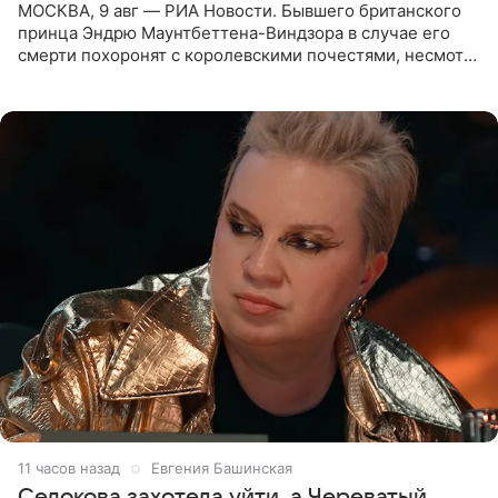
МОСКВА, 9 авг — РИА Новости. Бывшего британского
принца Эндрю Маунтбеттена-Виндзора в случае его
смерти похоронят с королевскими почестями, несмотря
на лишение всех титулов, сообщает Daily Mail со
ссылкой на
11 часов назад
Евгения Башинская
Седокова захотела уйти, а Череватый