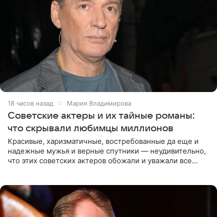
18 часов назад
Мария Владимирова
Советские актеры и их тайные романы:
что скрывали любимцы миллионов
Красивые, харизматичные, востребованные да еще и
надежные мужья и верные спутники — неудивительно,
что этих советских актеров обожали и уважали все
женщины большой страны, и наверняка не раз ставили
их в