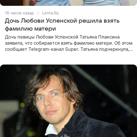
16 часов назад
Lenta.Ru
Дочь Любови Успенской решила взять
фамилию матери
Дочь певицы Любови Успенской Татьяна Плаксина
заявила, что собирается взять фамилию матери. Об этом
сообщает Telegram-канал Super. Татьяна подчеркнула,
что приняла решение о смене фамилии, поскольку
именно от