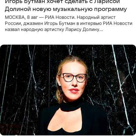
Игорь Бутман хочет сделать с Ларисой
Долиной новую музыкальную программу
МОСКВА, 8 авг — РИА Новости. Народный артист
России, джазмен Игорь Бутман в интервью РИА Новости
назвал народную артистку Ларису Долину
великолепной певицей и рассказал о желании сделать с
ней новую совместную