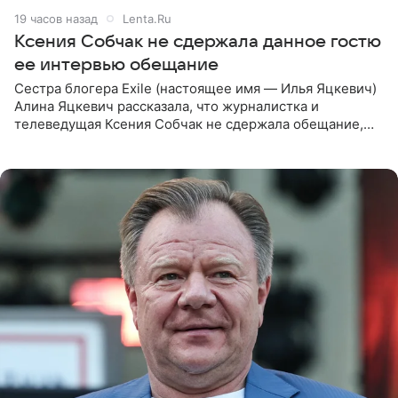
19 часов назад
Lenta.Ru
Ксения Собчак не сдержала данное гостю
ее интервью обещание
Сестра блогера Exile (настоящее имя — Илья Яцкевич)
Алина Яцкевич рассказала, что журналистка и
телеведущая Ксения Собчак не сдержала обещание,
которое дала ему во время интервью с ним. Об этом она
заявила в