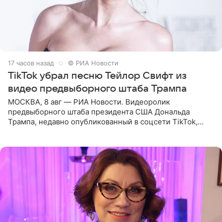
17 часов назад
© РИА Новости
TikTok убрал песню Тейлор Свифт из
видео предвыборного штаба Трампа
МОСКВА, 8 авг — РИА Новости. Видеоролик
предвыборного штаба президента США Дональда
Трампа, недавно опубликованный в соцсети TikTok,
остался без звуковой дорожки в виде песни August
(«Август») американской