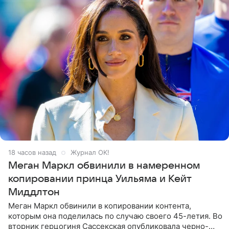
18 часов назад
Журнал OK!
Меган Маркл обвинили в намеренном
копировании принца Уильяма и Кейт
Миддлтон
Меган Маркл обвинили в копировании контента,
которым она поделилась по случаю своего 45-летия. Во
вторник герцогиня Сассекская опубликовала черно-