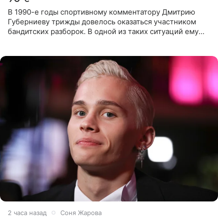
В 1990-е годы спортивному комментатору Дмитрию
Губерниеву трижды довелось оказаться участником
бандитских разборок. В одной из таких ситуаций ему
выдали тяжелый предмет и приказали вступить в драку,
однако он
2 часа назад
Соня Жарова