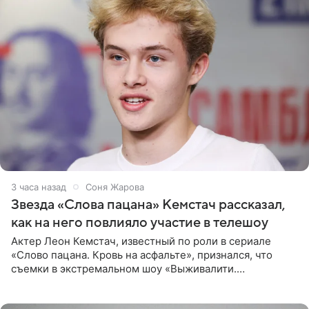
3 часа назад
Соня Жарова
Звезда «Слова пацана» Кемстач рассказал,
как на него повлияло участие в телешоу
Актер Леон Кемстач, известный по роли в сериале
«Слово пацана. Кровь на асфальте», признался, что
съемки в экстремальном шоу «Выживалити.
Наследники» кардинально повлияли на его образ жизни.
Подробностями он