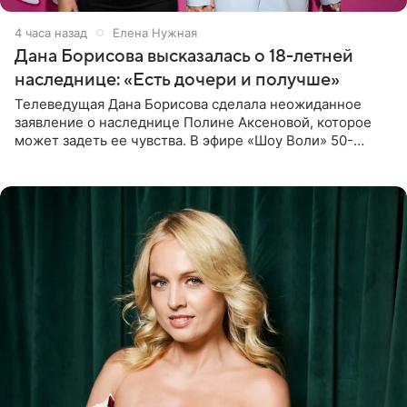
4 часа назад
Елена Нужная
Дана Борисова высказалась о 18-летней
наследнице: «Есть дочери и получше»
Телеведущая Дана Борисова сделала неожиданное
заявление о наследнице Полине Аксеновой, которое
может задеть ее чувства. В эфире «Шоу Воли» 50-
летняя знаменитость откровенно призналась, что не
считает свою дочь