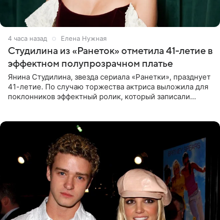
4 часа назад
Елена Нужная
Студилина из «Ранеток» отметила 41-летие в
эффектном полупрозрачном платье
Янина Студилина, звезда сериала «Ранетки», празднует
41-летие. По случаю торжества актриса выложила для
поклонников эффектный ролик, который записали
прошлой ночью. В кадре артистка предстала в
вечернем