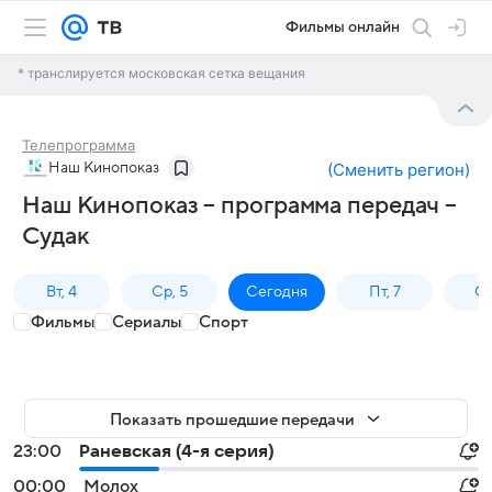
Фильмы онлайн
* транслируется московская сетка вещания
Телепрограмма
Наш Кинопоказ
(
Сменить регион
)
Наш Кинопоказ – программа передач –
Судак
Вт, 4
Ср, 5
Сегодня
Пт, 7
Сб
Фильмы
Сериалы
Спорт
Показать прошедшие передачи
23:00
Раневская (4-я серия)
00:00
Молох