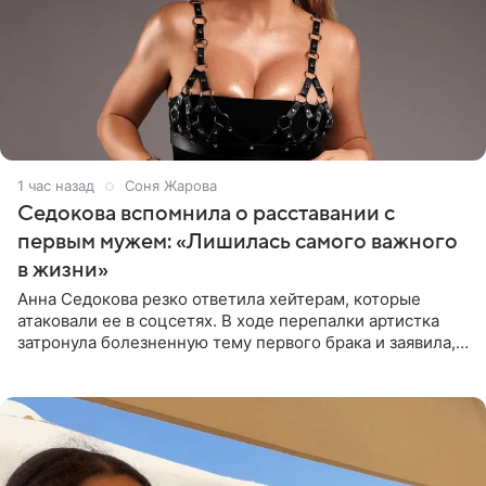
1 час назад
Соня Жарова
Седокова вспомнила о расставании с
первым мужем: «Лишилась самого важного
в жизни»
Анна Седокова резко ответила хейтерам, которые
атаковали ее в соцсетях. В ходе перепалки артистка
затронула болезненную тему первого брака и заявила,
что чужие судьбы — не ее зона ответственности. От
Валентина