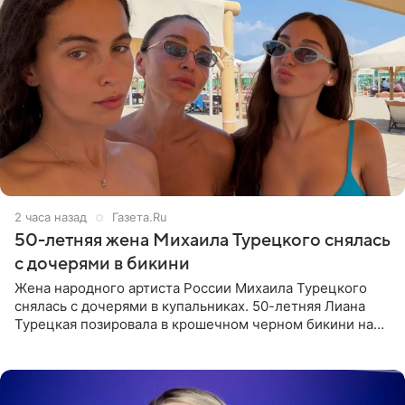
2 часа назад
Газета.Ru
50-летняя жена Михаила Турецкого снялась
с дочерями в бикини
Жена народного артиста России Михаила Турецкого
снялась с дочерями в купальниках. 50-летняя Лиана
Турецкая позировала в крошечном черном бикини на
пляже в Италии. Ее старшая дочь Сарина для отдыха
выбрала бандо