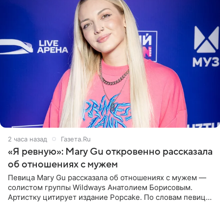
2 часа назад
Газета.Ru
«Я ревную»: Mary Gu откровенно рассказала
об отношениях с мужем
Певица Mary Gu рассказала об отношениях с мужем —
солистом группы Wildways Анатолием Борисовым.
Артистку цитирует издание Popcake. По словам певицы,
залог любви — это принять недостатки другого
человека. Также