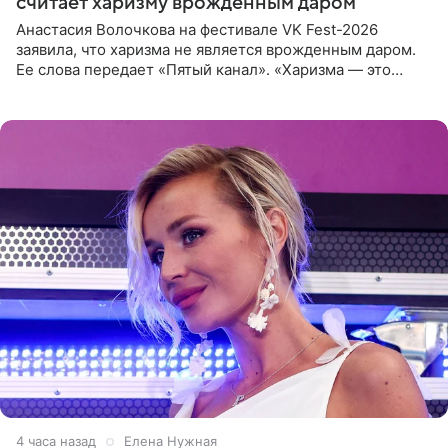
считает харизму врожденным даром
Анастасия Волочкова на фестивале VK Fest-2026
заявила, что харизма не является врожденным даром.
Ее слова передает «Пятый канал». «Харизма — это
отчасти все-таки приобретенное качество, а не
врожденное, потому
4 часа назад
Елена Нужная