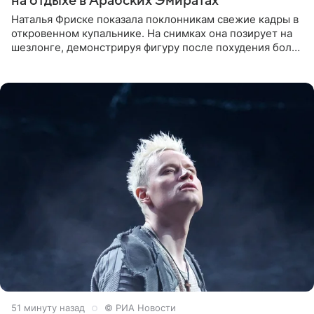
на отдыхе в Арабских Эмиратах
Наталья Фриске показала поклонникам свежие кадры в
откровенном купальнике. На снимках она позирует на
шезлонге, демонстрируя фигуру после похудения более
чем на десять килограммов. В подписи к посту
51 минуту назад
© РИА Новости