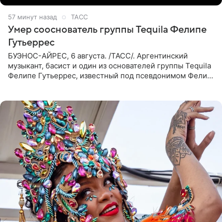
57 минут назад
ТАСС
Умер сооснователь группы Tequila Фелипе
Гутьеррес
БУЭНОС-АЙРЕС, 6 августа. /ТАСС/. Аргентинский
музыкант, басист и один из основателей группы Tequila
Фелипе Гутьеррес, известный под псевдонимом Фелипе
Липе, умер на 69-м году жизни. Об этом сообщил его
бывший