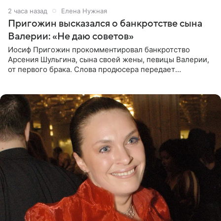
2 часа назад
Елена Нужная
Пригожин высказался о банкротстве сына
Валерии: «Не даю советов»
Иосиф Пригожин прокомментировал банкротство
Арсения Шульгина, сына своей жены, певицы Валерии,
от первого брака. Слова продюсера передает
«СтарХит». Пригожин признался, что не лезет в дела
взрослых детей, и