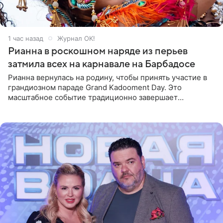
1 час назад
Журнал OK!
Рианна в роскошном наряде из перьев
затмила всех на карнавале на Барбадосе
Рианна вернулась на родину, чтобы принять участие в
грандиозном параде Grand Kadooment Day. Это
масштабное событие традиционно завершает
ежегодный фестиваль урожая Crop Over, посвященный
окончанию сбора