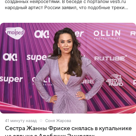
созданных нейросетями. В беседе с порталом vesti.ru
народный артист России заявил, что подобные треки
лишены индивидуальности и звучат шаблонно. По
мнению
41 минуту назад
Соня Жарова
Сестра Жанны Фриске снялась в купальнике