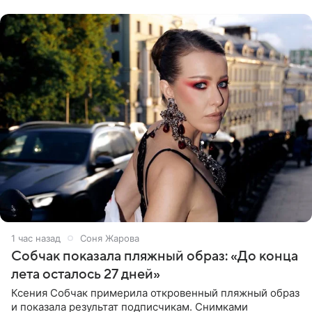
утверждает, что ее
1 час назад
Соня Жарова
Собчак показала пляжный образ: «До конца
лета осталось 27 дней»
Ксения Собчак примерила откровенный пляжный образ
и показала результат подписчикам. Снимками