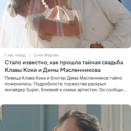
1 час назад
Соня Жарова
Стало известно, как прошла тайная свадьба
Клавы Коки и Димы Масленникова
Певица Клава Кока и блогер Дима Масленников тайно
поженились. Подробности торжества раскрыл
инсайдер Super, близкий к семье артистки. Он сообщил,
что отец невесты остался в полном восторге от
праздника.