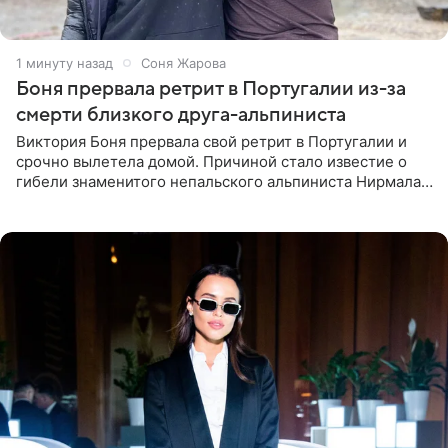
1 минуту назад
Соня Жарова
Боня прервала ретрит в Португалии из-за
смерти близкого друга-альпиниста
Виктория Боня прервала свой ретрит в Португалии и
срочно вылетела домой. Причиной стало известие о
гибели знаменитого непальского альпиниста Нирмала
«Нимса» Пурджи, которого модель называла своим
близким другом