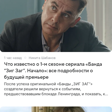
1 час назад
Никита Шабанов
Что известно о 1-м сезоне сериала «Банда
“Зиг Заг”. Начало»: все подробности о
будущей премьере
После успеха оригинальной «Банды „ЗИГ ЗАГ“»
создатели решили вернуться к событиям,
предшествовавшим блокаде Ленинграда, и показать, как
появилась преступная группировка, ставшая одной из
главных угроз для