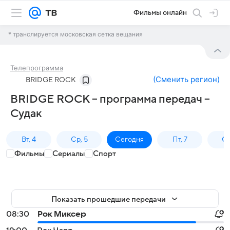
Фильмы онлайн
* транслируется московская сетка вещания
Телепрограмма
(
Сменить регион
)
BRIDGE ROCK
BRIDGE ROCK – программа передач –
Судак
Вт, 4
Ср, 5
Сегодня
Пт, 7
Сб
Фильмы
Сериалы
Спорт
Показать прошедшие передачи
08:30
Рок Миксер