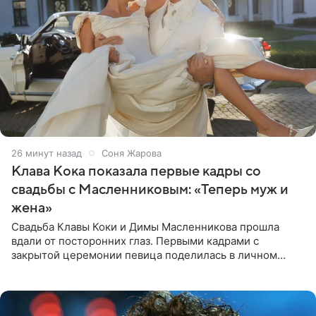
26 минут назад
Соня Жарова
Клава Кока показала первые кадры со
свадьбы с Масленниковым: «Теперь муж и
жена»
Свадьба Клавы Коки и Димы Масленникова прошла
вдали от посторонних глаз. Первыми кадрами с
закрытой церемонии певица поделилась в личном
блоге. Артистка выложила серию свадебных снимков и
оставила лаконичную