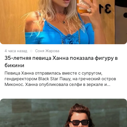
4 часа назад
Соня Жарова
35-летняя певица Ханна показала фигуру в
бикини
Певица Ханна отправилась вместе с супругом,
гендиректором Black Star Пашу, на греческий остров
Миконос. Ханна опубликовала селфи в зеркале и
призналась, что сейчас особенно довольна собой. По
словам певицы, она