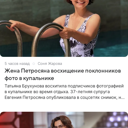
5 часов назад
Соня Жарова
Жена Петросяна восхищение поклонников
фото в купальнике
Татьяна Брухунова восхитила подписчиков фотографией
в купальнике во время отдыха. 37-летняя супруга
Евгения Петросяна опубликовала в соцсетях снимок, на
котором позирует у бассейна в белоснежном монокини
с