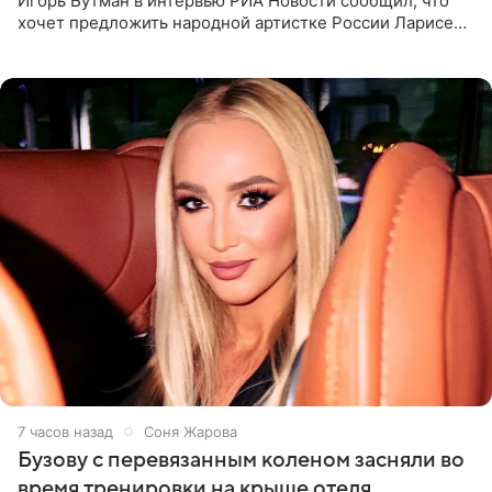
Игорь Бутман в интервью РИА Новости сообщил, что
хочет предложить народной артистке России Ларисе
Долиной возглавить вокальное отделение в первом в
России
7 часов назад
Соня Жарова
Бузову с перевязанным коленом засняли во
время тренировки на крыше отеля