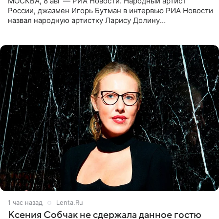
МОСКВА, 8 авг — РИА Новости. Народный артист
России, джазмен Игорь Бутман в интервью РИА Новости
назвал народную артистку Ларису Долину
великолепной певицей и рассказал о желании сделать с
ней новую совместную
1 час назад
Lenta.Ru
Ксения Собчак не сдержала данное гостю