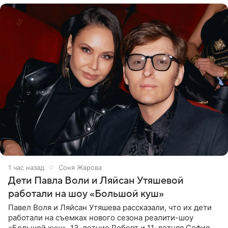
1 час назад
Соня Жарова
Дети Павла Воли и Ляйсан Утяшевой
работали на шоу «Большой куш»
Павел Воля и Ляйсан Утяшева рассказали, что их дети
работали на съемках нового сезона реалити-шоу
«Большой куш». 13-летние Роберт и 11-летняя София