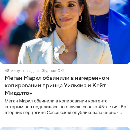
48 минут назад
Журнал OK!
Меган Маркл обвинили в намеренном
копировании принца Уильяма и Кейт
Миддлтон
Меган Маркл обвинили в копировании контента,
которым она поделилась по случаю своего 45-летия. Во
вторник герцогиня Сассекская опубликовала черно-
белую фотографию, на которой она прыгает в бассейн с
воздушными