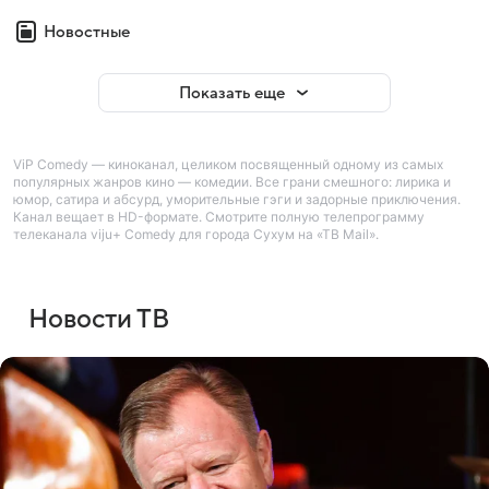
Новостные
Показать еще
ViP Comedy — киноканал, целиком посвященный одному из самых
популярных жанров кино — комедии. Все грани смешного: лирика и
юмор, сатира и абсурд, уморительные гэги и задорные приключения.
Канал вещает в HD-формате. Смотрите полную телепрограмму
телеканала viju+ Comedy для города Сухум на «ТВ Mail».
Новости ТВ