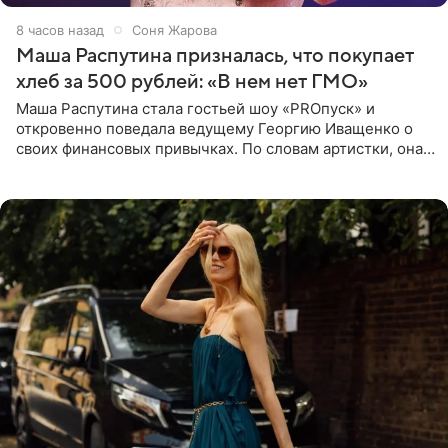
8 часов назад
Соня Жарова
Маша Распутина призналась, что покупает
хлеб за 500 рублей: «В нем нет ГМО»
Маша Распутина стала гостьей шоу «PROпуск» и
откровенно поведала ведущему Георгию Иващенко о
своих финансовых привычках. По словам артистки, она
давно перестала следить за тратами и может позволить
себе жить,