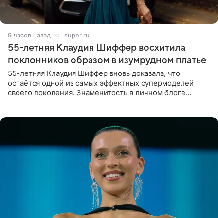
9 часов назад
super.ru
55-летняя Клаудия Шиффер восхитила
поклонников образом в изумрудном платье
55-летняя Клаудия Шиффер вновь доказала, что
остаётся одной из самых эффектных супермоделей
своего поколения. Знаменитость в личном блоге
поделилась фотографиями с недавней свадьбы, где
появилась в роли гостьи,