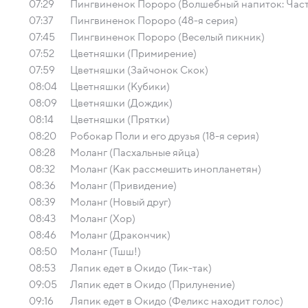
07:29
Пингвиненок Пороро (Волшебный напиток: Часть
07:37
Пингвиненок Пороро (48-я серия)
07:45
Пингвиненок Пороро (Веселый пикник)
07:52
Цветняшки (Примирение)
07:59
Цветняшки (Зайчонок Скок)
08:04
Цветняшки (Кубики)
08:09
Цветняшки (Дождик)
08:14
Цветняшки (Прятки)
08:20
Робокар Поли и его друзья (18-я серия)
08:28
Моланг (Пасхальные яйца)
08:32
Моланг (Как рассмешить инопланетян)
08:36
Моланг (Привидение)
08:39
Моланг (Новый друг)
08:43
Моланг (Хор)
08:46
Моланг (Дракончик)
08:50
Моланг (Тшш!)
08:53
Ляпик едет в Окидо (Тик-так)
09:05
Ляпик едет в Окидо (Прилунение)
09:16
Ляпик едет в Окидо (Феликс находит голос)