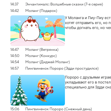
14:37
Энчантималс: Волшебные сказки (7-я серия)
14:42
Моланг (Подарок)
У Моланга и Пиу-Пиу ест
хотят отправить его, но
чтобы догнать его, но че
14:47
Моланг (Ветрянка)
14:50
Моланг (Конкурс)
14:54
Моланг (Диджей Моланг)
14:57
Пингвиненок Пороро (Эдди простудился)
Пороро с друзьями играет
укладывают его в постел
специально для Эдди сн
15:06
Пингвиненок Пороро (Снежный день)