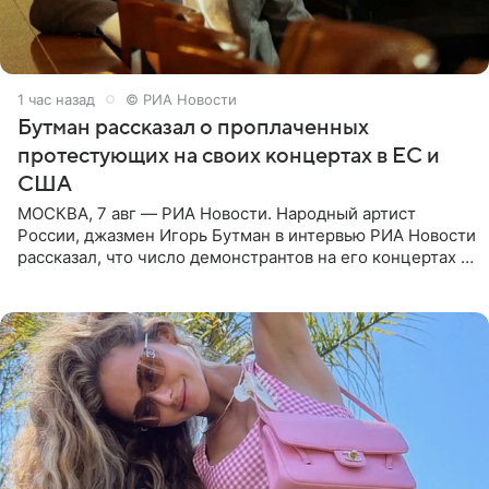
1 час назад
© РИА Новости
Бутман рассказал о проплаченных
протестующих на своих концертах в ЕС и
США
МОСКВА, 7 авг — РИА Новости. Народный артист
России, джазмен Игорь Бутман в интервью РИА Новости
рассказал, что число демонстрантов на его концертах в
Европе и США росло с 2014 года, и многие из
протестующих,