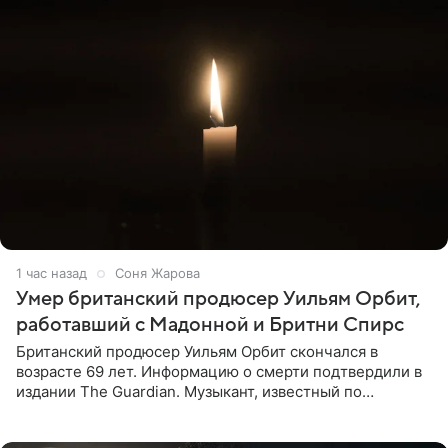
1 час назад
Соня Жарова
Умер британский продюсер Уильям Орбит,
работавший с Мадонной и Бритни Спирс
Британский продюсер Уильям Орбит скончался в
возрасте 69 лет. Информацию о смерти подтвердили в
издании The Guardian. Музыкант, известный по
сотрудничеству с Мадонной, Бритни Спирс и
коллективами Blur и U2,