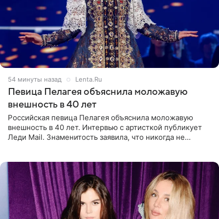
55 минут назад
Lenta.Ru
Певица Пелагея объяснила моложавую
внешность в 40 лет
Российская певица Пелагея объяснила моложавую
внешность в 40 лет. Интервью с артисткой публикует
Леди Mail. Знаменитость заявила, что никогда не
прибегала к филлерам. При этом она регулярно
посещает