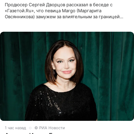
Продюсер Сергей Дворцов рассказал в беседе с
«Газетой.Ru», что певица Margo (Маргарита
Овсянникова) замужем за влиятельным за границей
бизнесменом. По словам Дворцова, о браке протеже
Филиппа Киркорова в
1 час назад
© РИА Новости