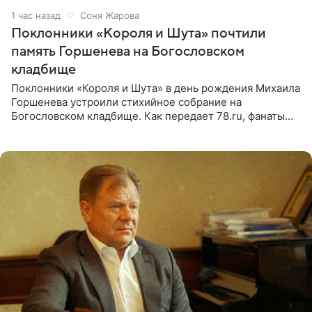
1 час назад
Соня Жарова
Поклонники «Короля и Шута» почтили
память Горшенева на Богословском
кладбище
Поклонники «Короля и Шута» в день рождения Михаила
Горшенева устроили стихийное собрание на
Богословском кладбище. Как передает 78.ru, фанаты
пришли почтить память лидера коллектива, которому
сегодня могло бы