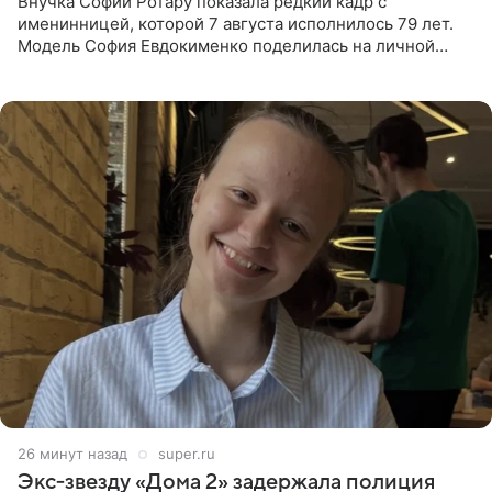
Внучка Софии Ротару показала редкий кадр с
именинницей, которой 7 августа исполнилось 79 лет.
Модель София Евдокименко поделилась на личной
странице в социальной сети фотографией знаменитой
бабушки. На снимке
27 минут назад
super.ru
Экс‑звезду «Дома 2» задержала полиция