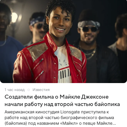
1 час назад
Известия
Создатели фильма о Майкле Джексоне
начали работу над второй частью байопика
Американская киностудия Lionsgate приступила к
работе над второй частью биографического фильма
(байопика) под названием «Майкл» о певце Майкле