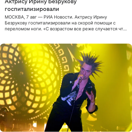
Актрису Ирину Безрукову
госпитализировали
МОСКВА, 7 авг — РИА Новости. Актрису Ирину
Безрукову госпитализировали на скорой помощи с
переломом ноги. «С возрастом все реже случается что-
то впервые. Но у меня случилась необычная
“премьера”. Впервые в