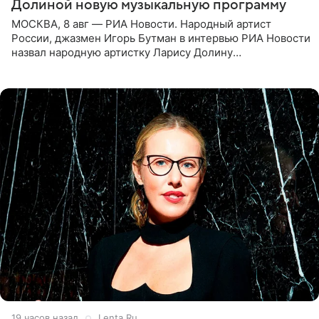
Долиной новую музыкальную программу
МОСКВА, 8 авг — РИА Новости. Народный артист
России, джазмен Игорь Бутман в интервью РИА Новости
назвал народную артистку Ларису Долину
великолепной певицей и рассказал о желании сделать с
ней новую совместную
19 часов назад
Lenta.Ru