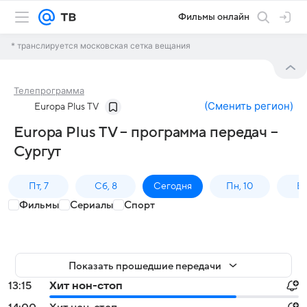
Фильмы онлайн
* транслируется московская сетка вещания
Телепрограмма
(
Сменить регион
)
Europa Plus TV
Europa Plus TV – программа передач –
Сургут
Пт, 7
Сб, 8
Сегодня
Пн, 10
Вт,
Фильмы
Сериалы
Спорт
Показать прошедшие передачи
13:15
Хит нон-стоп