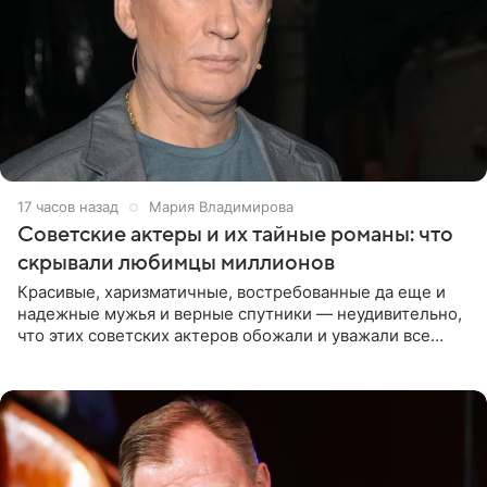
17 часов назад
Мария Владимирова
Советские актеры и их тайные романы: что
скрывали любимцы миллионов
Красивые, харизматичные, востребованные да еще и
надежные мужья и верные спутники — неудивительно,
что этих советских актеров обожали и уважали все
женщины большой страны, и наверняка не раз ставили
их в