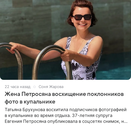
22 часа назад
Соня Жарова
Жена Петросяна восхищение поклонников
фото в купальнике
Татьяна Брухунова восхитила подписчиков фотографией
в купальнике во время отдыха. 37-летняя супруга
Евгения Петросяна опубликовала в соцсетях снимок, на
котором позирует у бассейна в белоснежном монокини