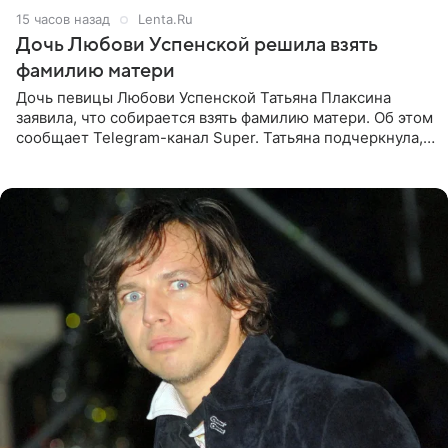
15 часов назад
Lenta.Ru
Дочь Любови Успенской решила взять
фамилию матери
Дочь певицы Любови Успенской Татьяна Плаксина
заявила, что собирается взять фамилию матери. Об этом
сообщает Telegram-канал Super. Татьяна подчеркнула,
что приняла решение о смене фамилии, поскольку
именно от