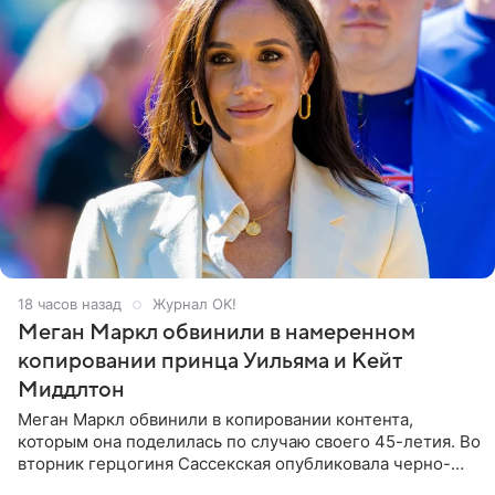
18 часов назад
Журнал OK!
Меган Маркл обвинили в намеренном
копировании принца Уильяма и Кейт
Миддлтон
Меган Маркл обвинили в копировании контента,
которым она поделилась по случаю своего 45-летия. Во
вторник герцогиня Сассекская опубликовала черно-
белую фотографию, на которой она прыгает в бассейн с