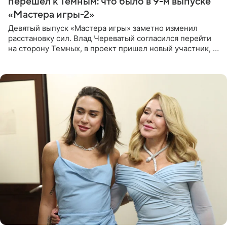
перешел к Темным: что было в 9-м выпуске
«Мастера игры-2»
Девятый выпуск «Мастера игры» заметно изменил
расстановку сил. Влад Череватый согласился перейти
на сторону Темных, в проект пришел новый участник, а
Курбан Омаров и Анна Седокова оказались под таким
давлением.