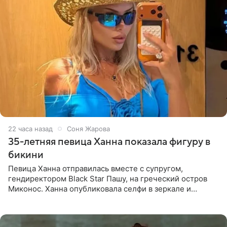
22 часа назад
Соня Жарова
35-летняя певица Ханна показала фигуру в
бикини
Певица Ханна отправилась вместе с супругом,
гендиректором Black Star Пашу, на греческий остров
Миконос. Ханна опубликовала селфи в зеркале и
призналась, что сейчас особенно довольна собой. По
словам певицы, она