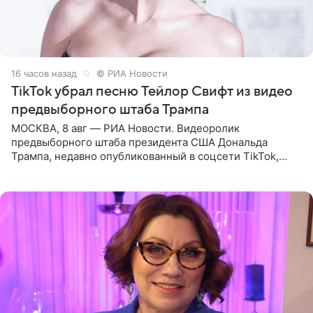
16 часов назад
© РИА Новости
TikTok убрал песню Тейлор Свифт из видео
предвыборного штаба Трампа
МОСКВА, 8 авг — РИА Новости. Видеоролик
предвыборного штаба президента США Дональда
Трампа, недавно опубликованный в соцсети TikTok,
остался без звуковой дорожки в виде песни August
(«Август») американской