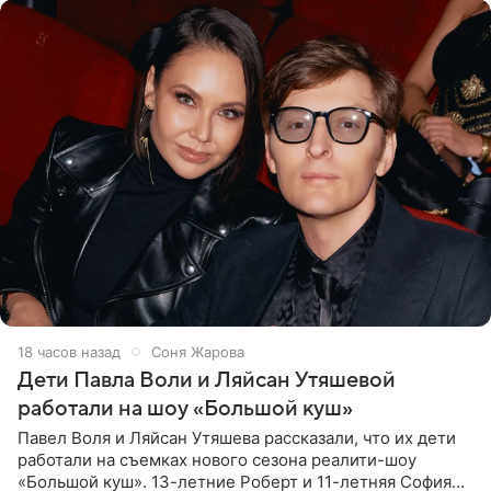
18 часов назад
Соня Жарова
Дети Павла Воли и Ляйсан Утяшевой
работали на шоу «Большой куш»
Павел Воля и Ляйсан Утяшева рассказали, что их дети
работали на съемках нового сезона реалити-шоу
«Большой куш». 13-летние Роберт и 11-летняя София