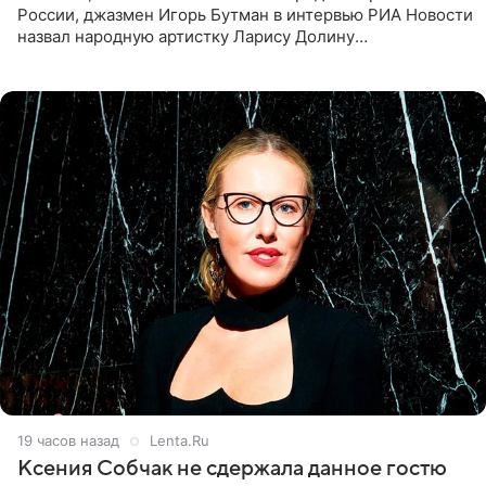
России, джазмен Игорь Бутман в интервью РИА Новости
назвал народную артистку Ларису Долину
великолепной певицей и рассказал о желании сделать с
ней новую совместную
19 часов назад
Lenta.Ru
Ксения Собчак не сдержала данное гостю