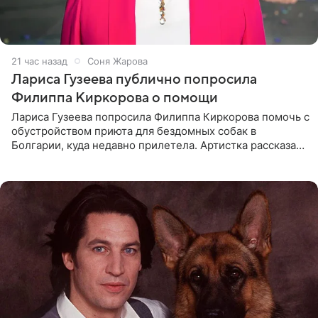
21 час назад
Соня Жарова
Лариса Гузеева публично попросила
Филиппа Киркорова о помощи
Лариса Гузеева попросила Филиппа Киркорова помочь с
обустройством приюта для бездомных собак в
Болгарии, куда недавно прилетела. Артистка рассказала
о местных волонтерах, которые временно забирают
животных к