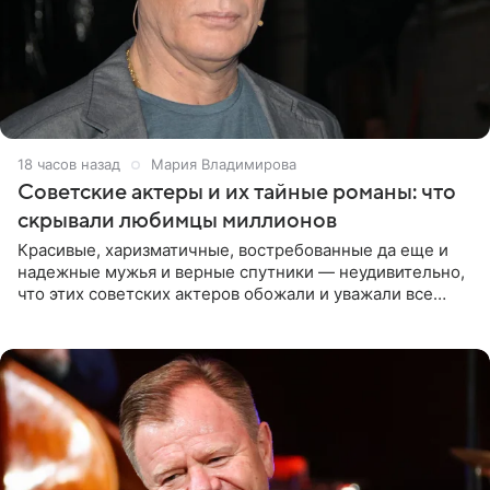
18 часов назад
Мария Владимирова
Советские актеры и их тайные романы: что
скрывали любимцы миллионов
Красивые, харизматичные, востребованные да еще и
надежные мужья и верные спутники — неудивительно,
что этих советских актеров обожали и уважали все
женщины большой страны, и наверняка не раз ставили
их в