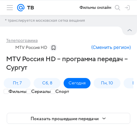
Фильмы онлайн
* транслируется московская сетка вещания
Телепрограмма
(
Сменить регион
)
MTV Россия HD
MTV Россия HD – программа передач –
Сургут
Пт, 7
Сб, 8
Сегодня
Пн, 10
Вт,
Фильмы
Сериалы
Спорт
Показать прошедшие передачи