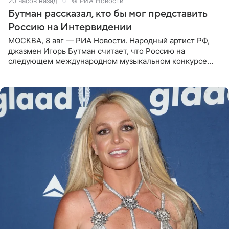
20 часов назад
© РИА Новости
Бутман рассказал, кто бы мог представить
Россию на Интервидении
МОСКВА, 8 авг — РИА Новости. Народный артист РФ,
джазмен Игорь Бутман считает, что Россию на
следующем международном музыкальном конкурсе
«Интервидение» могла бы представить молодая певица
Варвара Убель, так