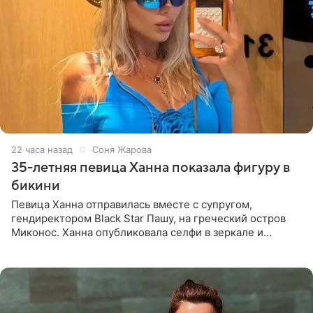
22 часа назад
Соня Жарова
35-летняя певица Ханна показала фигуру в
бикини
Певица Ханна отправилась вместе с супругом,
гендиректором Black Star Пашу, на греческий остров
Миконос. Ханна опубликовала селфи в зеркале и
призналась, что сейчас особенно довольна собой. По
словам певицы, она