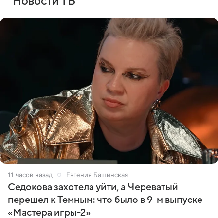
Новости ТВ
11 часов назад
Евгения Башинская
Седокова захотела уйти, а Череватый
перешел к Темным: что было в 9-м выпуске
«Мастера игры-2»