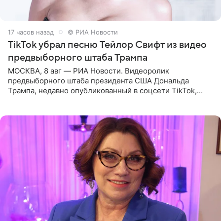
17 часов назад
© РИА Новости
TikTok убрал песню Тейлор Свифт из видео
предвыборного штаба Трампа
МОСКВА, 8 авг — РИА Новости. Видеоролик
предвыборного штаба президента США Дональда
Трампа, недавно опубликованный в соцсети TikTok,
остался без звуковой дорожки в виде песни August
(«Август») американской