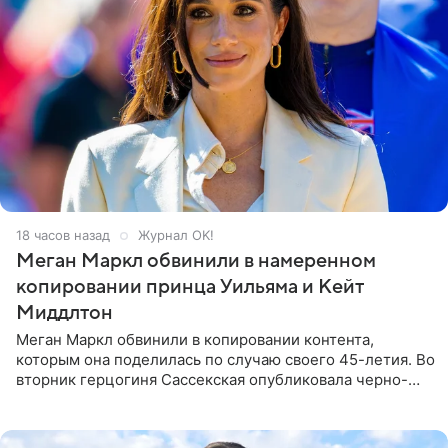
18 часов назад
Журнал OK!
Меган Маркл обвинили в намеренном
копировании принца Уильяма и Кейт
Миддлтон
Меган Маркл обвинили в копировании контента,
которым она поделилась по случаю своего 45-летия. Во
вторник герцогиня Сассекская опубликовала черно-
белую фотографию, на которой она прыгает в бассейн с
воздушными