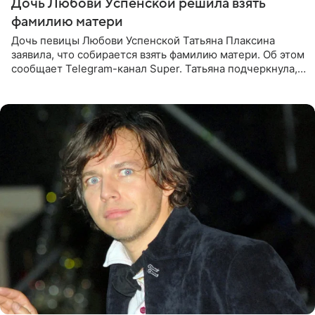
Дочь Любови Успенской решила взять
фамилию матери
Дочь певицы Любови Успенской Татьяна Плаксина
заявила, что собирается взять фамилию матери. Об этом
сообщает Telegram-канал Super. Татьяна подчеркнула,
что приняла решение о смене фамилии, поскольку
именно от