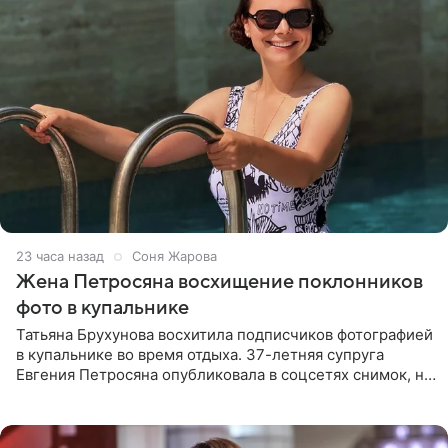
23 часа назад
Соня Жарова
Жена Петросяна восхищение поклонников
фото в купальнике
Татьяна Брухунова восхитила подписчиков фотографией
в купальнике во время отдыха. 37-летняя супруга
Евгения Петросяна опубликовала в соцсетях снимок, на
котором позирует у бассейна в белоснежном монокини
с