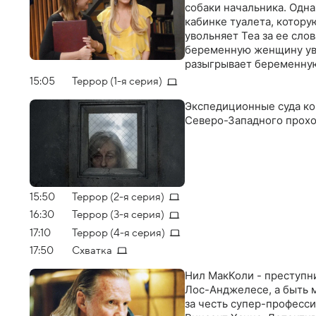
собаки начальника. Одн
кабинке туалета, котору
увольняет Теа за ее слов
беременную женщину увол
разыгрывает беременную,
насколько далеко она го
15:05
Террор (1-я серия)
пройдут и Теа придется
Экспедиционные суда кор
Северо-Западного прохо
15:50
Террор (2-я серия)
16:30
Террор (3-я серия)
17:10
Террор (4-я серия)
17:50
Схватка
Нил МакКоли - преступни
Лос-Анджелесе, а быть м
за честь супер-професс