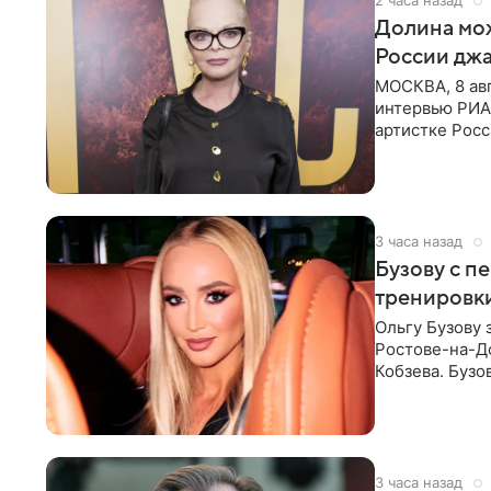
2 часа назад
Долина мож
России джа
МОСКВА, 8 ав
интервью РИА
артистке Росс
первом в Рос
3 часа назад
Бузову с п
тренировки
Ольгу Бузову 
Ростове-на-До
Кобзева. Бузо
утром,
3 часа назад