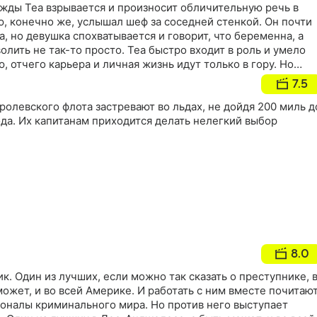
ажды Теа взрывается и произносит обличительную речь в
ю, конечно же, услышал шеф за соседней стенкой. Он почти
а, но девушка спохватывается и говорит, что беременна, а
ить не так-то просто. Теа быстро входит в роль и умело
 отчего карьера и личная жизнь идут только в гору. Но
това зайти? Как соединить жизнь и легенду, когда 9 месяцев
7.5
 рожать несуществующего ребенка?
олевского флота застревают во льдах, не дойдя 200 миль д
да. Их капитанам приходится делать нелегкий выбор
8.0
к. Один из лучших, если можно так сказать о преступнике, 
ожет, и во всей Америке. И работать с ним вместе почитаю
ионалы криминального мира. Но против него выступает