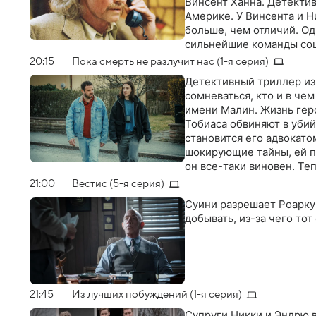
Винсент Ханна. Детектив
Америке. У Винсента и Н
больше, чем отличий. Од
сильнейшие команды сошл
состязании, а о схватке 
20:15
Пока смерть не разлучит нас (1-я серия)
Детективный триллер из
сомневаться, кто и в че
имени Малин. Жизнь геро
Тобиаса обвиняют в убий
становится его адвокато
шокирующие тайны, ей п
он все-таки виновен. Те
решить, что с ними дела
21:00
Вестис (5-я серия)
собственную семью
Суини разрешает Роарку 
добывать, из-за чего то
21:45
Из лучших побуждений (1-я серия)
Супруги Никки и Эндрю в