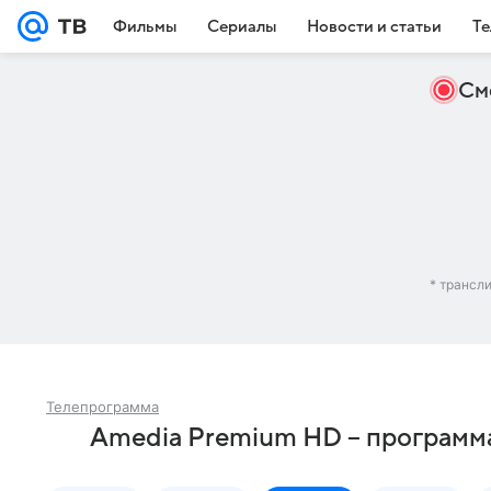
Фильмы
Сериалы
Новости и статьи
Те
См
* трансл
Телепрограмма
Amedia Premium HD – программа