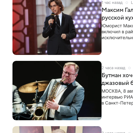
1 час назад
L
Максим Гал
русской ку
Юморист Макс
включил в ра
исключительно
документу, в
2 часа назад
Бутман хоч
джазовый 
МОСКВА, 8 ав
интервью РИА 
в Санкт-Пете
объединит дж