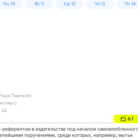
Пн, 10
Вт, 11
Ср, 12
Чт, 13
Пт, 14
Ридж Парквэй)
Систерс)
6.1
м-референтом в издательстве под началом самовлюбленног
лепейшими поручениями, среди которых, например, мытье