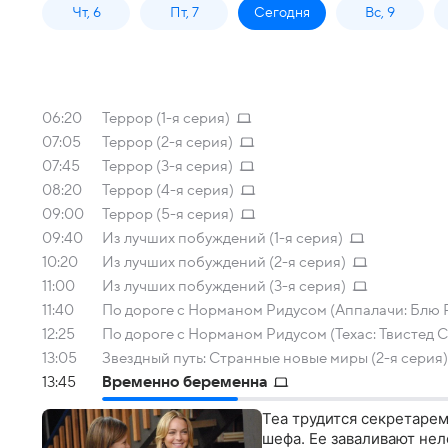
Чт, 6
Пт, 7
Сегодня
Вс, 9
06:20
Террор (1-я серия)
07:05
Террор (2-я серия)
07:45
Террор (3-я серия)
08:20
Террор (4-я серия)
09:00
Террор (5-я серия)
09:40
Из лучших побуждений (1-я серия)
10:20
Из лучших побуждений (2-я серия)
11:00
Из лучших побуждений (3-я серия)
11:40
По дороге с Норманом Ридусом (Аппалачи: Блю 
12:25
По дороге с Норманом Ридусом (Техас: Твистед 
13:05
Звездный путь: Странные новые миры (2-я серия)
13:45
Временно беременна
Теа трудится секретаре
шефа. Ее заваливают не