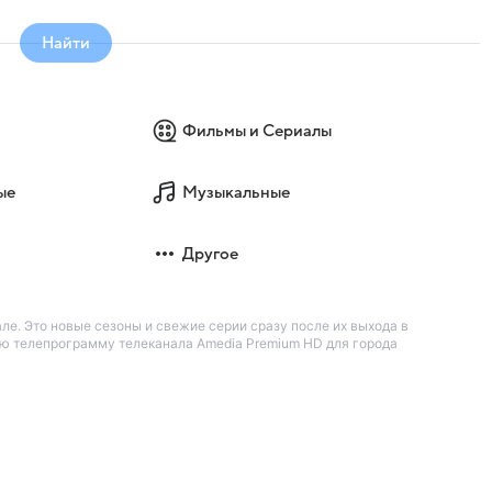
Найти
Фильмы и Сериалы
ые
Музыкальные
Другое
ле. Это новые сезоны и свежие серии сразу после их выхода в
ую телепрограмму телеканала Amedia Premium HD для города