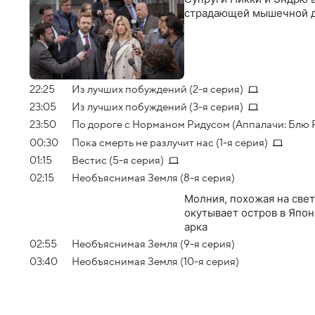
страдающей мышечной д
22:25
Из лучших побуждений (2-я серия)
23:05
Из лучших побуждений (3-я серия)
23:50
По дороге с Норманом Ридусом (Аппалачи: Блю 
00:30
Пока смерть не разлучит нас (1-я серия)
01:15
Вестис (5-я серия)
02:15
Необъяснимая Земля (8-я серия)
Молния, похожая на свет
окутывает остров в Япон
арка
02:55
Необъяснимая Земля (9-я серия)
03:40
Необъяснимая Земля (10-я серия)