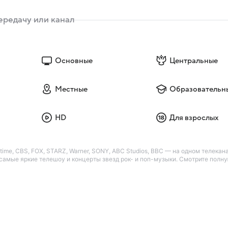
Основные
Центральные
Местные
Образовательн
HD
Для взрослых
me, CBS, FOX, STARZ, Warner, SONY, ABC Studios, BBC — на одном телекана
амые яркие телешоу и концерты звезд рок- и поп-музыки. Смотрите полн