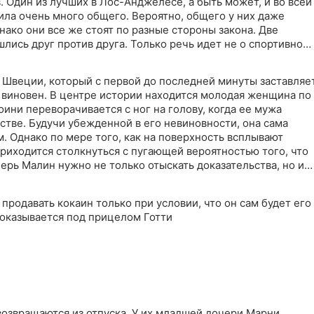
. Один из лучших в Лос-Анджелесе, а быть может, и во всей
ила очень много общего. Вероятно, общего у них даже
нако они все же стоят по разные стороны закона. Две
ись друг против друга. Только речь идет не о спортивном
не на жизнь, а на смерть…
 Швеции, который с первой до последней минуты заставляе
м виновен. В центре истории находится молодая женщина по
ини переворачивается с ног на голову, когда ее мужа
стве. Будучи убежденной в его невиновности, она сама
м. Однако по мере того, как на поверхность всплывают
риходится столкнуться с пугающей вероятностью того, что
перь Малин нужно не только отыскать доказательства, но и
ть - защищать своего клиента до конца или разрушить
продавать кокаин только при условии, что он сам будет его
т оказывается под прицелом Готти
озвращаются из отпуска. У их младшей дочери Марни,