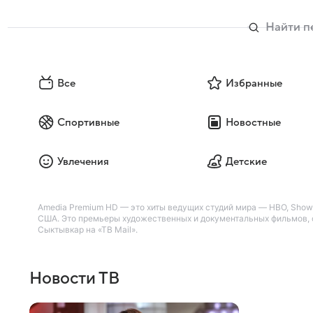
Все
Избранные
Спортивные
Новостные
Увлечения
Детские
Amedia Premium HD — это хиты ведущих студий мира — HBO, Showti
США. Это премьеры художественных и документальных фильмов, с
Сыктывкар на «ТВ Mail».
Новости ТВ