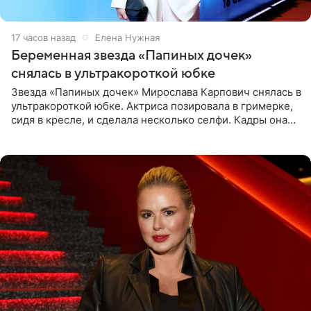
17 часов назад
Елена Нужная
Беременная звезда «Папиных дочек»
снялась в ультракороткой юбке
Звезда «Папиных дочек» Мирослава Карпович снялась в
ультракороткой юбке. Актриса позировала в гримерке,
сидя в кресле, и сделала несколько селфи. Кадры она
опубликовала на личной странице в социальной сети.