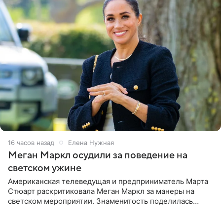
16 часов назад
Елена Нужная
Меган Маркл осудили за поведение на
светском ужине
Американская телеведущая и предприниматель Марта
Стюарт раскритиковала Меган Маркл за манеры на
светском мероприятии. Знаменитость поделилась
деталями личной встречи с герцогиней Сассекской,
пишет PageSix. По