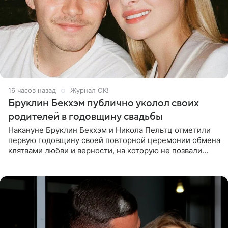
16 часов назад
Журнал OK!
Бруклин Бекхэм публично уколол своих
родителей в годовщину свадьбы
Накануне Бруклин Бекхэм и Никола Пельтц отметили
первую годовщину своей повторной церемонии обмена
клятвами любви и верности, на которую не позвали
никого из клана Бекхэм. По словам инсайдеров, пара
считает это