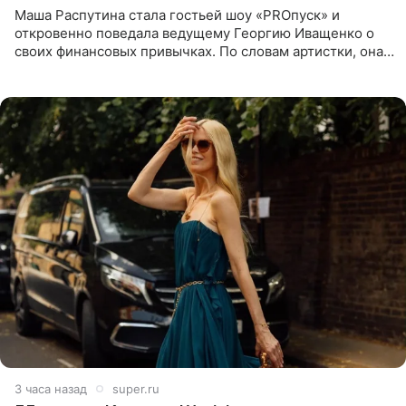
Маша Распутина стала гостьей шоу «PROпуск» и
откровенно поведала ведущему Георгию Иващенко о
своих финансовых привычках. По словам артистки, она
давно перестала следить за тратами и может позволить
себе жить,
3 часа назад
super.ru