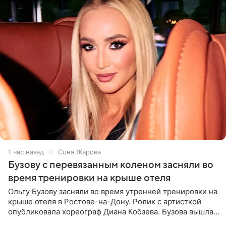
1 час назад
Соня Жарова
Бузову с перевязанным коленом засняли во
время тренировки на крыше отеля
Ольгу Бузову засняли во время утренней тренировки на
крыше отеля в Ростове-на-Дону. Ролик с артисткой
опубликовала хореограф Диана Кобзева. Бузова вышла
на занятие спортом в 32-градусную жару ранним утром,