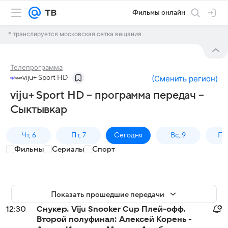
Фильмы онлайн
* транслируется московская сетка вещания
Телепрограмма
viju+ Sport HD
(
Сменить регион
)
viju+ Sport HD – программа передач –
Сыктывкар
Чт, 6
Пт, 7
Сегодня
Вс, 9
Пн,
Фильмы
Сериалы
Спорт
Показать прошедшие передачи
12:30
Снукер. Viju Snooker Cup Плей-офф.
Второй полуфинал: Алексей Корень -