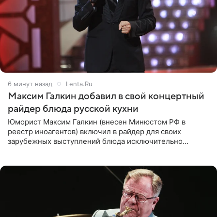
6 минут назад
Lenta.Ru
Максим Галкин добавил в свой концертный
райдер блюда русской кухни
Юморист Максим Галкин (внесен Минюстом РФ в
реестр иноагентов) включил в райдер для своих
зарубежных выступлений блюда исключительно
русской кухни. Об этом сообщает РИА Новости.
Согласно документу, в гримерную