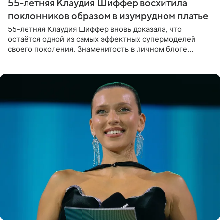
55-летняя Клаудия Шиффер восхитила
поклонников образом в изумрудном платье
55-летняя Клаудия Шиффер вновь доказала, что
остаётся одной из самых эффектных супермоделей
своего поколения. Знаменитость в личном блоге
поделилась фотографиями с недавней свадьбы, где
появилась в роли гостьи,