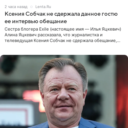
2 часа назад
Lenta.Ru
Ксения Собчак не сдержала данное гостю
ее интервью обещание
Сестра блогера Exile (настоящее имя — Илья Яцкевич)
Алина Яцкевич рассказала, что журналистка и
телеведущая Ксения Собчак не сдержала обещание,
которое дала ему во время интервью с ним. Об этом она
заявила в