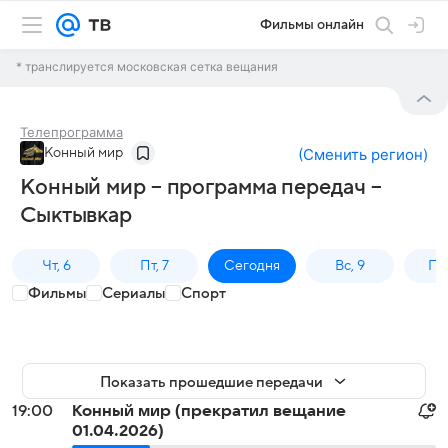
Фильмы онлайн
* транслируется московская сетка вещания
Телепрограмма
Конный мир
(
Сменить регион
)
Конный мир – программа передач –
Сыктывкар
Чт, 6
Пт, 7
Сегодня
Вс, 9
Пн,
Фильмы
Сериалы
Спорт
Показать прошедшие передачи
19:00
Конный мир (прекратил вещание
01.04.2026)