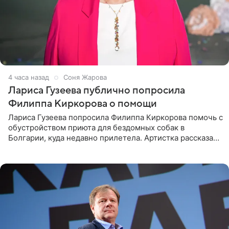
4 часа назад
Соня Жарова
Лариса Гузеева публично попросила
Филиппа Киркорова о помощи
Лариса Гузеева попросила Филиппа Киркорова помочь с
обустройством приюта для бездомных собак в
Болгарии, куда недавно прилетела. Артистка рассказала
о местных волонтерах, которые временно забирают
животных к