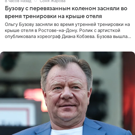
8 часов назад
Соня Жарова
Бузову с перевязанным коленом засняли во
время тренировки на крыше отеля
Ольгу Бузову засняли во время утренней тренировки на
крыше отеля в Ростове-на-Дону. Ролик с артисткой
опубликовала хореограф Диана Кобзева. Бузова вышла
на занятие спортом в 32-градусную жару ранним утром,