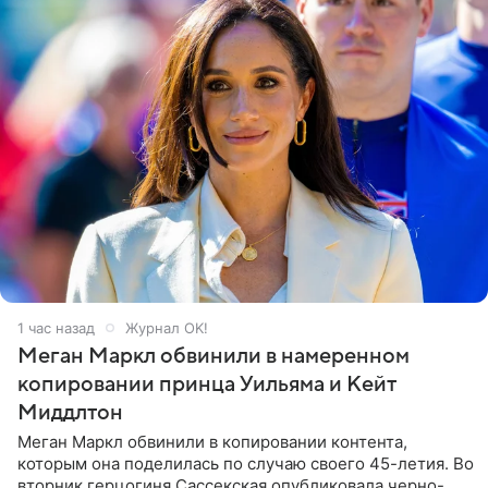
1 час назад
Журнал OK!
Меган Маркл обвинили в намеренном
копировании принца Уильяма и Кейт
Миддлтон
Меган Маркл обвинили в копировании контента,
которым она поделилась по случаю своего 45-летия. Во
вторник герцогиня Сассекская опубликовала черно-