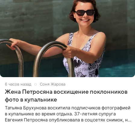
6 часов назад
Соня Жарова
Жена Петросяна восхищение поклонников
фото в купальнике
Татьяна Брухунова восхитила подписчиков фотографией
в купальнике во время отдыха. 37-летняя супруга
Евгения Петросяна опубликовала в соцсетях снимок, на
котором позирует у бассейна в белоснежном монокини
с