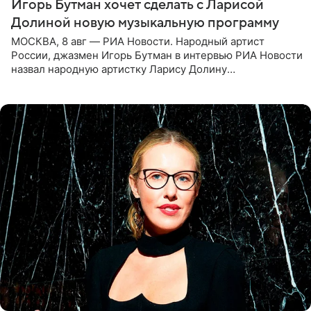
Игорь Бутман хочет сделать с Ларисой
Долиной новую музыкальную программу
МОСКВА, 8 авг — РИА Новости. Народный артист
России, джазмен Игорь Бутман в интервью РИА Новости
назвал народную артистку Ларису Долину
великолепной певицей и рассказал о желании сделать с
ней новую совместную