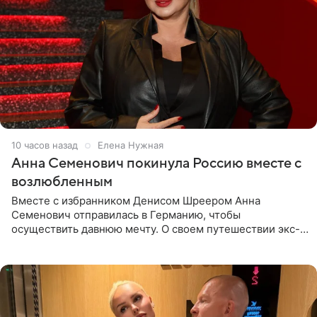
10 часов назад
Елена Нужная
Анна Семенович покинула Россию вместе с
возлюбленным
Вместе с избранником Денисом Шреером Анна
Семенович отправилась в Германию, чтобы
осуществить давнюю мечту. О своем путешествии экс-
солистка «Блестящих» рассказала поклонникам на
личной странице в социальной