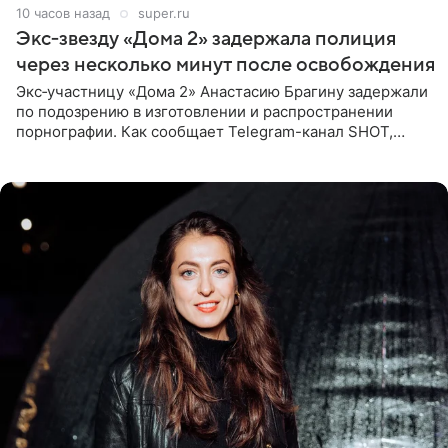
10 часов назад
super.ru
Экс‑звезду «Дома 2» задержала полиция
через несколько минут после освобождения
Экс‑участницу «Дома 2» Анастасию Брагину задержали
по подозрению в изготовлении и распространении
порнографии. Как сообщает Telegram-канал SHOT,
девушка может оказаться в СИЗО. Следствие
ходатайствует об