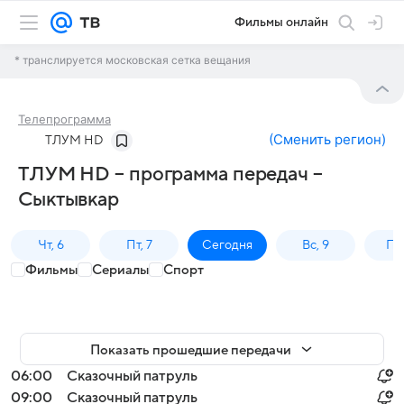
Фильмы онлайн
* транслируется московская сетка вещания
Телепрограмма
(
Сменить регион
)
ТЛУМ HD
ТЛУМ HD – программа передач –
Сыктывкар
Чт, 6
Пт, 7
Сегодня
Вс, 9
Пн,
Фильмы
Сериалы
Спорт
Показать прошедшие передачи
06:00
Сказочный патруль
09:00
Сказочный патруль