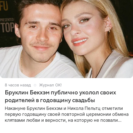
8 часов назад
Журнал OK!
Бруклин Бекхэм публично уколол своих
родителей в годовщину свадьбы
Накануне Бруклин Бекхэм и Никола Пельтц отметили
первую годовщину своей повторной церемонии обмена
клятвами любви и верности, на которую не позвали
никого из клана Бекхэм. По словам инсайдеров, пара
считает это