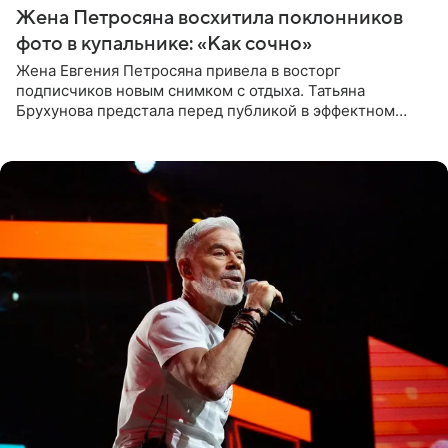
Жена Петросяна восхитила поклонников
фото в купальнике: «Как сочно»
Жена Евгения Петросяна привела в восторг
подписчиков новым снимком с отдыха. Татьяна
Брухунова предстала перед публикой в эффектном
черно-сиреневом монокини, позируя прямо в бассейне.
«Ох, как сочно», «Татьяна,