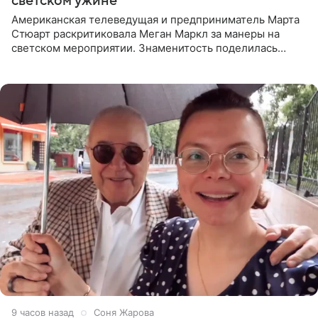
светском ужине
Американская телеведущая и предприниматель Марта
Стюарт раскритиковала Меган Маркл за манеры на
светском мероприятии. Знаменитость поделилась
деталями личной встречи с герцогиней Сассекской,
пишет PageSix. По
9 часов назад
Соня Жарова