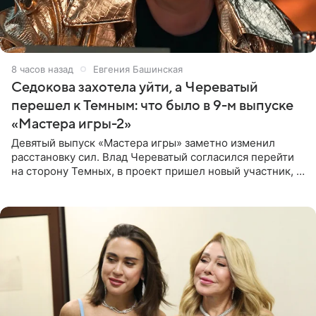
8 часов назад
Евгения Башинская
Седокова захотела уйти, а Череватый
перешел к Темным: что было в 9-м выпуске
«Мастера игры-2»
Девятый выпуск «Мастера игры» заметно изменил
расстановку сил. Влад Череватый согласился перейти
на сторону Темных, в проект пришел новый участник, а
Курбан Омаров и Анна Седокова оказались под таким
давлением.