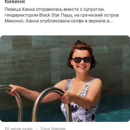
бикини
Певица Ханна отправилась вместе с супругом,
гендиректором Black Star Пашу, на греческий остров
Миконос. Ханна опубликовала селфи в зеркале и
призналась, что сейчас особенно довольна собой. По
словам певицы, она
20 часов назад
Соня Жарова