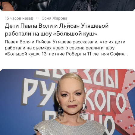
15 часов назад
Соня Жарова
Дети Павла Воли и Ляйсан Утяшевой
работали на шоу «Большой куш»
Павел Воля и Ляйсан Утяшева рассказали, что их дети
работали на съемках нового сезона реалити-шоу
«Большой куш». 13-летние Роберт и 11-летняя София
отправились вместе с родителями в Таиланд и успели
поработать