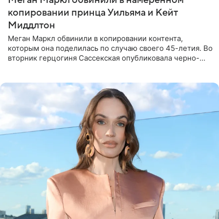
Меган Маркл обвинили в намеренном
копировании принца Уильяма и Кейт
Миддлтон
Меган Маркл обвинили в копировании контента,
которым она поделилась по случаю своего 45-летия. Во
вторник герцогиня Сассекская опубликовала черно-
белую фотографию, на которой она прыгает в бассейн с
воздушными