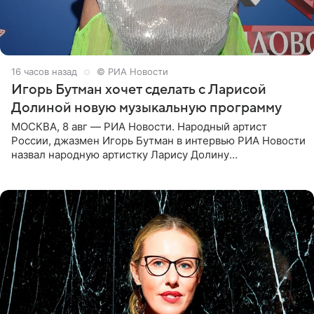
16 часов назад
© РИА Новости
Игорь Бутман хочет сделать с Ларисой
Долиной новую музыкальную программу
МОСКВА, 8 авг — РИА Новости. Народный артист
России, джазмен Игорь Бутман в интервью РИА Новости
назвал народную артистку Ларису Долину
великолепной певицей и рассказал о желании сделать с
ней новую совместную