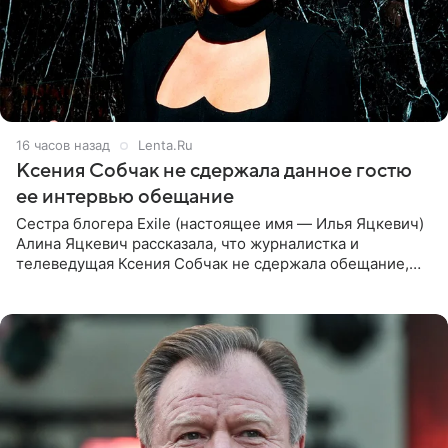
16 часов назад
Lenta.Ru
Ксения Собчак не сдержала данное гостю
ее интервью обещание
Сестра блогера Exile (настоящее имя — Илья Яцкевич)
Алина Яцкевич рассказала, что журналистка и
телеведущая Ксения Собчак не сдержала обещание,
которое дала ему во время интервью с ним. Об этом она
заявила в