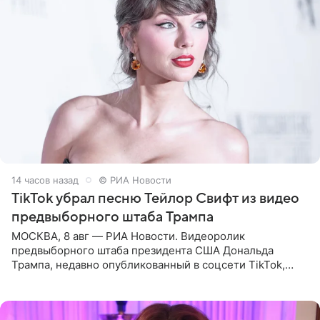
14 часов назад
© РИА Новости
TikTok убрал песню Тейлор Свифт из видео
предвыборного штаба Трампа
МОСКВА, 8 авг — РИА Новости. Видеоролик
предвыборного штаба президента США Дональда
Трампа, недавно опубликованный в соцсети TikTok,
остался без звуковой дорожки в виде песни August
(«Август») американской