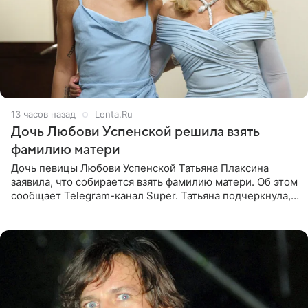
13 часов назад
Lenta.Ru
Дочь Любови Успенской решила взять
фамилию матери
Дочь певицы Любови Успенской Татьяна Плаксина
заявила, что собирается взять фамилию матери. Об этом
сообщает Telegram-канал Super. Татьяна подчеркнула,
что приняла решение о смене фамилии, поскольку
именно от