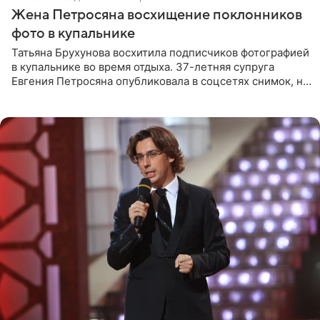
Жена Петросяна восхищение поклонников
фото в купальнике
Татьяна Брухунова восхитила подписчиков фотографией
в купальнике во время отдыха. 37-летняя супруга
Евгения Петросяна опубликовала в соцсетях снимок, на
котором позирует у бассейна в белоснежном монокини
с