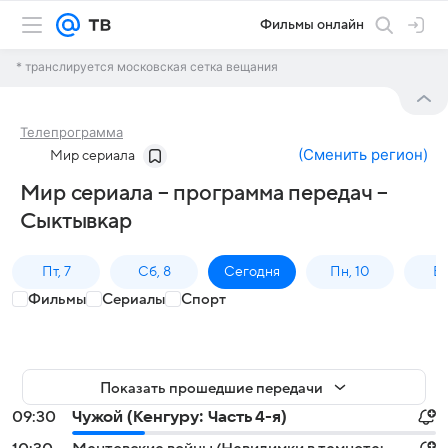
Фильмы онлайн
* транслируется московская сетка вещания
Телепрограмма
(
Сменить регион
)
Мир сериала
Мир сериала – программа передач –
Сыктывкар
Пт, 7
Сб, 8
Сегодня
Пн, 10
Вт,
Фильмы
Сериалы
Спорт
Показать прошедшие передачи
09:30
Чужой (Кенгуру: Часть 4-я)