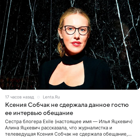
17 часов назад
Lenta.Ru
Ксения Собчак не сдержала данное гостю
ее интервью обещание
Сестра блогера Exile (настоящее имя — Илья Яцкевич)
Алина Яцкевич рассказала, что журналистка и
телеведущая Ксения Собчак не сдержала обещание,