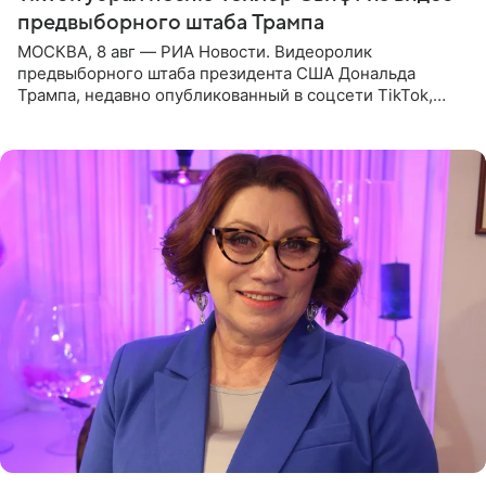
предвыборного штаба Трампа
МОСКВА, 8 авг — РИА Новости. Видеоролик
предвыборного штаба президента США Дональда
Трампа, недавно опубликованный в соцсети TikTok,
остался без звуковой дорожки в виде песни August
(«Август») американской