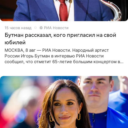
15 часов назад
© РИА Новости
Бутман рассказал, кого пригласил на свой
юбилей
МОСКВА, 8 авг — РИА Новости. Народный артист
России Игорь Бутман в интервью РИА Новости
сообщил, что отметит 65-летие большим концертом в
Кремлевском дворце, а вместе с ним на сцену выйдут
его друзья —