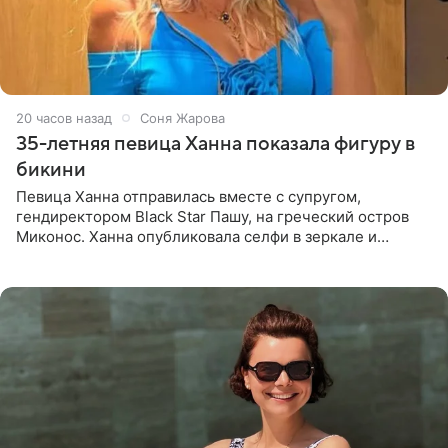
20 часов назад
Соня Жарова
35-летняя певица Ханна показала фигуру в
бикини
Певица Ханна отправилась вместе с супругом,
гендиректором Black Star Пашу, на греческий остров
Миконос. Ханна опубликовала селфи в зеркале и
призналась, что сейчас особенно довольна собой. По
словам певицы, она