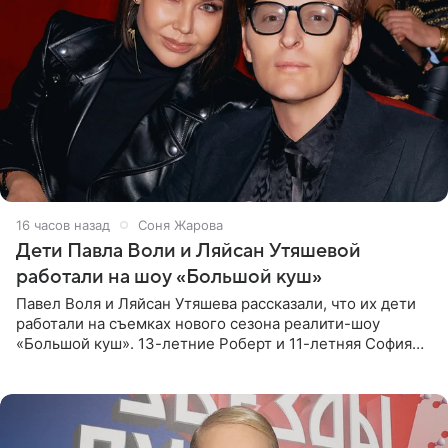
16 часов назад
Соня Жарова
Дети Павла Воли и Ляйсан Утяшевой
работали на шоу «Большой куш»
Павел Воля и Ляйсан Утяшева рассказали, что их дети
работали на съемках нового сезона реалити-шоу
«Большой куш». 13-летние Роберт и 11-летняя София
отправились вместе с родителями в Таиланд и успели
поработать