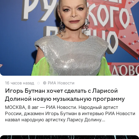
16 часов назад
© РИА Новости
Игорь Бутман хочет сделать с Ларисой
Долиной новую музыкальную программу
МОСКВА, 8 авг — РИА Новости. Народный артист
России, джазмен Игорь Бутман в интервью РИА Новости
назвал народную артистку Ларису Долину
великолепной певицей и рассказал о желании сделать с
ней новую совместную