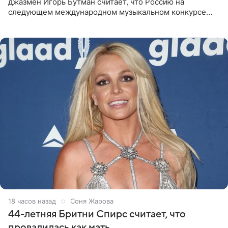
джазмен Игорь Бутман считает, что Россию на
следующем международном музыкальном конкурсе
«Интервидение» могла бы представить молодая певица
Варвара Убель, так
18 часов назад
Соня Жарова
44-летняя Бритни Спирс считает, что
провалилась как мать