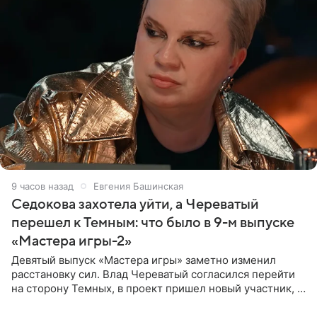
9 часов назад
Евгения Башинская
Седокова захотела уйти, а Череватый
перешел к Темным: что было в 9-м выпуске
«Мастера игры-2»
Девятый выпуск «Мастера игры» заметно изменил
расстановку сил. Влад Череватый согласился перейти
на сторону Темных, в проект пришел новый участник, а
Курбан Омаров и Анна Седокова оказались под таким
давлением.