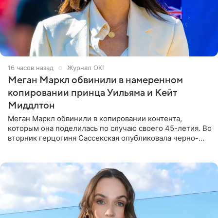
16 часов назад
Журнал OK!
Меган Маркл обвинили в намеренном
копировании принца Уильяма и Кейт
Миддлтон
Меган Маркл обвинили в копировании контента,
которым она поделилась по случаю своего 45-летия. Во
вторник герцогиня Сассекская опубликовала черно-
белую фотографию, на которой она прыгает в бассейн с
воздушными