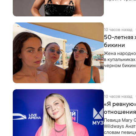
ответственнос
10 часов назад
50-летняя 
бикини
Жена народно
в купальниках
черном бикини
выбрала банд
10 часов назад
«Я ревную»
отношения
Певица Mary 
Wildways Анат
словам певицы