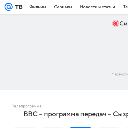
Фильмы
Сериалы
Новости и статьи
Те
См
* трансл
Телепрограмма
BBC – программа передач – Сыз