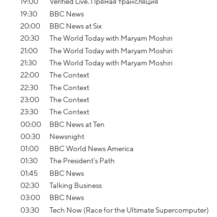
19:00
Verified Live. Прямая трансляция
19:30
BBC News
20:00
BBC News at Six
20:30
The World Today with Maryam Moshiri
21:00
The World Today with Maryam Moshiri
21:30
The World Today with Maryam Moshiri
22:00
The Context
22:30
The Context
23:00
The Context
23:30
The Context
00:00
BBC News at Ten
00:30
Newsnight
01:00
BBC World News America
01:30
The President's Path
01:45
BBC News
02:30
Talking Business
03:00
BBC News
03:30
Tech Now (Race for the Ultimate Supercomputer)