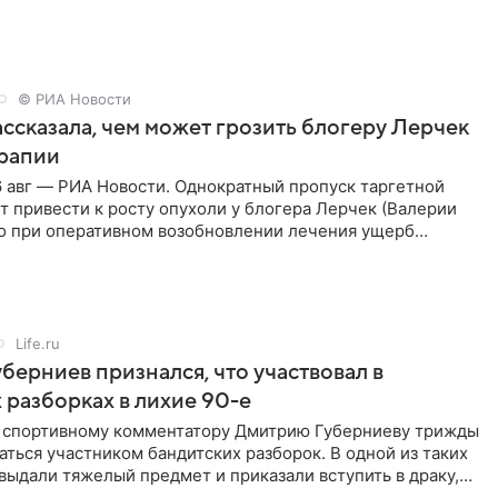
кже
© РИА Новости
ссказала, чем может грозить блогеру Лерчек
ерапии
 авг — РИА Новости. Однократный пропуск таргетной
 привести к росту опухоли у блогера Лерчек (Валерии
но при оперативном возобновлении лечения ущерб
ритичен,
Life.ru
берниев признался, что участвовал в
 разборках в лихие 90-е
ы спортивному комментатору Дмитрию Губерниеву трижды
аться участником бандитских разборок. В одной из таких
выдали тяжелый предмет и приказали вступить в драку,