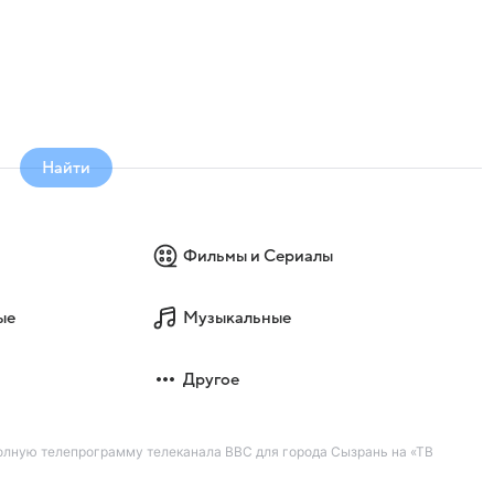
Найти
Фильмы и Сериалы
ые
Музыкальные
Другое
олную телепрограмму телеканала BBC для города Сызрань на «ТВ