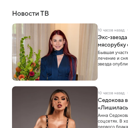
Новости ТВ
10 часов назад
Экс-звезда
мясорубку 
Бывшая участ
лечение и сня
звезда опубли
процесс снят
10 часов назад
Седокова в
«Лишилась 
Анна Седокова
соцсетях. В х
первого брака