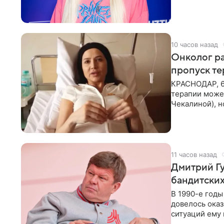
человека. Та
10 часов назад
Онколог ра
пропуск т
КРАСНОДАР, 6
терапии может
Чекалиной), 
здоровью не к
11 часов назад
Дмитрий Гу
бандитских
В 1990-е год
довелось оказ
ситуаций ему 
однако он