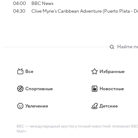
04:00
BBC News
04:30
Clive Myrie’s Caribbean Adventure (Puerto Plata - 
Все
Избранные
Спортивные
Новостные
Увлечения
Детские
BBC — международный круглосуточный новостной телеканал BBC.
Mail».