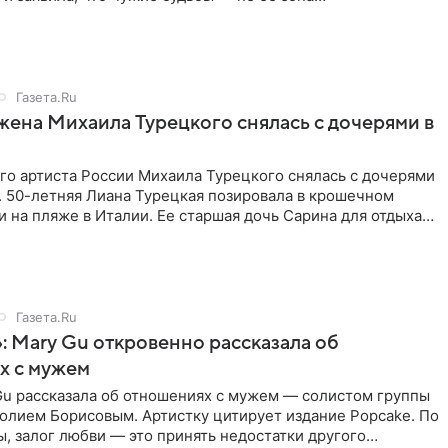
ти. От Валентина
Газета.Ru
жена Михаила Турецкого снялась с дочерями в
го артиста России Михаила Турецкого снялась с дочерями
. 50-летняя Лиана Турецкая позировала в крошечном
 на пляже в Италии. Ее старшая дочь Сарина для отдыха
о
Газета.Ru
: Mary Gu откровенно рассказала об
х с мужем
Gu рассказала об отношениях с мужем — солистом группы
олием Борисовым. Артистку цитирует издание Popcake. По
, залог любви — это принять недостатки другого