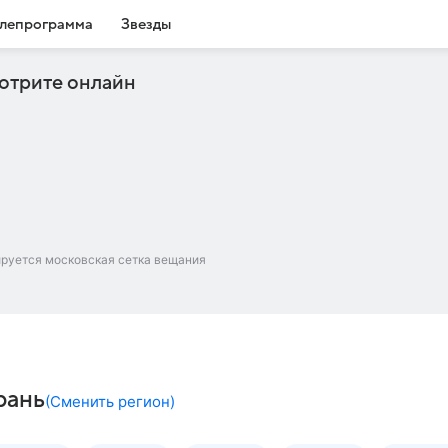
лепрограмма
Звезды
отрите онлайн
ируется московская сетка вещания
рань
(
Сменить регион
)