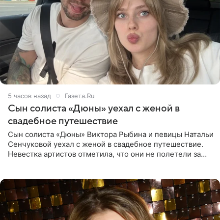
5 часов назад
Газета.Ru
Сын солиста «Дюны» уехал с женой в
свадебное путешествие
Сын солиста «Дюны» Виктора Рыбина и певицы Натальи
Сенчуковой уехал с женой в свадебное путешествие.
Невестка артистов отметила, что они не полетели за
границу, а выбрали для отдыха эко-комплекс в
Калужской