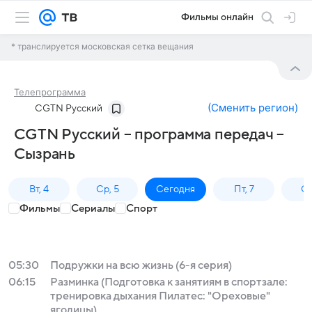
Фильмы онлайн
* транслируется московская сетка вещания
Телепрограмма
(
Сменить регион
)
CGTN Русский
CGTN Русский – программа передач –
Сызрань
Вт, 4
Ср, 5
Сегодня
Пт, 7
Сб
Фильмы
Сериалы
Спорт
05:30
Подружки на всю жизнь (6-я серия)
06:15
Разминка (Подготовка к занятиям в спортзале:
тренировка дыхания Пилатес: "Ореховые"
ягодицы)