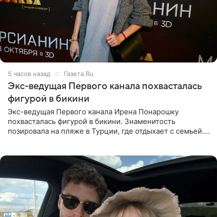
5 часов назад
Газета.Ru
Экс-ведущая Первого канала похвасталась
фигурой в бикини
Экс-ведущая Первого канала Ирена Понарошку
похвасталась фигурой в бикини. Знаменитость
позировала на пляже в Турции, где отдыхает с семьей.
Она поделилась кадрами с отдыха в Instagram (владелец
компания Meta