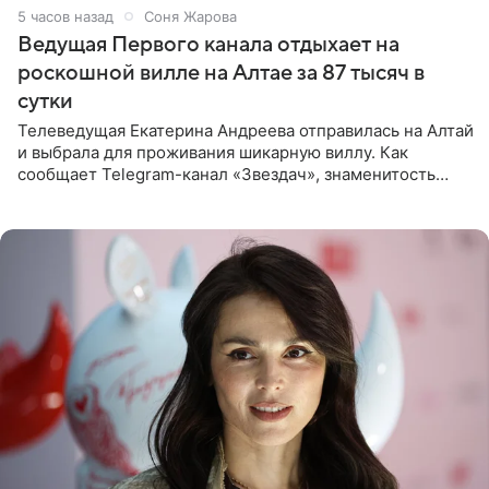
5 часов назад
Соня Жарова
Ведущая Первого канала отдыхает на
роскошной вилле на Алтае за 87 тысяч в
сутки
Телеведущая Екатерина Андреева отправилась на Алтай
и выбрала для проживания шикарную виллу. Как
сообщает Telegram-канал «Звездач», знаменитость
сняла двухэтажный дом, где ночь обходится минимум в
87 тысяч