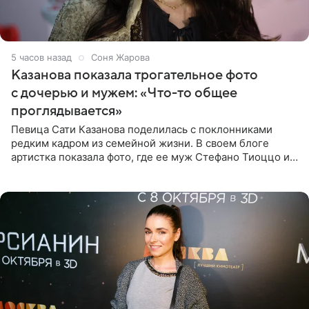
5 часов назад
Соня Жарова
Казанова показала трогательное фото
с дочерью и мужем: «Что-то общее
проглядывается»
Певица Сати Казанова поделилась с поклонниками
редким кадром из семейной жизни. В своем блоге
артистка показала фото, где ее муж Стефано Тиоццо и
их маленькая дочь спят рядом. На снимке отец и
малышка лежат в