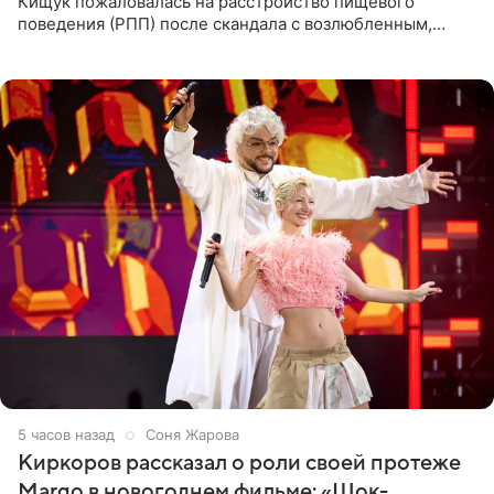
Кищук пожаловалась на расстройство пищевого
поведения (РПП) после скандала с возлюбленным,
популярным рэпером 9mice (настоящее имя — Сергей
Дмитриев).
5 часов назад
Соня Жарова
Киркоров рассказал о роли своей протеже
Margo в новогоднем фильме: «Шок-