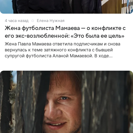
4 часа назад
Елена Нужная
Жена футболиста Мамаева — о конфликте с
его экс-возлюбленной: «Это была ее цель»
Жена Павла Мамаева ответила подписчикам и снова
вернулась к теме затяжного конфликта с бывшей
супругой футболиста Аланой Мамаевой. В ходе
общения с аудиторией один из пользователей
признался, что раньше судил о