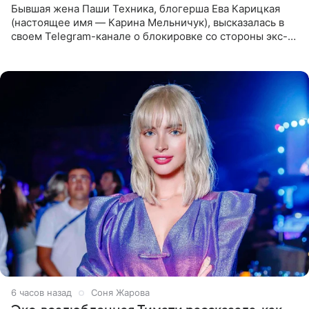
Бывшая жена Паши Техника, блогерша Ева Карицкая
(настоящее имя — Карина Мельничук), высказалась в
своем Telegram-канале о блокировке со стороны экс-
супруги Гуфа Айзы-Лилуны Ай. Карицкая утверждает,
что ее
6 часов назад
Соня Жарова