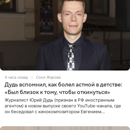
4 часа назад
Соня Жарова
Дудь вспомнил, как болел астмой в детстве:
«Был близок к тому, чтобы откинуться»
Журналист Юрий Дудь (признан в РФ иностранным
агентом) в новом выпуске своего YouTube-канала, где
он беседовал с кинокомпозитором Евгением
Гальпериным, поделился личной историей о борьбе с
бронхиальной астмой в