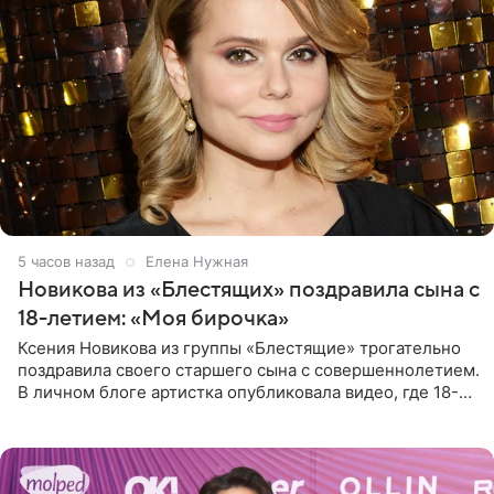
5 часов назад
Елена Нужная
Новикова из «Блестящих» поздравила сына с
18-летием: «Моя бирочка»
Ксения Новикова из группы «Блестящие» трогательно
поздравила своего старшего сына с совершеннолетием.
В личном блоге артистка опубликовала видео, где 18-
летний Мирон легко подхватил маму на руки и закружил
во