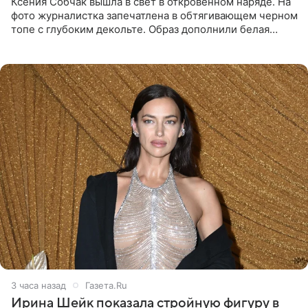
Ксения Собчак вышла в свет в откровенном наряде. На
фото журналистка запечатлена в обтягивающем черном
топе с глубоким декольте. Образ дополнили белая
юбка-миди, вьетнамки на платформе и соломенная
шляпа.
3 часа назад
Газета.Ru
Ирина Шейк показала стройную фигуру в