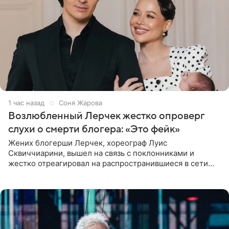
1 час назад
Соня Жарова
Возлюбленный Лерчек жестко опроверг
слухи о смерти блогера: «Это фейк»
Жених блогерши Лерчек, хореограф Луис
Сквиччиарини, вышел на связь с поклонниками и
жестко отреагировал на распространившиеся в сети
слухи о смерти Валерии Чекалиной. «Это фейк! Я в
шоке, что такие люди