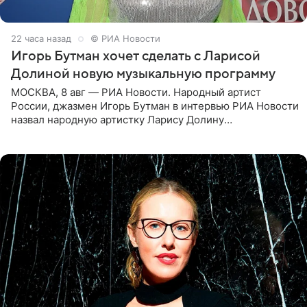
22 часа назад
© РИА Новости
Игорь Бутман хочет сделать с Ларисой
Долиной новую музыкальную программу
МОСКВА, 8 авг — РИА Новости. Народный артист
России, джазмен Игорь Бутман в интервью РИА Новости
назвал народную артистку Ларису Долину
великолепной певицей и рассказал о желании сделать с
ней новую совместную