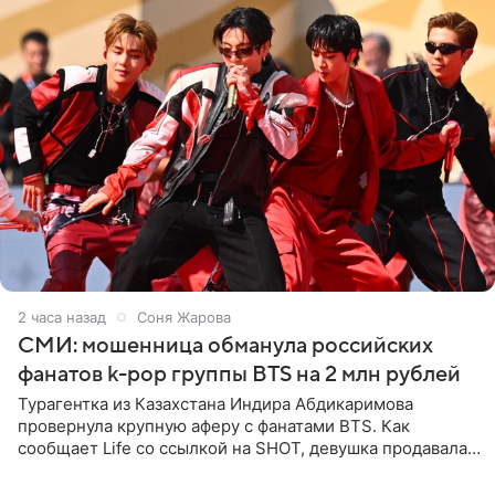
2 часа назад
Соня Жарова
СМИ: мошенница обманула российских
фанатов k-pop группы BTS на 2 млн рублей
Турагентка из Казахстана Индира Абдикаримова
провернула крупную аферу с фанатами BTS. Как
сообщает Life со ссылкой на SHOT, девушка продавала
поддельные туры на концерт группы в Пусане. По
данным издания,