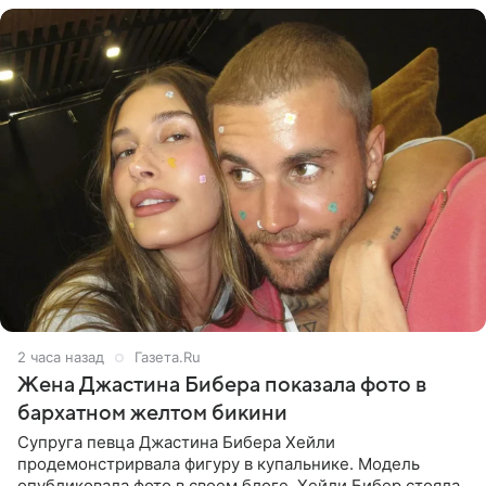
2 часа назад
Газета.Ru
Жена Джастина Бибера показала фото в
бархатном желтом бикини
Супруга певца Джастина Бибера Хейли
продемонстрирвала фигуру в купальнике. Модель
опубликовала фото в своем блоге. Хейли Бибер стояла