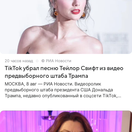
20 часов назад
© РИА Новости
TikTok убрал песню Тейлор Свифт из видео
предвыборного штаба Трампа
МОСКВА, 8 авг — РИА Новости. Видеоролик
предвыборного штаба президента США Дональда
Трампа, недавно опубликованный в соцсети TikTok,
остался без звуковой дорожки в виде песни August
(«Август») американской