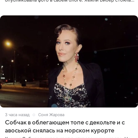
перед зеркалом в желтом крошечном бархатном
бикини, которое дополнила
3 часа назад
Соня Жарова
Собчак в облегающем топе с декольте и с
авоськой снялась на морском курорте