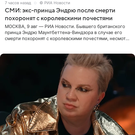
7 часов назад
© РИА Новости
СМИ: экс-принца Эндрю после смерти
похоронят с королевскими почестями
МОСКВА, 9 авг — РИА Новости. Бывшего британского
принца Эндрю Маунтбеттена-Виндзора в случае его
смерти похоронят с королевскими почестями, несмотря
на лишение всех титулов, сообщает Daily Mail со
ссылкой на