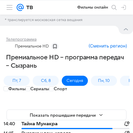
Фильмы онлайн
* транслируется московская сетка вещания
Телепрограмма
(
Сменить регион
)
Премиальное HD
Премиальное HD – программа передач
– Сызрань
Пт, 7
Сб, 8
Сегодня
Пн, 10
Вт,
Фильмы
Сериалы
Спорт
Показать прошедшие передачи
14:40
Тайна Мунакра