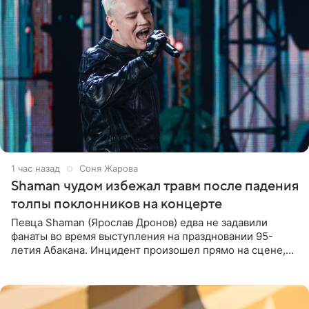
1 час назад
Соня Жарова
Shaman чудом избежал травм после падения
толпы поклонников на концерте
Певца Shaman (Ярослав Дронов) едва не задавили
фанаты во время выступления на праздновании 95-
летия Абакана. Инцидент произошел прямо на сцене,
подробности сообщает «Абзац». Толпа поклонников
навалилась на