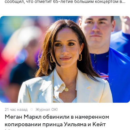
сообщил, что отметит 65-летие большим концертом в
Кремлевском дворце, а вместе с ним на сцену выйдут
его друзья —
21 час назад
Журнал OK!
Меган Маркл обвинили в намеренном
копировании принца Уильяма и Кейт