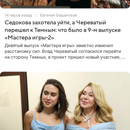
14 часов назад
Евгения Башинская
Седокова захотела уйти, а Череватый
перешел к Темным: что было в 9-м выпуске
«Мастера игры-2»
Девятый выпуск «Мастера игры» заметно изменил
расстановку сил. Влад Череватый согласился перейти
на сторону Темных, в проект пришел новый участник, а
Курбан Омаров и Анна Седокова оказались под таким
давлением.