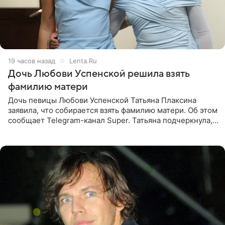
19 часов назад
Lenta.Ru
Дочь Любови Успенской решила взять
фамилию матери
Дочь певицы Любови Успенской Татьяна Плаксина
заявила, что собирается взять фамилию матери. Об этом
сообщает Telegram-канал Super. Татьяна подчеркнула,
что приняла решение о смене фамилии, поскольку
именно от