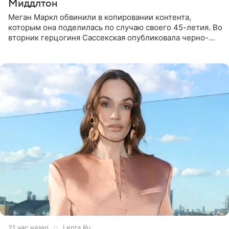
Миддлтон
Меган Маркл обвинили в копировании контента,
которым она поделилась по случаю своего 45-летия. Во
вторник герцогиня Сассекская опубликовала черно-
белую фотографию, на которой она прыгает в бассейн с
воздушными
21 час назад
Lenta.Ru