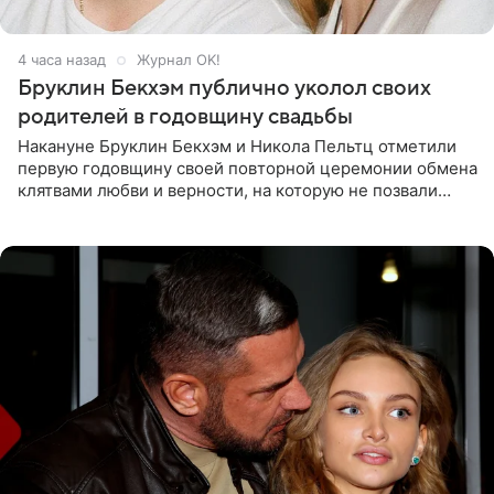
4 часа назад
Журнал OK!
Бруклин Бекхэм публично уколол своих
родителей в годовщину свадьбы
Накануне Бруклин Бекхэм и Никола Пельтц отметили
первую годовщину своей повторной церемонии обмена
клятвами любви и верности, на которую не позвали
никого из клана Бекхэм. По словам инсайдеров, пара
считает это