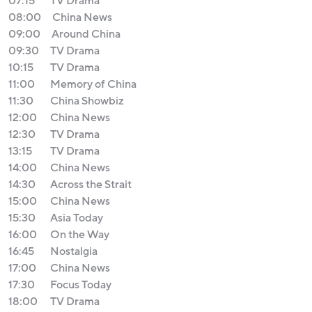
07:15
TV Drama
08:00
China News
09:00
Around China
09:30
TV Drama
10:15
TV Drama
11:00
Memory of China
11:30
China Showbiz
12:00
China News
12:30
TV Drama
13:15
TV Drama
14:00
China News
14:30
Across the Strait
15:00
China News
15:30
Asia Today
16:00
On the Way
16:45
Nostalgia
17:00
China News
17:30
Focus Today
18:00
TV Drama