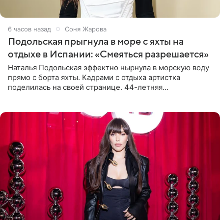
6 часов назад
Соня Жарова
Подольская прыгнула в море с яхты на
отдыхе в Испании: «Смеяться разрешается»
Наталья Подольская эффектно нырнула в морскую воду
прямо с борта яхты. Кадрами с отдыха артистка
поделилась на своей странице. 44-летняя
знаменитость предстала перед поклонниками в ярком
розовом купальнике с