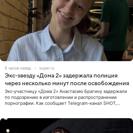
6 часов назад
super.ru
Экс‑звезду «Дома 2» задержала полиция
через несколько минут после освобождения
Экс‑участницу «Дома 2» Анастасию Брагину задержали
по подозрению в изготовлении и распространении
порнографии. Как сообщает Telegram-канал SHOT,
девушка может оказаться в СИЗО. Следствие
ходатайствует об