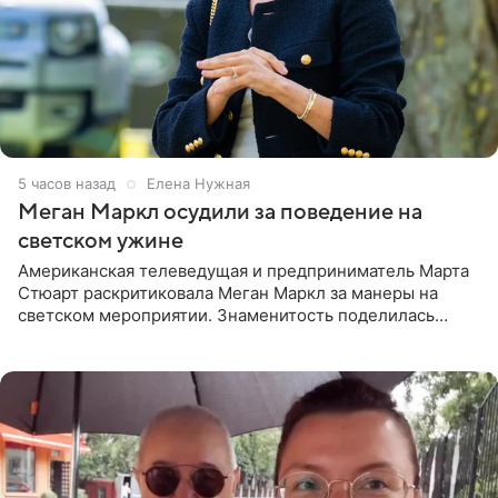
5 часов назад
Елена Нужная
Меган Маркл осудили за поведение на
светском ужине
Американская телеведущая и предприниматель Марта
Стюарт раскритиковала Меган Маркл за манеры на
светском мероприятии. Знаменитость поделилась
деталями личной встречи с герцогиней Сассекской,
пишет PageSix. По