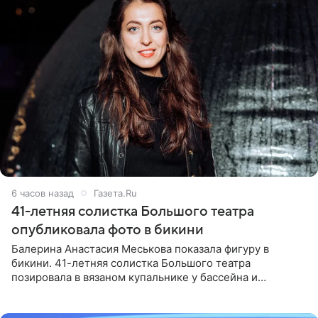
6 часов назад
Газета.Ru
41-летняя солистка Большого театра
опубликовала фото в бикини
Балерина Анастасия Меськова показала фигуру в
бикини. 41-летняя солистка Большого театра
позировала в вязаном купальнике у бассейна и
опубликовала фото в личном блоге. Артистка
поделилась кадрами с отдыха за