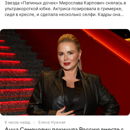
Звезда «Папиных дочек» Мирослава Карпович снялась в
ультракороткой юбке. Актриса позировала в гримерке,
сидя в кресле, и сделала несколько селфи. Кадры она
опубликовала на личной странице в социальной сети.
6 часов назад
Елена Нужная
Анна Семенович покинула Россию вместе с