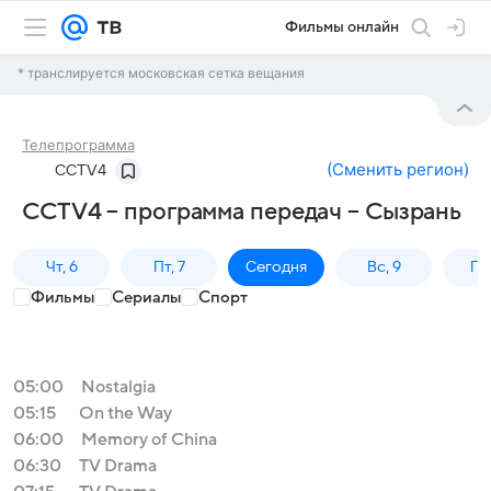
Фильмы онлайн
* транслируется московская сетка вещания
Телепрограмма
(
Сменить регион
)
CCTV4
CCTV4 – программа передач – Сызрань
Чт, 6
Пт, 7
Сегодня
Вс, 9
Пн,
Фильмы
Сериалы
Спорт
05:00
Nostalgia
05:15
On the Way
06:00
Memory of China
06:30
TV Drama