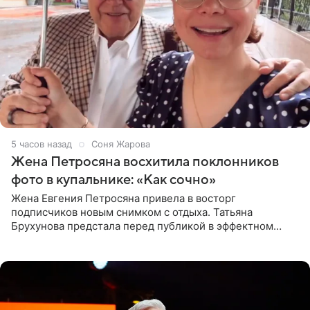
5 часов назад
Соня Жарова
Жена Петросяна восхитила поклонников
фото в купальнике: «Как сочно»
Жена Евгения Петросяна привела в восторг
подписчиков новым снимком с отдыха. Татьяна
Брухунова предстала перед публикой в эффектном
черно-сиреневом монокини, позируя прямо в бассейне.
«Ох, как сочно», «Татьяна,